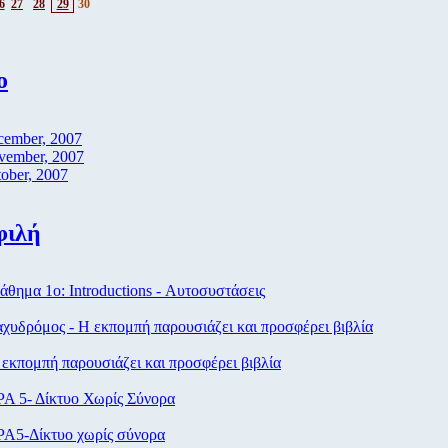
6
27
28
29
30
ο
cember, 2007
vember, 2007
ober, 2007
φιλή
θημα 1ο: Introductions - Αυτοσυστάσεις
χυδρόμος - Η εκπομπή παρουσιάζει και προσφέρει βιβλία
εκπομπή παρουσιάζει και προσφέρει βιβλία
Α 5- Δίκτυο Χωρίς Σύνορα
Α5-Δίκτυο χωρίς σύνορα