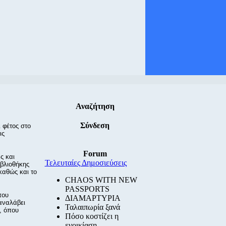
Αναζήτηση
Σύνδεση
 φέτος στο
ις
Forum
ς και
Τελευταίες Δημοσιεύσεις
ιβλιοθήκης
 καθώς και το
CHAOS WITH NEW
PASSPORTS
που
ΔΙΑΜΑΡΤΥΡΙΑ
αναλάβει
Ταλαιπωρία ξανά
, όπου
Πόσο κοστίζει η
ενοικίαση