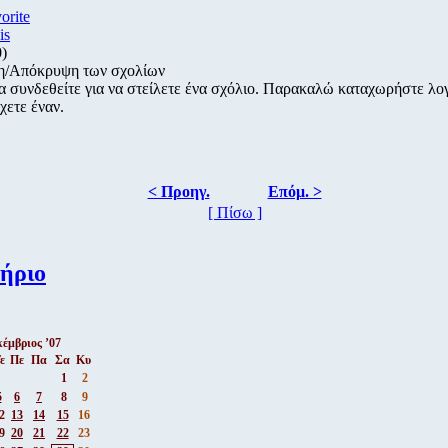
vorite
is
0)
η/Απόκρυψη των σχολίων
α συνδεθείτε για να στείλετε ένα σχόλιο. Παρακαλώ καταχωρήστε λ
χετε έναν.
< Προηγ.
Επόμ. >
[ Πίσω ]
ήριο
έμβριος ’07
ε
Πε
Πα
Σα
Κυ
1
2
5
6
7
8
9
2
13
14
15
16
9
20
21
22
23