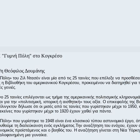
 "Γυμνή Πόλη" στο Κογκρέσο
/η Θεόφιλος Δουμάνης
Πόλη» του Ζιλ Ντασέν είναι μία από τις 25 ταινίες που επέλεξε να προσθέσει
ς η Βιβλιοθήκη του αμερικανικού Κογκρέσου, προκειμένου να διατηρηθεί για τ
ς γενιές.
ο 25 ταινίες επιλέγονται ως τμήμα της αμερικανικής πολιτισμικής κληρονομιά
αι για την «πολιτισμική, ιστορική ή αισθητική» τους αξία. Ο επικεφαλής της Β
ίλινγκτον δήλωσε ότι οι μισές από τις ταινίες που γυρίστηκαν μέχρι το 1950,
κείνες που γυρίστηκαν μέχρι το 1920 έχουν χαθεί για πάντα.
Πόλη» που γυρίστηκε το 1948 είναι ένα κλασικού τύπου αστυνομικό έργο, ό
θούμε τη διαλεύκανση ενός εγκλήματος.Την αναζήτηση του ενόχου, έχουν 
νομικός προϊστάμενος και ο βοηθός του. Η αναζήτηση γίνεται στη Νέα Υόρκη
ολοφονημένη μια γυναίκα.