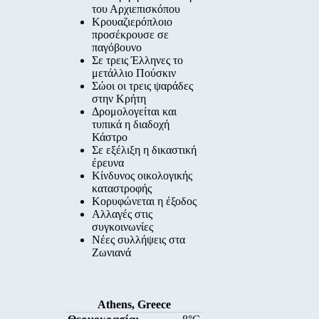
του Αρχιεπισκόπου
Κρουαζιερόπλοιο
προσέκρουσε σε
παγόβουνο
Σε τρεις Έλληνες το
μετάλλιο Πούσκιν
Σώοι οι τρεις ψαράδες
στην Κρήτη
Δρομολογείται και
τυπικά η διαδοχή
Κάστρο
Σε εξέλιξη η δικαστική
έρευνα
Κίνδυνος οικολογικής
καταστροφής
Κορυφώνεται η έξοδος
Αλλαγές στις
συγκοινωνίες
Νέες συλλήψεις στα
Ζωνιανά
Athens, Greece