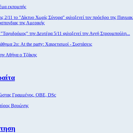
μα εκπομπής
ις 2/11 το "Δίκτυο Χωρίς Σύνορα" φιλοξενεί τον πρόεδρο της Πανμακ
σπονδιας της Αμερικής
"Ταχυδρόμος" την Δευτέρα 5/11 φιλοξενεί την Αγνή Στρουμπούλη...
θημα 2ο: At the party: Χαιρετισμοί - Συστάσεις
ην Αθήνα ο Τζάκης
ραίτα
στας Γραμμένος, ΟΒΕ, DSc
ύρος Βρυώνης
ήτηση