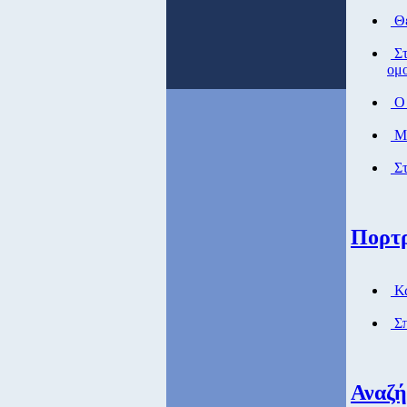
Θέ
Στ
ομο
Ο 
Μά
Στ
Πορτ
Κώ
Σπ
Αναζ