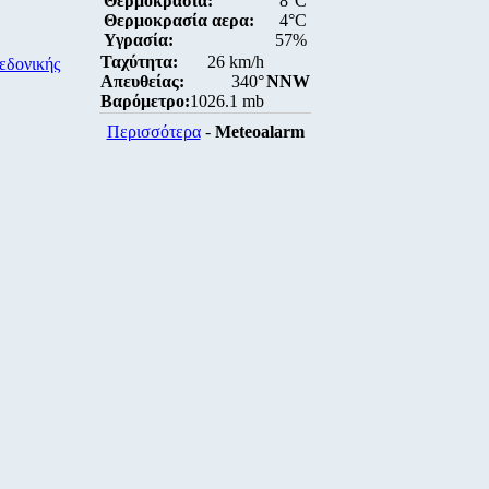
Θερμοκρασία:
8°C
Θερμοκρασία αερα:
4°C
Υγρασία:
57%
Ταχύτητα:
26 km/h
εδονικής
Απευθείας:
340°
NNW
Βαρόμετρο:
1026.1 mb
Περισσότερα
-
Meteoalarm