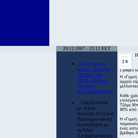
29:12:2007 - 22:12 EET
Η
Dec
28
«Ο χρόνος κι
2007
εμείς».- Δευτέρα
Γράφει ο
31/12/07 στις
H «Γυμνή 
18.00- 19.00 με
αρχείο τη
την Άννυ
μελλοντικέ
Κολτσιδοπούλου.
Κάθε χρόν
επιλέγοντ
«Ταξιδεύοντας
Τζέιμς Μπ
με τέχνη»-
90% από ε
Δευτέρα 31/12 μια
Πρωτοχρονιάτικη
Η «Γυμνή 
παρακολου
περιπλάνηση με
ένας αστυ
τη Νότα
βρέθηκε δ
Χατζηαναστασίου.