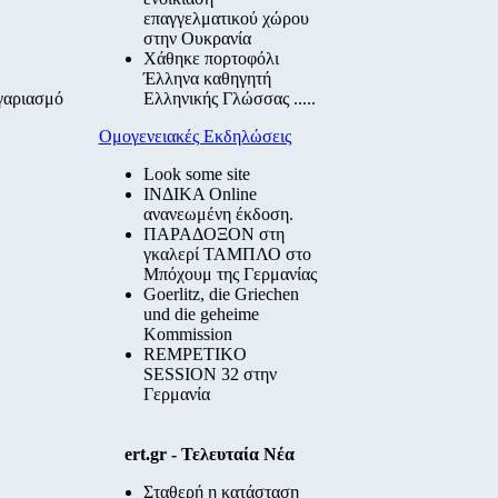
επαγγελματικού χώρου
στην Ουκρανία
Χάθηκε πορτοφόλι
Έλληνα καθηγητή
ογαριασμό
Ελληνικής Γλώσσας .....
Ομογενειακές Εκδηλώσεις
Look some site
ΙΝΔΙΚΑ Online
ανανεωμένη έκδοση.
ΠΑΡΑΔΟΞΟΝ στη
γκαλερί ΤΑΜΠΛΟ στο
Μπόχουμ της Γερμανίας
Goerlitz, die Griechen
und die geheime
Kommission
REMPETIKO
SESSION 32 στην
Γερμανία
ert.gr - Τελευταία Νέα
Σταθερή η κατάσταση