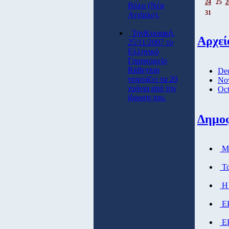
24
25
2
Βόλο (Νέα
31
Αγχίαλο).
ΤηνΚυριακή,
Αρχεί
25/11/2007 το
Ελληνικό
Γηροκομείο
Ridleyton
De
γιορτάζει τα 20
No
χρόνια από την
Oct
ίδρυση του.
Δημο
Μά
Τα
Η 
ΕΡ
ΕΡ