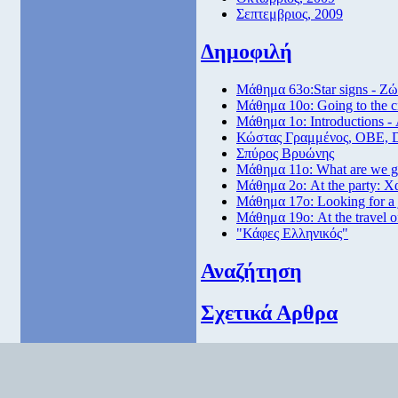
Σεπτεμβριος, 2009
Δημοφιλή
Μάθημα 63ο:Star signs - Ζώ
Μάθημα 10ο: Going to the 
Μάθημα 1ο: Introductions -
Κώστας Γραμμένος, ΟΒΕ, 
Σπύρος Βρυώνης
Μάθημα 11ο: What are we go
Μάθημα 2ο: At the party: Χ
Μάθημα 17ο: Looking for a
Μάθημα 19ο: At the travel o
"Κάφες Ελληνικός"
Αναζήτηση
Σχετικά Αρθρα