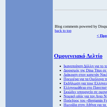
Blog comments powered by
Disqu
back to top
< Προ
Ομογενειακό Δελτίο
Ικανοποίηση Δόλλη για το τ
Διορισμός της Dina Titus σ
Διάκριση στον καπετάν Νι
Πρεμιέρα για τα Ομόλογα τ
Εκδήλωση για τους Ελληνες
Ελληνομάθεια στο Πανεπιστ
Σκιώδες υπουργείο σε ομογ
Νομική οδός για τον Αγιο Ν
Πρόεδρος του «Benjamin Fr
Ημερίδα στην Αθήνα για τ