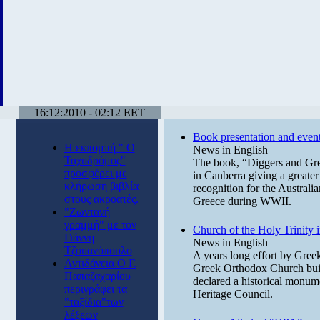
16:12:2010 - 02:12 EET
Book presentation and events
Η εκπομπή " Ο
News in English
Ταχυδρόμος"
The book, “Diggers and Gree
προσφέρει με
in Canberra giving a greater 
κλήρωση βιβλία
recognition for the Australia
στους ακροατές.
Greece during WWII.
"Ζωντανή
γραμμή" με τον
Church of the Holy Trinity 
Γιάννη
News in English
Τζουανόπουλο
A years long effort by Greek-
Αντιδάνεια.Ο Γ.
Greek Orthodox Church built
Παπαζαχαρίου
declared a historical monu
περιγράφει τα
Heritage Council.
"ταξίδια"των
λέξεων