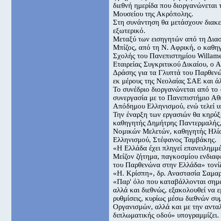
διεθνή ημερίδα που διοργανώνεται
Μουσείου της Ακρόπολης.
Στη συνάντηση θα μετάσχουν διακε
εξωτερικό.
Μεταξύ των εισηγητών από τη Διασ
Μπίζος, από τη Ν. Αφρική, ο καθη
Σχολής του Πανεπιστημίου Willame
Εταιρείας Συγκριτικού Δικαίου, ο 
Δράσης για τα Γλυπτά του Παρθενώ
εκ μέρους της Νεολαίας ΣΑΕ και άλ
Το συνέδριο διοργανώνεται από το
συνεργασία με το Πανεπιστήμιο Αθ
Απόδημου Ελληνισμού, ενώ τελεί υπ
Την έναρξη των εργασιών θα κηρύξ
καθηγητής Δημήτρης Παντερμαλής, 
Νομικών Μελετών, καθηγητής Ηλία
Ελληνισμού, Στέφανος Ταμβάκης.
«Η Ελλάδα έχει πληγεί επανειλημμ
Μείζον ζήτημα, παγκοσμίου ενδιαφ
του Παρθενώνα στην Ελλάδα» τονί
«Η. Κρίσπη», δρ. Αναστασία Σαμα
«Παρ' όλο που καταβάλλονται σημα
αλλά και διεθνώς, εξακολουθεί να ε
ρυθμίσεις, κυρίως μέσω διεθνών σ
Οργανισμών, αλλά και με την αντ
διπλωματικής οδού» υπογραμμίζει.