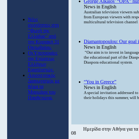
George Alkaios’ “OPA” numb
News in English
Australian television viewers sub
from European viewers with respe
Νέες
multicultural television channe
συχνότητες στη
"Φωνή της
Ελλάδας" από
Diamantopoulou: Our goal is 
την Κυριακή 31
News in English
Οκτωβρίου.
“Our aim is to invest in language
Οι Υποτροφίες
the educational part of the Diasp
της Ενώσεως
Diaspora educational system.
Ελλήνων
Εφοπλιστών.
Λογοτεχνικός
Διαγωνισμός με
“You in Greece”
θέμα τα
News in English
Μαρμάρα του
A special invitation addressed t
Παρθενώνα.
their holidays this summer, will 
Ημερίδα στην Αθήνα για τ
08