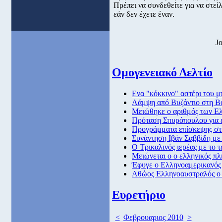
Πρέπει να συνδεθείτε για να στε
εάν δεν έχετε έναν.
J
Ομογενειακό Δελτίο
Ενα "κόκκινο" αστέρι του μ
Λάμψη από Βυζάντιο στη Β
Μειώθηκε ο αριθμός των Ελ
Πρόταση Σπυρόπουλου για 
Προγράμματα επίσκεψης στ
Συνάντηση Ιβάν Σαββίδη μ
Ο Τρικαλινός ιερέας με το 
Μειώνεται ο ο ελληνικός πλ
Έφυγε ο Ελληνοαμερικανός 
Αθώος Ελληνοαυστραλός ο ο
Ευρετήριο
<
Φεβρουαριος 2010
>