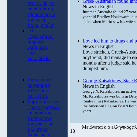
Greek-Australian found inn
στις 15.30, το
News in English
παραμύθι της
Jurors in Australia found 27 year
εβδομάδας με
year old Bradley Hoaksworh, duri
την Αγνή
palce when Mario saw his wife s
Στρουμπούλη.
"Ο
Ταχυδρόμος"
Love led him to drugs and p
μοιράζει
News in English
γράμματα,
Love stricken, Greek-Austral
ευχές
boyfriend, did manage to esc
και...βιβλία.
months after a judge said he
dumped him.
Καθημερινό
George Katsakiores, State 
πρόγραμμα
News in English
ΕΡΑ-5 από
George N. Katsakiores, an active
18/1/2010.
Mr. Katsakiores was born in Derr
(Siatrevinis) Katsakiores. He wa
Εορτασμός των
the American Legion Post 9 both
Τριών Ιεραρχών
years.
και κοπή της
Βασιλόπιτας
του γραφείου
Μειώνεται ο ο ελληνικός π
Ελληνικής
18
Παιδείας της