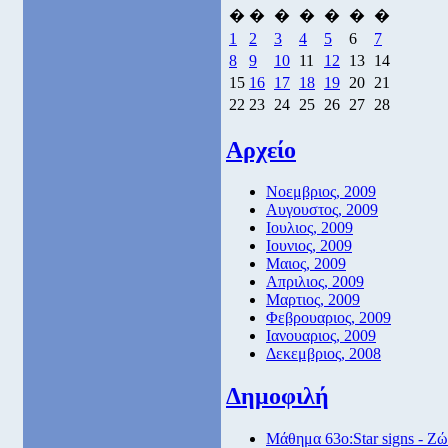
�
�
�
�
�
�
�
1
2
3
4
5
6
7
8
9
10
11
12
13
14
15
16
17
18
19
20
21
22
23
24
25
26
27
28
Αρχείο
Νοεμβριος, 2009
Αυγουστος, 2009
Ιουλιος, 2009
Ιουνιος, 2009
Μαιος, 2009
Απριλιος, 2009
Μαρτιος, 2009
Φεβρουαριος, 2009
Ιανουαριος, 2009
Δεκεμβριος, 2008
Δημοφιλή
Μάθημα 63ο:Star signs - Ζώ