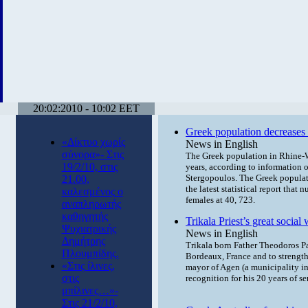
20:02:2010 - 10:02 EET
Greek population decreases
«Δίκτυο χωρίς
News in English
σύνορα»- Στις
The Greek population in Rhine-W
19/2/10, στις
years, according to information of
Stergopoulos.
The Greek populati
21.00,
the latest statistical report that
καλεσμένος ο
females at 40, 723.
αναπληρωτής
καθηγητής
Trikala Priest’s great socia
Ψυχιατρικής
News in English
Δημήτρης
Trikala born Father Theodoros Pap
Πλουμπίδης.
Bordeaux, France and to strength
«Στις ίλινες,
mayor of Agen (a municipality i
στις
recognition for his 20 years of s
μπίλινες…»-
Στις 21/2/10,