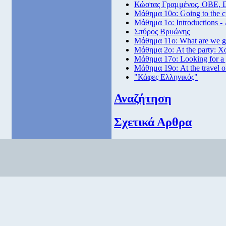
Κώστας Γραμμένος, ΟΒΕ, 
Μάθημα 10ο: Going to the 
Μάθημα 1ο: Introductions -
Σπύρος Βρυώνης
Μάθημα 11ο: What are we go
Μάθημα 2ο: At the party: Χ
Μάθημα 17ο: Looking for a
Μάθημα 19ο: At the travel o
"Κάφες Ελληνικός"
Αναζήτηση
Σχετικά Αρθρα