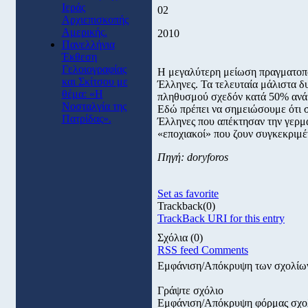
Ιεράς
02
Αρχιεπισκοπής
Αμερικής.
2010
Πανελλήνια
Έκθεση
Γελοιογραφίας
Η μεγαλύτερη μείωση πραγματοπο
και Σκίτσου με
Έλληνες. Τα τελευταία μάλιστα δ
θέμα: «Η
πληθυσμού σχεδόν κατά 50% ανά χ
Νοσταλγία της
Εδώ πρέπει να σημειώσουμε ότι 
Πατρίδας».
Έλληνες που απέκτησαν την γερμα
«εποχιακοί» που ζουν συγκεκριμέ
Πηγή: doryforos
Set as favorite
Trackback
(0)
TrackBack URI for this entry
Σχόλια
(0)
RSS feed Comments
Εμφάνιση/Απόκρυψη των σχολίω
Γράψτε σχόλιο
Εμφάνιση/Απόκρυψη φόρμας σχο