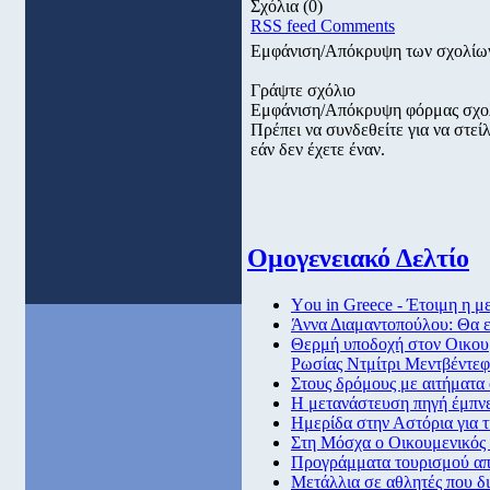
Σχόλια
(0)
RSS feed Comments
Εμφάνιση/Απόκρυψη των σχολίω
Γράψτε σχόλιο
Εμφάνιση/Απόκρυψη φόρμας σχο
Πρέπει να συνδεθείτε για να στε
εάν δεν έχετε έναν.
Ομογενειακό Δελτίο
Υou in Greece - Έτοιμη η 
Άννα Διαμαντοπούλου: Θα 
Θερμή υποδοχή στον Οικου
Ρωσίας Ντμίτρι Μεντβέντεφ
Στους δρόμους με αιτήματα 
Η μετανάστευση πηγή έμπνε
Ημερίδα στην Αστόρια για 
Στη Μόσχα ο Οικουμενικός
Προγράμματα τουρισμού α
Μετάλλια σε αθλητές που δ