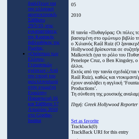
διαλέξεων για
05
την ελληνική
αρχιτεκτονική-
2010
Σάββατο
29/5/10, στις
εγκαταστάσεις
Η ταινία «Πυθαγόρας: Οι πύλες το
της Κρατικής
βασισμένη στο ομώνυμο βιβλίο τη
βιβλιοθήκης της
ο Χιλιανός Raúl Ruiz (Ο ξανακερ
Ρωσίας.
Hollywood βρίσκονται σε συζητήσ
«Ορόσημο των
Malkovich (για το ρόλο του Πυθαγ
Ελληνο-
Penelope Cruz, ο Ben Kingsley, ο 
Γερμανικών
άλλοι.
σχέσεων - Από
Εκτός από την ταινία σχεδιάζεται 
την εποχή του
Raúl Ruiz), καθώς και ντοκιμαντ
φιλελληνισμού
έχουν αναλάβει η αγγλική ‘Fountain
στην ενωμένη
Productions’.
Ευρώπη»
Τη σύνθεση της μουσικής αναλαμβά
Παρασκευή 16
και Σάββατο 17
Πηγή: Greek Hollywood Reporter
Απριλίου 2010
στο Goethe-
Institut
Set as favorite
Trackback
(0)
TrackBack URI for this entry