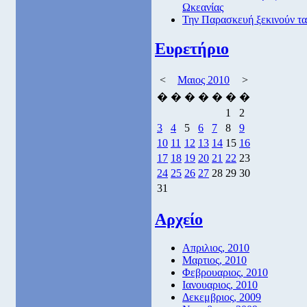
Ωκεανίας
Την Παρασκευή ξεκινούν τα
Ευρετήριο
<
Μαιος 2010
>
�
�
�
�
�
�
�
1
2
3
4
5
6
7
8
9
10
11
12
13
14
15
16
17
18
19
20
21
22
23
24
25
26
27
28
29
30
31
Αρχείο
Απριλιος, 2010
Μαρτιος, 2010
Φεβρουαριος, 2010
Ιανουαριος, 2010
Δεκεμβριος, 2009