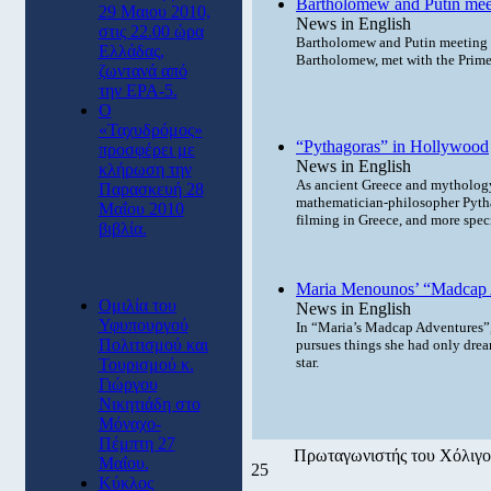
Bartholomew and Putin mee
29 Μαιου 2010,
News in English
στις 22.00 ώρα
Bartholomew and Putin meeting 
Ελλάδας,
Bartholomew, met with the Prime
ζωντανά από
την ΕΡΑ-5.
Ο
«Ταχυδρόμος»
“Pythagoras” in Hollywood
προσφέρει με
News in English
κλήρωση την
As ancient Greece and mythology
Παρασκευή 28
mathematician-philosopher Pytha
Μαΐου 2010
filming in Greece, and more spec
βιβλία.
Maria Menounos’ “Madcap 
Ομιλία του
News in English
Υφυπουργού
In “Maria’s Madcap Adventures”,
Πολιτισμού και
pursues things she had only drea
star.
Τουρισμού κ.
Γιώργου
Νικητιάδη στο
Μόναχο-
Πέμπτη 27
Πρωταγωνιστής του Χόλιγο
Μαΐου.
25
Κύκλος