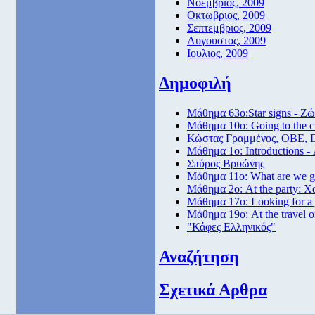
Νοεμβριος, 2009
Οκτωβριος, 2009
Σεπτεμβριος, 2009
Αυγουστος, 2009
Ιουλιος, 2009
Δημοφιλή
Μάθημα 63ο:Star signs - Ζώ
Μάθημα 10ο: Going to the 
Κώστας Γραμμένος, ΟΒΕ, 
Μάθημα 1ο: Introductions -
Σπύρος Βρυώνης
Μάθημα 11ο: What are we go
Μάθημα 2ο: At the party: Χ
Μάθημα 17ο: Looking for a
Μάθημα 19ο: At the travel o
"Κάφες Ελληνικός"
Αναζήτηση
Σχετικά Αρθρα