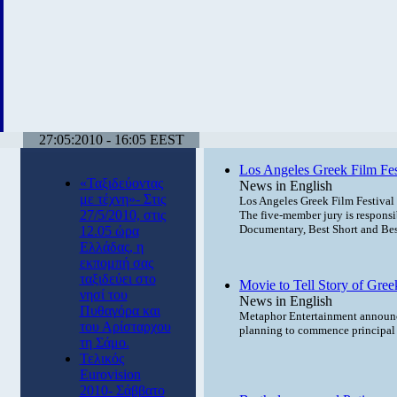
27:05:2010 - 16:05 EEST
Los Angeles Greek Film Festi
«Ταξιδεύοντας
News in English
με τέχνη»- Στις
Los Angeles Greek Film Festiva
27/5/2010, στις
The five-member jury is responsi
Documentary, Best Short and Best
12.05 ώρα
Ελλάδας, η
εκπομπή σας
ταξιδεύει στο
Movie to Tell Story of Gree
νησί του
News in English
Πυθαγόρα και
Metaphor Entertainment announc
του Αρίσταρχου
planning to commence principal 
τη Σάμο.
Τελικός
Eurovision
2010- Σάββατο