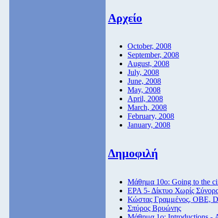
Αρχείο
October, 2008
September, 2008
August, 2008
July, 2008
June, 2008
May, 2008
April, 2008
March, 2008
February, 2008
January, 2008
Δημοφιλή
Μάθημα 10ο: Going to the c
ΕΡΑ 5- Δίκτυο Χωρίς Σύνορ
Κώστας Γραμμένος, ΟΒΕ, 
Σπύρος Βρυώνης
Μάθημα 1ο: Introductions -