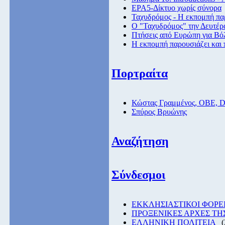
ΕΡΑ5-Δίκτυο χωρίς σύνορα
Ταχυδρόμος - Η εκπομπή παρ
Ο "Ταχυδρόμος" την Δευτέρα
Πτήσεις από Eυρώπη για Βόλ
Η εκπομπή παρουσιάζει και 
Πορτραίτα
Κώστας Γραμμένος, ΟΒΕ, 
Σπύρος Βρυώνης
Αναζήτηση
Σύνδεσμοι
EKKΛΗΣΙΑΣΤΙΚΟΙ ΦΟΡΕ
ΠΡΟΞΕΝΙΚΕΣ ΑΡΧΕΣ Τ
ΕΛΛΗΝΙΚΗ ΠΟΛΙΤΕΙΑ
(