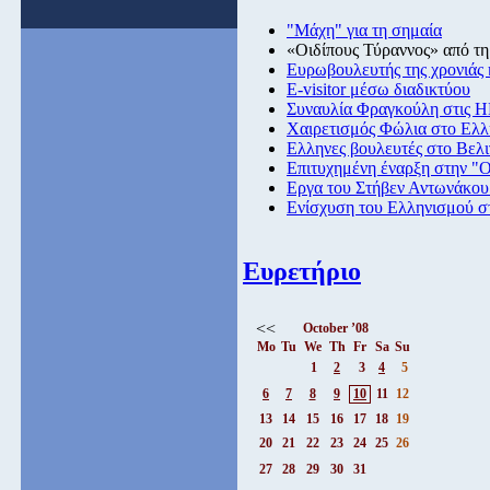
"Μάχη" για τη σημαία
«Οιδίπους Τύραννος» από τη
Ευρωβουλευτής της χρονιά
E-visitor μέσω διαδικτύου
Συναυλία Φραγκούλη στις 
Χαιρετισμός Φώλια στο Ελ
Ελληνες βουλευτές στο Βελι
Επιτυχημένη έναρξη στην "
Εργα του Στήβεν Αντωνάκου
Ενίσχυση του Ελληνισμού 
Ευρετήριο
<<
October ’08
Mo
Tu
We
Th
Fr
Sa
Su
1
2
3
4
5
6
7
8
9
10
11
12
13
14
15
16
17
18
19
20
21
22
23
24
25
26
27
28
29
30
31