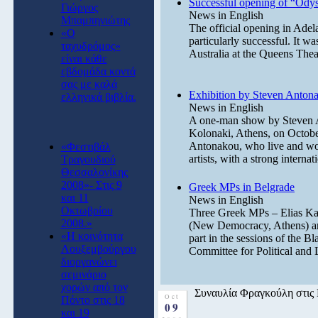
Successful opening of “Ody
Γιώργος
News in English
Μπαμπηνιώτης
The official opening in Adela
«Ο
particularly successful. It
ταχυδρόμος»
Australia at the Queens The
είναι κάθε
εβδομάδα κοντά
σας με καλά
Exhibition by Steven Anton
ελληνικά βιβλία.
News in English
A one-man show by Steven An
Kolonaki, Athens, on Octobe
Antonakou, who live and wor
«Φεστιβάλ
artists, with a strong intern
Τραγουδιού
Θεσσαλονίκης
2008»- Στις 9
Greek MPs in Belgrade
και 11
News in English
Οκτωβρίου
Three Greek MPs – Elias Kal
2008.»
(New Democracy, Athens) and
«Η κοινότητα
part in the sessions of the
Λουξεμβούργου
Committee for Political and 
διοργανώνει
σεμινάριο
χορών από τον
Συναυλία Φραγκούλη στι
Oct
Πόντο στις 18
09
και 19