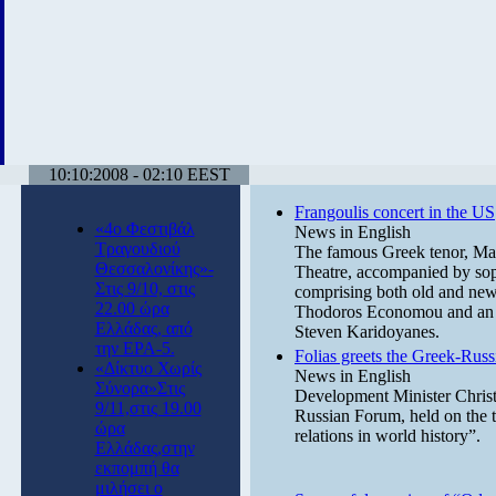
10:10:2008 - 02:10 EEST
Frangoulis concert in the US
«4ο Φεστιβάλ
News in English
Τραγουδιού
The famous Greek tenor, Mari
Θεσσαλονίκης»-
Theatre, accompanied by sop
Στις 9/10, στις
comprising both old and new
22.00 ώρα
Thodoros Economou and an o
Ελλάδας, από
Steven Karidoyanes.
την ΕΡΑ-5.
Folias greets the Greek-Rus
«Δίκτυο Χωρίς
News in English
Σύνορα»Στις
Development Minister Christo
9/11,στις 19.00
Russian Forum, held on the to
ώρα
relations in world history”.
Ελλάδας,στην
εκπομπή θα
μιλήσει ο