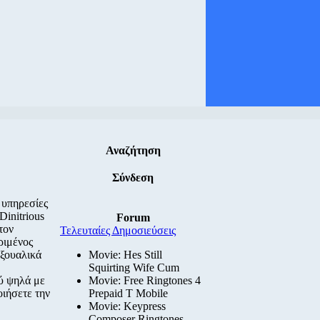
Αναζήτηση
Σύνδεση
 υπηρεσίες
initrious
Forum
τον
Τελευταίες Δημοσιεύσεις
ριμένος
εξουαλικά
Movie: Hes Still
Squirting Wife Cum
ύ ψηλά με
Movie: Free Ringtones 4
οιήσετε την
Prepaid T Mobile
Movie: Keypress
Composer Ringtones