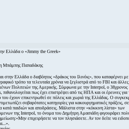
την Ελλάδα ο «Jimmy the Greek»
/η Μπάμπης Παπαδάκης
αι στην Ελλάδα ο διαβόητος «δράκος του Ιλινόις», που καταφέρνει με
ραφικό τρόπο τα τελευταία χρόνια να ξεγλιστρά από το FBI και άλλες
νων Πολιτειών της Αμερικής. Σύμφωνα με την Interpol, o 38χρονος D
, πιθανολογείται πως έχει επιστρέψει από τις ΗΠΑ και οι έρευνες για 
 του έχουν επικεντρωθεί σε πόλεις και χωριά της Ελλάδας. Ο συγκεκ
τιμετωπίζει σοβαρότατες κατηγορίες για κακουργηματικές πράξεις, σ
 κατά παιδιών και αποδράσεις. Μάλιστα στην «κόκκινη λίστα» των
μενων της Interpol, το όνομα του Δημήτρη Αμασιάδη φιγουράρει πολ
μείωση:«Μην επιχειρήσετε να τον πλησιάσετε. Αν τον δείτε να ειδοπ
...».
αινίας