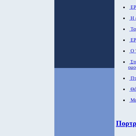
ΕΡ
Η ε
Ταχ
ΕΡ
Ο "
Στι
ομο
Πτή
Θέ
Μάθ
Πορτρ