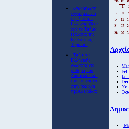
Mo
Tu
W
1
Ανακοίνωση
εγγραφών για
7
8
τις εξετάσεις
14
15
1
Ελληνομάθεια
21
22
2
από το Τμήμα
28
29
3
Παιδείας της
Κοινότητας
Τορόντο.
Αρχεί
Τμήματα
Ελληνικής
γλώσσας για
Mar
μαθητές του
Feb
Δημοτικού και
Jan
του Γυμνασίου
Dec
στην περιοχή
Nov
της Αδελαΐδας.
Oct
Δημοφ
Μάθ