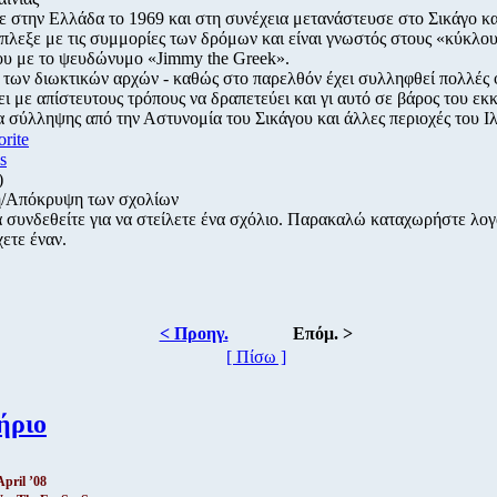
 στην Ελλάδα το 1969 και στη συνέχεια μετανάστευσε στο Σικάγο κα
πλεξε με τις συμμορίες των δρόμων και είναι γνωστός στους «κύκλου
υ με το ψευδώνυμο «Jimmy the Greek».
 των διωκτικών αρχών - καθώς στο παρελθόν έχει συλληφθεί πολλές 
ι με απίστευτους τρόπους να δραπετεύει και γι αυτό σε βάρος του ε
 σύλληψης από την Αστυνομία του Σικάγου και άλλες περιοχές του Ιλι
orite
s
)
/Απόκρυψη των σχολίων
α συνδεθείτε για να στείλετε ένα σχόλιο. Παρακαλώ καταχωρήστε λο
χετε έναν.
< Προηγ.
Επόμ. >
[ Πίσω ]
ήριο
April ’08