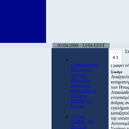
01:04:2008 - 12:04 EEST
Σ
Jan
02
2008
«Ταχυδρόμος»-
Γράφει ο
Η εκπομπή
Σικάγο
αυτή την
Αναζητείτ
εβδομάδα
κινηματογ
προσφέρει
των Ηνωμέ
βιβλία από τις
Amasiadis
εκδόσεις
εντοπισμό
Πατάκη και
άνδρας αν
Ιωλκός.
εγκλήματα
καταζητού
«Τύχη
την υποση
Αγαθή»- Την
Αστυνομία
Δευτέρα
Σενάριο τ