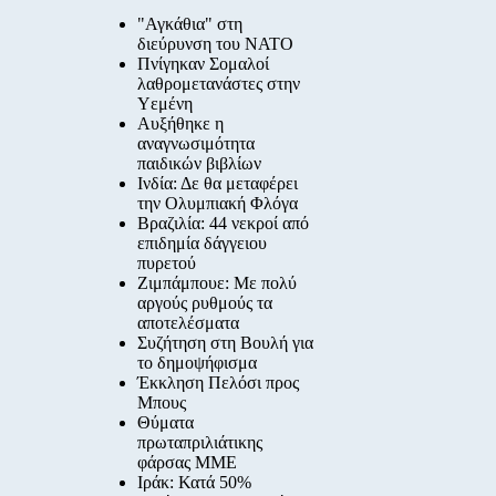
"Αγκάθια" στη
διεύρυνση του ΝΑΤΟ
Πνίγηκαν Σομαλοί
λαθρομετανάστες στην
Υεμένη
Αυξήθηκε η
αναγνωσιμότητα
παιδικών βιβλίων
Ινδία: Δε θα μεταφέρει
την Ολυμπιακή Φλόγα
Βραζιλία: 44 νεκροί από
επιδημία δάγγειου
πυρετού
Ζιμπάμπουε: Με πολύ
αργούς ρυθμούς τα
αποτελέσματα
Συζήτηση στη Βουλή για
το δημοψήφισμα
Έκκληση Πελόσι προς
Μπους
Θύματα
πρωταπριλιάτικης
φάρσας ΜΜΕ
Ιράκ: Κατά 50%