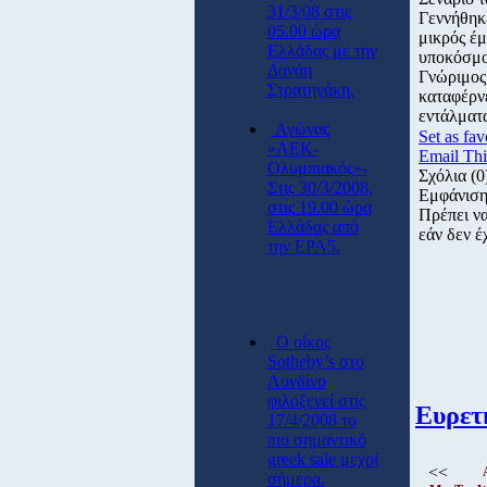
31/3/08 στις
Γεννήθηκε
05.00 ώρα
μικρός έμ
Ελλάδας με την
υποκόσμο
Δανάη
Γνώριμος
Στρατηγάκη.
καταφέρνε
εντάλματα
Αγώνας
Set as fav
«ΑΕΚ-
Email Thi
Ολυμπιακός»-
Σχόλια
(0
Στις 30/3/2008,
Εμφάνιση
στις 19.00 ώρα
Πρέπει ν
Ελλάδας από
εάν δεν έ
την ΕΡΑ5.
O οίκος
Sotheby’s στο
Λονδίνο
φιλοξενεί στις
Ευρετ
17/4/2008 το
πιο σημαντικό
greek sale μεχρί
<<
σήμερα.