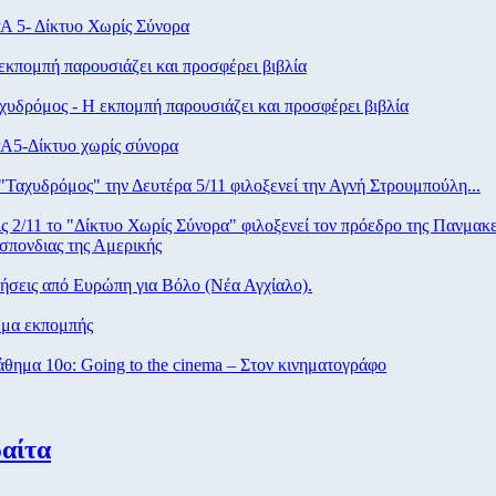
Α 5- Δίκτυο Χωρίς Σύνορα
κπομπή παρουσιάζει και προσφέρει βιβλία
υδρόμος - Η εκπομπή παρουσιάζει και προσφέρει βιβλία
Α5-Δίκτυο χωρίς σύνορα
Ταχυδρόμος" την Δευτέρα 5/11 φιλοξενεί την Αγνή Στρουμπούλη...
ς 2/11 το "Δίκτυο Χωρίς Σύνορα" φιλοξενεί τον πρόεδρο της Πανμακ
σπονδιας της Αμερικής
σεις από Eυρώπη για Βόλο (Νέα Αγχίαλο).
μα εκπομπής
ημα 10ο: Going to the cinema – Στον κινηματογράφο
αίτα