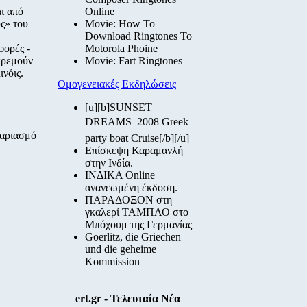
ι από
Online
ς» του
Movie: How To
Download Ringtones To
φορές -
Motorola Phoine
κκρεμούν
Movie: Fart Ringtones
νόις.
Ομογενειακές Εκδηλώσεις
[u][b]SUNSET
DREAMS  2008 Greek
γαριασμό
party boat Cruise[/b][/u]
Επίσκεψη Καραμανλή
στην Ινδία.
ΙΝΔΙΚΑ Online
ανανεωμένη έκδοση.
ΠΑΡΑΔΟΞΟΝ στη
γκαλερί ΤΑΜΠΛΟ στο
Μπόχουμ της Γερμανίας
Goerlitz, die Griechen
und die geheime
Kommission
ert.gr - Τελευταία Νέα