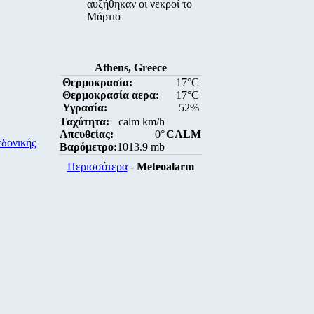
αυξήθηκαν οι νεκροί το
Μάρτιο
Athens, Greece
Θερμοκρασία:
17°C
Θερμοκρασία αερα:
17°C
Υγρασία:
52%
Ταχύτητα:
calm km/h
Απευθείας:
0°
CALM
εδονικής
Βαρόμετρο:
1013.9 mb
Περισσότερα
-
Meteoalarm