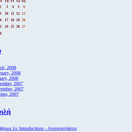
e
Th
Fr
Sa
Su
2
3
4
5
6
9
10
11
12
13
6
17
18
19
20
3
24
25
26
27
0
ο
ch, 2008
ruary, 2008
uary, 2008
ember, 2007
ember, 2007
ober, 2007
ιλή
ημα 1ο: Introductions - Αυτοσυστάσεις