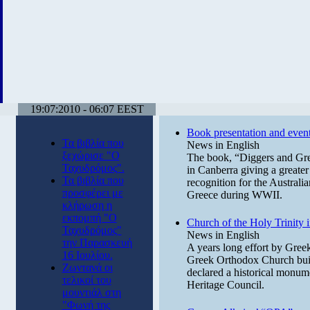
19:07:2010 - 06:07 EEST
Book presentation and events
Τα βιβλία που
News in English
ξεχώρισε "Ο
The book, “Diggers and Gree
Ταχυδρόμος".
in Canberra giving a greater 
Τα βιβλία που
recognition for the Australia
προσφέρει με
Greece during WWII.
κλήρωση η
εκπομπή "Ο
Church of the Holy Trinity 
Ταχυδρόμος"
News in English
την Παρασκευή
A years long effort by Greek-
16 Ιουλίου.
Greek Orthodox Church built
Ζωντανά οι
declared a historical monu
τελικοί του
Heritage Council.
μουντιάλ στη
"Φωνή της