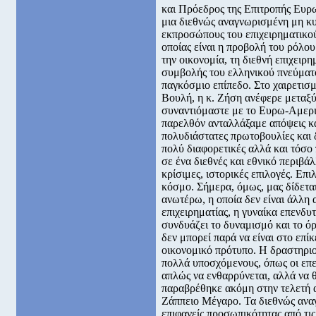
και Πρόεδρος της Επιτροπής Ευ
μια διεθνώς αναγνωρισμένη μη κ
εκπροσώπους του επιχειρηματικού
οποίας είναι η προβολή του ρόλου
την οικονομία, τη διεθνή επιχειρη
συμβολής του ελληνικού πνεύματο
παγκόσμιο επίπεδο. Στο χαιρετισ
Βουλή, η κ. Ζήση ανέφερε μεταξύ
συναντιόμαστε με το Ευρω-Αμερι
παρελθόν ανταλλάξαμε απόψεις κ
πολυδιάστατες πρωτοβουλίες και
πολύ διαφορετικές αλλά και τόσο
σε ένα διεθνές και εθνικό περιβά
κρίσιμες, ιστορικές επιλογές. Επι
κόσμο. Σήμερα, όμως, μας δίδετα
ανωτέρω, η οποία δεν είναι άλλη 
επιχειρηματίας, η γυναίκα επενδυ
συνδυάζει το δυναμισμό και το ό
δεν μπορεί παρά να είναι στο επίκ
οικονομικό πρότυπο. Η δραστηριο
πολλά υποσχόμενους, όπως οι επεν
απλώς να ενθαρρύνεται, αλλά να 
παραβρέθηκε ακόμη στην τελετή 
Ζάππειο Μέγαρο. Τα διεθνώς ανα
επιφανείς προσωπικότητας από τι