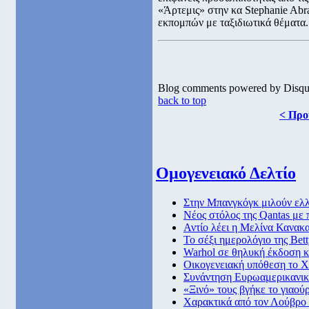
«Άρτεμις» στην κα Stephanie Ab
εκπομπών με ταξιδιωτικά θέματα.
Blog comments powered by
Disqu
back to top
< Προ
Ομογενειακό Δελτίο
Στην Μπανγκόγκ μιλούν ελλ
Νέος στόλος της Qantas με
Αντίο λέει η Μελίνα Κανακ
Το σέξι ημερολόγιο της Bet
Warhol σε θηλυκή έκδοση κ
Οικογενειακή υπόθεση το 
Συνάντηση Ευρωαμερικανικ
«Ξινό» τους βγήκε το γιαούρ
Χαρακτικά από τον Λούβρο 