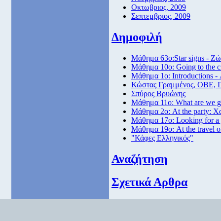
Οκτωβριος, 2009
Σεπτεμβριος, 2009
Δημοφιλή
Μάθημα 63ο:Star signs - Ζώ
Μάθημα 10ο: Going to the 
Μάθημα 1ο: Introductions -
Κώστας Γραμμένος, ΟΒΕ, 
Σπύρος Βρυώνης
Μάθημα 11ο: What are we go
Μάθημα 2ο: At the party: Χ
Μάθημα 17ο: Looking for a
Μάθημα 19ο: At the travel o
"Κάφες Ελληνικός"
Αναζήτηση
Σχετικά Αρθρα