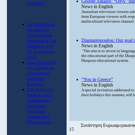
George Alkaios’ “OPA” numb
Ελλάδας"
News in English
Australian television viewers sub
from European viewers with respe
multicultural television channe
2ο Παγκόσμιο
Θεσσαλικό
Συνέδριο και
Diamantopoulou: Our goal is 
Αντάμωμα στα
News in English
Τρίκαλα, στις
“Our aim is to invest in language
20 Αυγούστου
the educational part of the Diasp
2010.
Diaspora educational system.
Στις 30 Ιουλίου
στο Λασίθι το
Παγκόσμιο
Συνέδριο
“You in Greece”
Κρητών.
News in English
Στο τέλος του
A special invitation addressed t
Ιουλίου το Α΄
their holidays this summer, will 
Παγκόσμιο
Συνέδριο
Νεολαίας
Ηπειρωτών
Εξωτερικού.
Συνάντηση Ευρωαμερικανικ
15