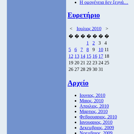
Η ομογένεια δεν ξεχνά…
Ευρετήριο
<
Ιουλιος 2010
>
�
�
�
�
�
�
�
1
2
3
4
5
6
7
8
9
10
11
12
13
14
15
16
17
18
19
20
21
22
23
24
25
26
27
28
29
30
31
Αρχείο
Ιουνιος, 2010
Μαιος, 2010
Απριλιος, 2010
Μαρτιος, 2010
Φεβρουαριος, 2010
Ιανουαριος, 2010
Δεκεμβριος, 2009
Νοεμβριος, 2009