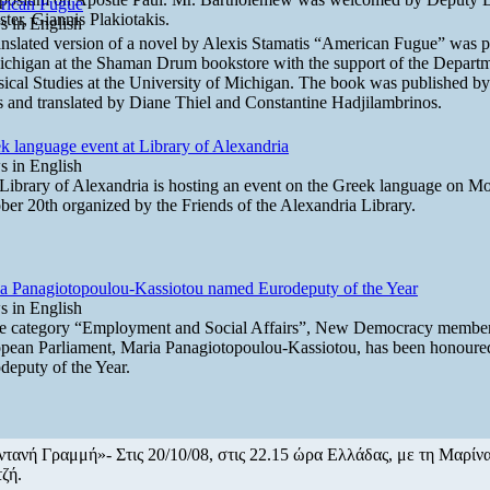
rican Fugue
ster, Giannis Plakiotakis.
 in English
anslated version of a novel by Alexis Stamatis “American Fugue” was p
ichigan at the Shaman Drum bookstore with the support of the Departm
sical Studies at the University of Michigan. The book was published b
s and translated by Diane Thiel and Constantine Hadjilambrinos.
k language event at Library of Alexandria
 in English
Library of Alexandria is hosting an event on the Greek language on M
ber 20th organized by the Friends of the Alexandria Library.
a Panagiotopoulou-Kassiotou named Eurodeputy of the Year
 in English
he category “Employment and Social Affairs”, New Democracy member
pean Parliament, Maria Panagiotopoulou-Kassiotou, has been honoure
deputy of the Year.
τανή Γραμμή»- Στις 20/10/08, στις 22.15 ώρα Ελλάδας, με τη Μαρίν
ζή.