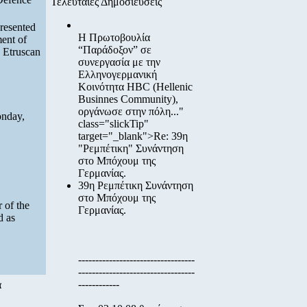
Τελευταίες Δημοσιεύσεις
resented
Η Πρωτοβουλία
ent of
“Παράδοξον”
σε
y Etruscan
συνεργασία με την
Ελληνογερμανική
Κοινότητα HBC
(Hellenic
Businnes Community),
οργάνωσε στην πόλη..."
onday,
class="slickTip"
target="_blank">Re: 39η
"Ρεμπέτικη" Συνάντηση
στο Μπόχουμ της
Γερμανίας.
39η Ρεμπέτικη Συνάντηση
στο Μπόχουμ της
 of the
Γερμανίας.
d as
----------------------------------
----------------------------------
------------
α