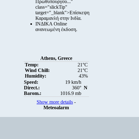
Πρωθυπουργού..."
class="slickTip"
target="_blank">Επίσκεψη
Καραμανλή στην Ινδία.
ΙΝΔΙΚΑ Online
ανανεωμένη έκδοση.
Athens, Greece
Temp:
21°C
Wind Chill:
21°C
Humidity:
43%
Speed:
19 km/h
Direct.:
360°
N
Barom.:
1016.9 mb
Show more details
-
Meteoalarm