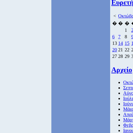
Ευρετή
<
Οκτώβρ
�
�
�
1
6
7
8
13
14
15
20
21
22
27
28
29
Αρχείο
Οκτώ
Σεπτ
Αύγο
Ιούλ
Ιούν
Μάιο
Απρί
Μάρτ
Φεβρ
Ιανο