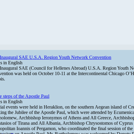
Inaugural SAE U.S.A. Region Youth Network Convention
 in English
Inaugural SAE (Council for Hellenes Abroad) U.S.A. Region Youth 
ention was held on October 10-11 at the Intercontinental Chicago O’H
ois.
he steps of the Apostle Paul
 in English
ial events were held in Heraklion, on the southern Aegean island of Cre
ing the Jubilee of the Apostle Paul, which were attended by Ecumenica
holomew, Archbishop Ieronymos of Athens and All Greece, Archbisho
tasios of Tirana and All Albania, Archbishop Chrysostomos of Cyprus
opolitan Ioannis of Pergamon, who coordinated the final session of the
osium on Apostle Paul. Mr. Bartholemew was welcomed by Deputy 