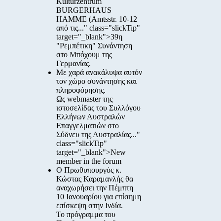
Kulturzentrum
BURGERHAUS
HAMME
(Amtsstr. 10-12
από τις..." class="slickTip"
target="_blank">39η
"Ρεμπέτικη" Συνάντηση
στο Μπόχουμ της
Γερμανίας.
Με χαρά ανακάλυψα αυτόν
τον χώρο συνάντησης και
πληροφόρησης.
Ως webmaster της
ιστοσελίδας του Συλλόγου
Ελλήνων Αυστραλών
Επαγγελματιών στο
Σύδνευ της Αυστραλίας..."
class="slickTip"
target="_blank">New
member in the forum
Ο Πρωθυπουργός κ.
Κώστας Καραμανλής θα
αναχωρήσει την Πέμπτη
10 Ιανουαρίου για επίσημη
επίσκεψη στην Ινδία.
Το πρόγραμμα του