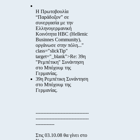
Η Πρωτοβουλία
“Παράδοξον”
σε
συνεργασία με την
Ελληνογερμανική
Κοινότητα HBC
(Hellenic
Businnes Community),
οργάνωσε στην πόλη..."
class="slickTip"
target="_blank">Re: 39η
"Ρεμπέτικη" Συνάντηση
στο Μπόχουμ της
Γερμανίας.
39η Ρεμπέτικη Συνάντηση
στο Μπόχουμ της
Γερμανίας.
----------------------------------
----------------------------------
------------
Στις
03.10.08
θα γίνει στο