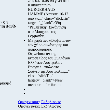
Στις
03.10.08
θα γίνει στο
Kulturzentrum
BURGERHAUS
HAMME
(Amtsstr. 10-12
από τις..." class="slickTip"
ρες η
target="_blank">39η
νητή
Δαβίδ
"Ρεμπέτικη" Συνάντηση
στο Μπόχουμ της
Γερμανίας.
Με χαρά ανακάλυψα αυτόν
τον χώρο συνάντησης και
πληροφόρησης.
Ως webmaster της
ιστοσελίδας του Συλλόγου
Ελλήνων Αυστραλών
Επαγγελματιών στο
Σύδνευ της Αυστραλίας..."
class="slickTip"
target="_blank">New
αριασμό
member in the forum
Ομογενειακές Εκδηλώσεις
Ομογενειακές Εκδηλώσεις