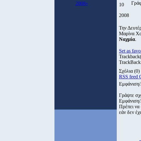
Γρά
2008»
10
2008
Την Δευτέρ
Μαρίνα Χα
Ναχμία
.
Set as favo
Trackback
TrackBack 
Σχόλια
(0)
RSS feed 
Εμφάνιση/
Γράψτε σχ
Εμφάνιση/
Πρέπει να
εάν δεν έχ