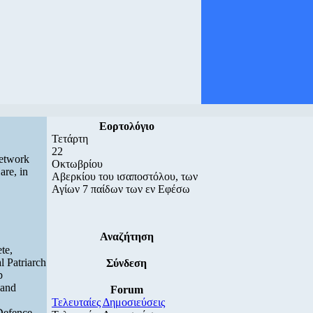
Εορτολόγιο
Τετάρτη
22
Network
Οκτωβρίου
are, in
Αβερκίου του ισαποστόλου, των
Αγίων 7 παίδων των εν Εφέσω
Αναζήτηση
te,
l Patriarch
Σύνδεση
p
 and
Forum
Τελευταίες Δημοσιεύσεις
Defence