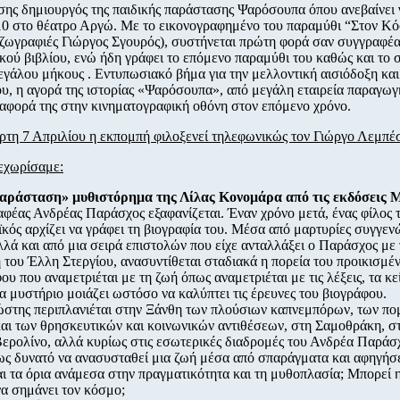
ίσης δημιουργός της παιδικής παράστασης Ψαρόσουπα όπου ανεβαίνει γ
0 στο θέατρο Αργώ. Με το εικονογραφημένο του παραμύθι “Στον Κό
(ζωγραφιές Γιώργος Σγουρός), συστήνεται πρώτη φορά σαν συγγραφέ
ικού βιβλίου, ενώ ήδη γράφει το επόμενο παραμύθι του καθώς και το 
μεγάλου μήκους . Εντυπωσιακό βήμα για την μελλοντική αισιόδοξη και
ου, η αγορά της ιστορίας «Ψαρόσουπα», από μεγάλη εταιρεία παραγωγ
ταφορά της στην κινηματογραφική οθόνη στον επόμενο χρόνο.
ρτη 7 Απριλίου η εκπομπή φιλοξενεί τηλεφωνικώς τον Γιώργο Λεμπέ
εχωρίσαμε:
αράσταση» μυθιστόρημα της Λίλας Κονομάρα από τις εκδόσεις Μ
φέας Ανδρέας Παράσχος εξαφανίζεται. Έναν χρόνο μετά, ένας φίλος 
κός αρχίζει να γράφει τη βιογραφία του. Μέσα από μαρτυρίες συγγεν
λλά και από μια σειρά επιστολών που είχε ανταλλάξει ο Παράσχος με 
 του Έλλη Στεργίου, ανασυντίθεται σταδιακά η πορεία του προικισμέ
ου που αναμετριέται με τη ζωή όπως αναμετριέται με τις λέξεις, τα κεί
να μυστήριο μοιάζει ωστόσο να καλύπτει τις έρευνες του βιογράφου.
στης περιπλανιέται στην Ξάνθη των πλούσιων καπνεμπόρων, των π
αι των θρησκευτικών και κοινωνικών αντιθέσεων, στη Σαμοθράκη, σ
Βερολίνο, αλλά κυρίως στις εσωτερικές διαδρομές του Ανδρέα Παράσ
ως δυνατό να ανασυσταθεί μια ζωή μέσα από σπαράγματα και αφηγήσε
αι τα όρια ανάμεσα στην πραγματικότητα και τη μυθοπλασία; Μπορεί
α σημάνει τον κόσμο;