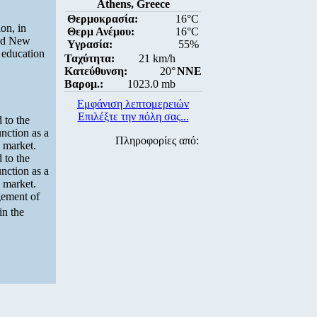
Athens, Greece
Θερμοκρασία:
16°C
on, in
Θερμ Ανέμου:
16°C
and New
Υγρασία:
55%
y education
Ταχύτητα:
21 km/h
Κατεύθυνση:
20°
NNE
Βαρομ.:
1023.0 mb
Εμφάνιση λεπτομερειών
Επιλέξτε την πόλη σας...
 to the
nction as a
Πληροφορίες από:
e market.
 to the
nction as a
e market.
agement of
in the