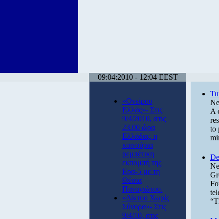
09:04:2010 - 12:04 EEST
Tu
«Ονείρου
Ne
Ελλάς»- Στις
A 
9/4/2010, στις
re
23.00 ώρα
to
Ελλάδας, η
mi
καινούρια
ρεμπέτικη
De
εκπομπή της
Ne
Ερα-5 με τη
Gr
Θέσια
Fo
Παναγιώτου.
te
«Δίκτυο Χωρίς
“T
Σύνορα»- Στις
9/4/10, στις