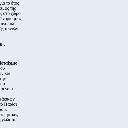
ια το έτος
σμος της
ας στο χώρο
σενάριο μιας
 ανοδική
ής ταινιών
ση.
εταίχμιο.
του
ών και
την
νου
μενα, τις
ομάκικων
το Παρίσι
χου.
ις τρίτων;
 η γλώσσα