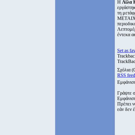
Η
Λίλα 
εργάστηκ
τη μετάφ
ΜΕΤΑΙΧΜΙ
περιοδικ
Λεπτομέρ
έντεκα α
Set as fa
Trackbac
TrackBac
Σχόλια
(
RSS fee
Εμφάνισ
Γράψτε 
Εμφάνισ
Πρέπει ν
εάν δεν έ