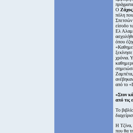
πράγμα
τα
Ο
Ζάχος
πόλη που
Σπετσών 
είσοδο τ
Ελ Αλαμέ
ασχολήθηκ
όπου έζη
«Καθημερ
ξεκίνησε
χρόνια. 
καθημερι
σημειώσε
Ζαμπέτα,
ανέβηκαν
από το «
«Στον κ
από τις
Το βιβλί
διαχείρισ
Η Τζίνα,
που θα τ