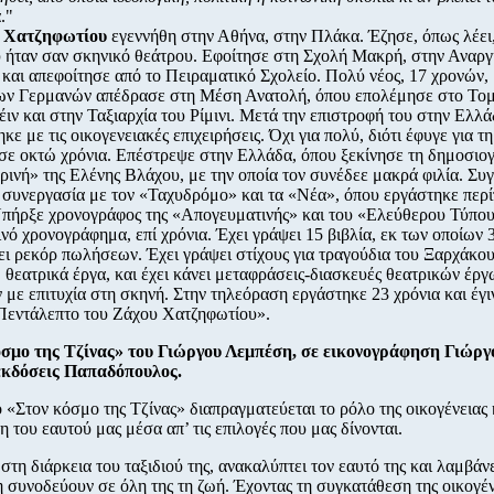
."
 Χατζηφωτίου
εγεννήθη στην Αθήνα, στην Πλάκα. Έζησε, όπως λέει,
 ήταν σαν σκηνικό θεάτρου. Εφοίτησε στη Σχολή Μακρή, στην Αναργ
και απεφοίτησε από το Πειραματικό Σχολείο. Πολύ νέος, 17 χρονών, 
ων Γερμανών απέδρασε στη Μέση Ανατολή, όπου επολέμησε στο Τομ
ιν και στην Ταξιαρχία του Ρίμινι. Μετά την επιστροφή του στην Ελλ
ε με τις οικογενειακές επιχειρήσεις. Όχι για πολύ, διότι έφυγε για τη
σε οκτώ χρόνια. Επέστρεψε στην Ελλάδα, όπου ξεκίνησε τη δημοσιο
ινή» της Ελένης Βλάχου, με την οποία τον συνέδεε μακρά φιλία. Συ
 συνεργασία με τον «Ταχυδρόμο» και τα «Νέα», όπου εργάστηκε περί
Υπήρξε χρονογράφος της «Απογευματινής» και του «Ελεύθερου Τύπου
νό χρονογράφημα, επί χρόνια. Έχει γράψει 15 βιβλία, εκ των οποίων 3
ι ρεκόρ πωλήσεων. Έχει γράψει στίχους για τραγούδια του Ξαρχάκου
 θεατρικά έργα, και έχει κάνει μεταφράσεις-διασκευές θεατρικών έργ
 με επιτυχία στη σκηνή. Στην τηλεόραση εργάστηκε 23 χρόνια και έγ
Πεντάλεπτο του Ζάχου Χατζηφωτίου».
όσμο της Τζίνας» του Γιώργου Λεμπέση, σε εικονογράφηση Γιώργ
 εκδόσεις Παπαδόπουλος.
ο «Στον κόσμο της Τζίνας» διαπραγματεύεται το ρόλο της οικογένειας 
η του εαυτού μας μέσα απ’ τις επιλογές που μας δίνονται.
 στη διάρκεια του ταξιδιού της, ανακαλύπτει τον εαυτό της και λαμβά
η συνοδεύουν σε όλη της τη ζωή. Έχοντας τη συγκατάθεση της οικογέν