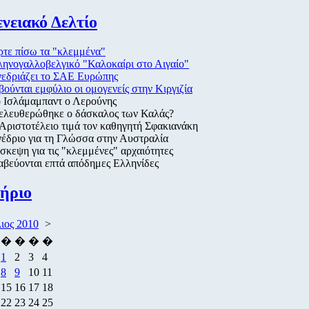
νειακό Δελτίο
τε πίσω τα "κλεμμένα"
ηνογαλλοβελγικό "Καλοκαίρι στο Αιγαίο"
νεδριάζει το ΣΑΕ Ευρώπης
ούνται εμφύλιο οι ομογενείς στην Κιργιζία
ο Ισλάμαμπαντ ο Λερούνης
ελευθερώθηκε ο δάσκαλος των Καλάς?
Αριστοτέλειο τιμά τον καθηγητή Σφακιανάκη
έδριο για τη Γλώσσα στην Αυστραλία
σκεψη για τις "κλεμμένες" αρχαιότητες
βεύονται επτά απόδημες Ελληνίδες
ήριο
ιος 2010
>
�
�
�
�
1
2
3
4
8
9
10
11
15
16
17
18
22
23
24
25