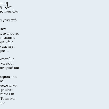
ου τη
 η Τζίνα
έτσι πως όλα
 γίνει από
στον
ις αναποδιές
 μονοπάτια
υμε κάθε
 μας έχει
α μας…
υναντούμε
 να είσαι
ονειρική και
κόσμους που
λο.
ολογία και
 μπαίνει
ταιρία On
 (Town For
tage