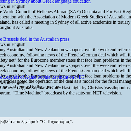
eting in Sydney about Greek language education
ws in English
e World Council of Hellenes Abroad (SAE) Oceania and Far East Regi
operation with the Association of Modern Greek Studies of Australia 
aland, has called a meeting in Sydney of all active academics in tertiar
roughout Australia.
e Brussels deal in the Australian press
ws in English
ny Australian and New Zealand newspapers over the weekend referred
eek economy, following news of the French-German deal which will fu
afety net” for the Eurozone member states that face loan problems in th
ny Australian and New Zealand newspapers over the weekend referred
eek economy, following news of the French-German deal which will fu
afety net” for the Eurozone member states that face loan problems in th
e Legends of Aghia Sophia last night on NET
e articles noted the operation of the deal as a model for the fiscal man
ws in English
rope and pointed to the concerns…
journey to Aghia Sophia was aired last night by Christos Vassilopoulos 
ogram, “Time Machine” broadcast by the state-run NET television.
 βιβλία που ξεχώρισε "Ο Ταχυδρόμος".