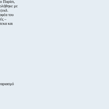
ο Παρίσι,
χολήθηκε με
(εκδ.
αφέα του
ές –
τεκα και
ογαριασμό