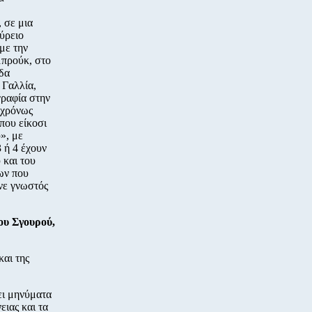
 σε μια
ύρειο
με την
προύκ, στο
άδα
 Γαλλία,
γραφία στην
γχρόνως
που είκοσι
», με
 ή 4 έχουν
 και του
ων που
ινε γνωστός
ου Σγουρού,
και της
νει μηνύματα
ειας και τα