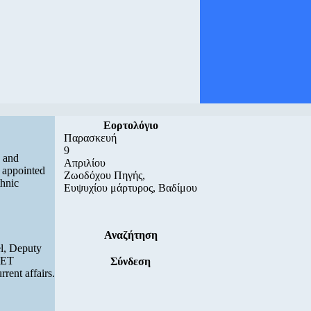
Εορτολόγιο
Παρασκευή
9
s and
Απριλίου
s appointed
Ζωοδόχου Πηγής,
thnic
Ευψυχίου μάρτυρος, Βαδίμου
Αναζήτηση
el, Deputy
 NET
Σύνδεση
rent affairs.