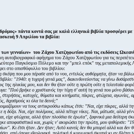
δρόμος» πάντα κοντά σας με καλά ελληνικά βιβλία προσφέρει μ
ασκευή 9 Απριλίου τα βιβλία:
ά των γενναίων» του Ζάχου Χατζηφωτίου από τις εκδόσεις Ωκεαν
η αυτοβιογραφικό αφήγημα του Ζάχου Χατζηφωτίου για τις περιπέτειε
Δεύτερο Παγκόσμιο Πόλεμο και την "μπελ επόκ" της μεταπολεμικής 
άφει στο οπισθόφυλλο του βιβλίου:
 σκέψη που μου πέρασε από το νου, εντελώς αυθόρμητα, ήταν να βάλω 
βιβλίο: "1940: η τυχερή γενιά μας", διακινδυνεύοντας να γίνω δυσάρεστ
ς της ηλικίας μου, και δεν θα ήταν ούτε η πρώτη ούτε η τελευταία φορά
γα: "Πού βρήκε ο χριστιανός την τύχη σ' αυτή τη γενιά που μόνο βάσαν
 στερήσεις, κατοχές, θύματα και κινήματα, πίκρες, φτώχεια, αγωνίες, 
ς, διχασμούς κι όλα τα δεινά;"
οιμαζόμουν να τους αντικρούσω κάπως έτσι: "Ναι, είχε πίκρες, αλλά τη
ε η δόξα. Ναι, είχε πολέμους, αλλά πέτυχε νίκες. Ναι, μάτωσε, αλλά γέν
αι, είχε φτώχεια, αλλά ήταν πλούσια σε έρωτα", ξαφνικά μια δεύτερη σ
ηκε αποφασιστικά και, χωρίς ν' ακυρώσει την πρώτη, μου ψιθύρισε: "19
ίων". Κι έτσι ήταν. Δεν ήταν; Αυτό κανείς δεν θα μπορεί αλλά και δεν θ
σει, από όποια ιδεολογική, πολιτική ή κοινωνική σκοπιά κι αν βλέπει τ