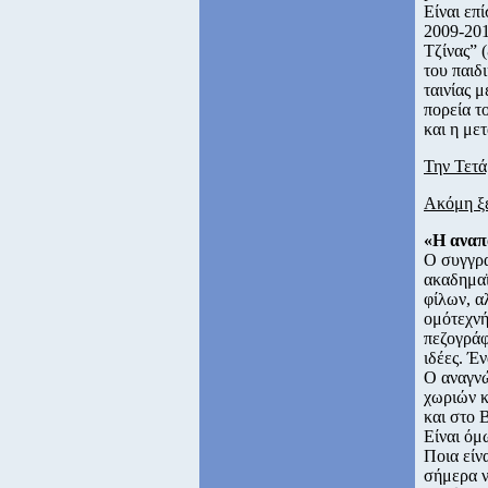
Είναι επ
2009-201
Τζίνας” 
του παιδ
ταινίας 
πορεία τ
και η με
Την Τετά
Ακόμη ξ
«Η αναπ
Ο συγγρα
ακαδημαϊ
φίλων, α
ομότεχνή
πεζογράφ
ιδέες. Έ
Ο αναγνώ
χωριών κ
και στο 
Είναι όμ
Ποια είν
σήμερα ν