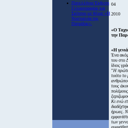
Πανελλήνια Έκθεση
04
Γελοιογραφίας και
Σκίτσου με θέμα: «Η
2010
Νοσταλγία της
Πατρίδας».
«Ο Ταχυ
την Παρ
«Η γενι
Ένα ακόμ
του στο 
ίδιος γρ
"
Η πρώτη
τούτο το 
ανθρώπου
τους άκου
πολέμους,
ξεριζωμού
Κι ενώ ετ
διαδέχτηκ
ήρωες. Ν
εμφανίστ
των γεννα
αμφισβητή