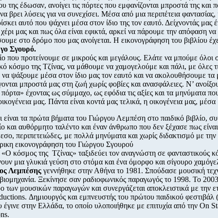
ου της έδωσαν, ανοίγει τις πόρτες που εμφανίζονται μπροστά της και π
να βρει λύσεις για να συνεχίσει. Μέσα από μια περιπέτεια φαντασίας,
ρίσκει αυτό που ψάχνει μέσα στον ίδιο της τον εαυτό. Δείχνοντάς μας 
ο χέρι μας και πως όλα είναι εφικτά, αρκεί να πάρουμε την απόφαση να
ουμε στο δρόμο που μας ανοίγεται. Η εικονογράφηση του βιβλίου έχει
γο Σγουρό.
ίο που προτείνουμε σε μικρούς και μεγάλους. Ελάτε να μπούμε όλοι 
κό κόσμο της Τζίνας, να μάθουμε να χαμογελούμε και πάλι, με όλες τ
, να ψάξουμε μέσα στον ίδιο μας τον εαυτό και να ακολουθήσουμε τα
γονται μπροστά μας στη ζωή χωρίς φοβίες και ανασφάλειες. Ν’ ανοίξο
 πόρτα» έχοντας ως σύμμαχο, ως εφόδια τις αξίες και τα μηνύματα που
οικογένεια μας. Πάντα είναι κοντά μας τελικά, η οικογένεια μας, μέσ
 είναι τα πρώτα βήματα του Γιώργου Λεμπέση στο παιδικό βιβλίο, σ
ίο και αυθόρμητο ταλέντο και έναν άνθρωπο που δεν ξέχασε πως είναι
μεσο, περιπετειώδες, με πολλά μηνύματα και χωρίς διδακτισμό με την 
άρικη εικονογράφηση του Γιώργου Σγουρού
ο «Ο κόσμος της Τζίνας» ταξιδεύει τον αναγνώστη σε φανταστικούς 
ουν μια γλυκιά γεύση στο στόμα και ένα όμορφο και σίγουρο χαμόγε
ος Λεμπέσης
γεννήθηκε στην Αθήνα το 1981. Σπούδασε μουσική τεχν
βιομηχανία. Ξεκίνησε σαν ραδιοφωνικός παραγωγός το 1998. Το 2003
ο των μουσικών παραγωγών και συνεργάζεται αποκλειστικά με την ε
oductions. Δημιουργός και εμπνευστής του πρώτου παιδικού φεστιβάλ
υ έγινε στην Ελλάδα, το οποίο υλοποιήθηκε με επιτυχία από την On S
ns.