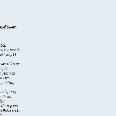
ε κλήρωση
ίδα.
ς της γενιάς
Αθήνας. Ο
ως τίτλο σε
ος σε
. Λες και
α είχε,
αρρώστιες,
ν πίκρα τη
νησε και
κέψη
40: η γενιά
α θέλει να το
α