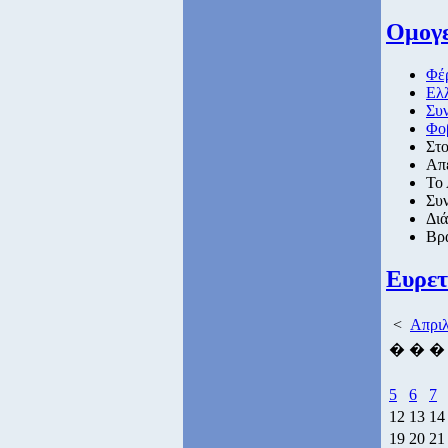
Ομογε
Φέρ
Ελλ
Συ
Φοβ
Στ
Απ
Το 
Συν
Διά
Bρα
Ευρετ
<
Απριλ
�
�
�
5
6
7
12
13
14
19
20
21