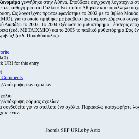
Κονομάρα
γεννήθηκε στην Αθήνα. Σπούδασε σύγχρονη λογοτεχνία στ
ε ως καθηγήτρια στο Γαλλικό Ινστιτούτο Αθηνών και παράλληλα ασ
ραση. Ως λογοτέχνης πρωτοεμφανίστηκε το 2002 με το βιβλίο Μακάο 
Ο), για το οποίο τιμήθηκε με βραβείο πρωτοεμφανιζόμενου συγγρ
ού Διαβάζω το 2003. Το 2004 εξέδωσε το μυθιστόρημα Τέσσερις εποχ
εια (εκδ. ΜΕΤΑΙΧΜΙΟ) και το 2005 το παιδικό μυθιστόρημα Στις έν
κριβώς! (εκδ. Παπαδόπουλος).
vorite
k
(0)
k URI for this entry
0)
d Comments
η/Απόκρυψη των σχολίων
σχόλιο
η/Απόκρυψη φόρμας σχολίων
α συνδεθείτε για να στείλετε ένα σχόλιο. Παρακαλώ καταχωρήστε λ
χετε έναν.
Joomla SEF URLs by Artio