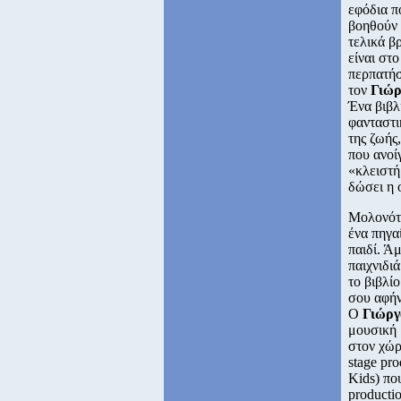
εφόδια π
βοηθούν 
τελικά β
είναι στ
περπατήσ
τον
Γιώρ
Ένα βιβλ
φανταστι
της ζωής
που ανοί
«κλειστή
δώσει η 
Μολονότι
ένα πηγα
παιδί. Ά
παιχνιδι
το βιβλί
σου αφήν
Ο
Γιώργ
μουσική 
στον χώρ
stage pr
Kids) πο
productio