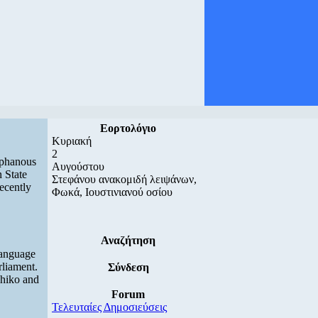
Εορτολόγιο
Κυριακή
2
ophanous
Αυγούστου
n State
Στεφάνου ανακομιδή λειψάνων,
ecently
Φωκά, Ιουστινιανού οσίου
Αναζήτηση
language
rliament.
Σύνδεση
yhiko and
Forum
Τελευταίες Δημοσιεύσεις