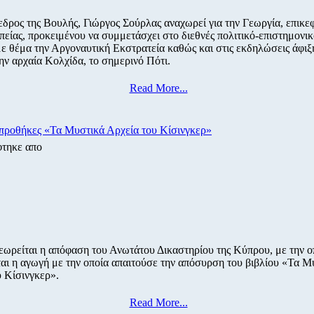
δρος της Βουλής, Γιώργος Σούρλας αναχωρεί για την Γεωργία, επικε
είας, προκειμένου να συμμετάσχει στο διεθνές πολιτικό-επιστημονι
ε θέμα την Αργοναυτική Εκστρατεία καθώς και στις εκδηλώσεις άφιξ
ν αρχαία Κολχίδα, το σημερινό Πότι.
Read More...
 προθήκες «Τα Μυστικά Αρχεία του Κίσινγκερ»
φτηκε απο
εωρείται η απόφαση του Ανωτάτου Δικαστηρίου της Κύπρου, με την ο
αι η αγωγή με την οποία απαιτούσε την απόσυρση του βιβλίου «Τα Μ
 Κίσινγκερ».
Read More...