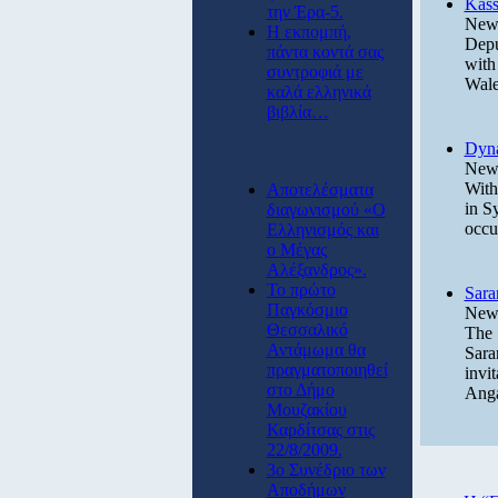
Kass
την Έρα-5.
News
Η εκπομπή,
Depu
πάντα κοντά σας
with
συντροφιά με
Wale
καλά ελληνικά
βιβλία…
Dyna
News
With
Αποτελέσματα
in S
διαγωνισμού «Ο
occu
Ελληνισμός και
ο Μέγας
Αλέξανδρος».
Το πρώτο
Sara
Παγκόσμιο
News
Θεσσαλικό
The 
Αντάμωμα θα
Sara
πραγματοποιηθεί
invi
στο Δήμο
Anga
Μουζακίου
Καρδίτσας στις
22/8/2009.
3ο Συνέδριο των
Αποδήμων