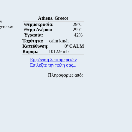
Athens, Greece
ν
Θερμοκρασία:
29°C
σχέσεων
Θερμ Ανέμου:
29°C
Υγρασία:
42%
Ταχύτητα:
calm km/h
Κατεύθυνση:
0°
CALM
Βαρομ.:
1012.9 mb
Εμφάνιση λεπτομερειών
Επιλέξτε την πόλη σας...
Πληροφορίες από: