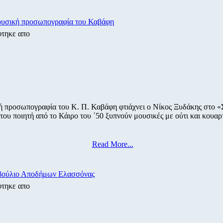
υσική προσωπογραφία του Καβάφη
φτηκε απο
ή προσωπογραφία του Κ. Π. Καβάφη φτιάχνει ο Νίκος Ξυδάκης στο «
του ποιητή από το Κάιρο του ΄50 ξυπνούν μουσικές με ούτι και κουαρ
Read More...
βούλιο Αποδήμων Ελασσόνας
φτηκε απο