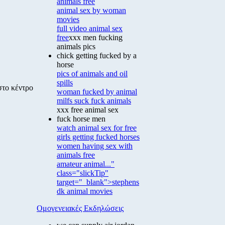
animals free
animal sex by woman
movies
full video animal sex
free
xxx men fucking
animals pics
chick getting fucked by a
horse
pics of animals and oil
spills
στο κέντρο
woman fucked by animal
milfs suck fuck animals
xxx free animal sex
fuck horse men
watch animal sex for free
girls getting fucked horses
women having sex with
animals free
amateur animal..."
class="slickTip"
target="_blank">stephens
dk animal movies
Ομογενειακές Εκδηλώσεις