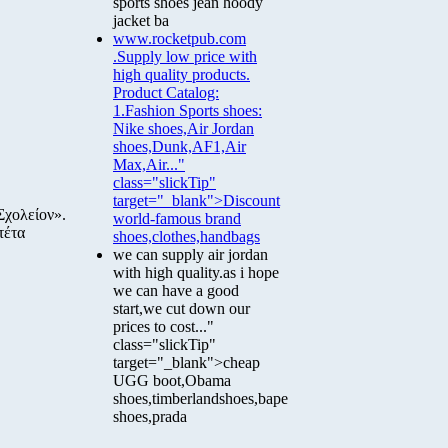
sports shoes jean hoody
jacket ba
www.rocketpub.com
.Supply low price with
high quality products.
Product Catalog:
1.Fashion Sports shoes:
Nike shoes,Air Jordan
shoes,Dunk,AF1,Air
Max,Air..."
class="slickTip"
target="_blank">Discount
Σχολείον».
world-famous brand
τέτα
shoes,clothes,handbags
we can supply air jordan
with high quality.as i hope
we can have a good
start,we cut down our
prices to cost..."
class="slickTip"
target="_blank">cheap
UGG boot,Obama
shoes,timberlandshoes,bape
shoes,prada