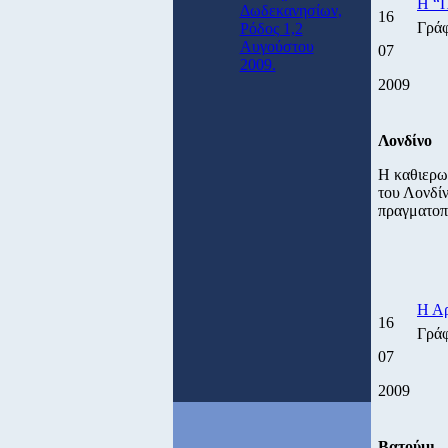
Η “Π
Δωδεκανησίων,
16
Γρά
Ρόδος 1,2
Αυγούστου
07
2009.
2009
Λονδίνο
Η καθιερωμ
του Λονδίν
πραγματοπο
Η Αρ
16
Γρά
07
2009
Βατούμι