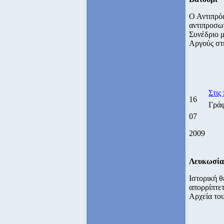
Ο Αντιπρόε
αντιπροσωπ
Συνέδριο μ
Αργούς στη
Στις
16
Γρά
07
2009
Λευκωσία
Ιστορική θ
απορρίπτετ
Αρχεία του