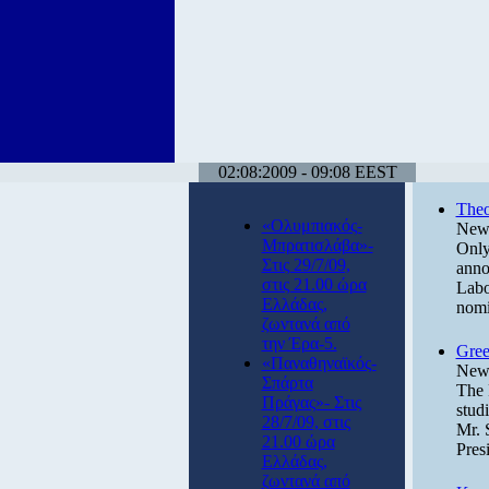
02:08:2009 - 09:08 EEST
Theo
«Ολυμπιακός-
News
Μπρατισλάβα»-
Only
Στις 29/7/09,
anno
στις 21.00 ώρα
Labo
Ελλάδας,
nomi
ζωντανά από
την Έρα-5.
Gree
«Παναθηναϊκός-
News
Σπάρτα
The 
Πράγας»- Στις
stud
28/7/09, στις
Mr. 
21.00 ώρα
Pres
Ελλάδας,
ζωντανά από