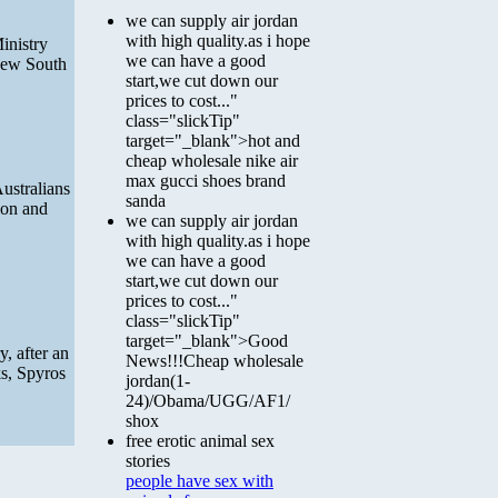
we can supply air jordan
with high quality.as i hope
inistry
we can have a good
 New South
start,we cut down our
prices to cost..."
class="slickTip"
target="_blank">hot and
cheap wholesale nike air
max gucci shoes brand
ustralians
sanda
ion and
we can supply air jordan
with high quality.as i hope
we can have a good
start,we cut down our
prices to cost..."
class="slickTip"
target="_blank">Good
, after an
News!!!Cheap wholesale
ks, Spyros
jordan(1-
24)/Obama/UGG/AF1/
shox
free erotic animal sex
stories
people have sex with