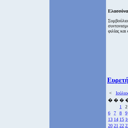
Ελασσόνα
Συμβούλιο
συντονισμ
φιλίας και
Ευρετή
<
Ιούλιο
�
�
�
1
2
6
7
8
9
13
14
15
1
20
21
22
2