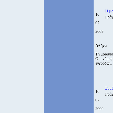
Η μο
16
Γρά
07
2009
Αθήνα
Τη μουσικ
Οι μνήμες 
εγχόρδων.
Συμ
16
Γρά
07
2009