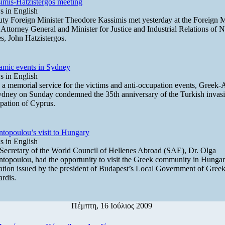
imis-Hatzistergos meeting
 in English
ty Foreign Minister Theodore Kassimis met yesterday at the Foreign M
 Attorney General and Minister for Justice and Industrial Relations of
s, John Hatzistergos.
mic events in Sydney
 in English
 a memorial service for the victims and anti-occupation events, Greek-A
ydney on Sunday condemned the 35th anniversary of the Turkish invas
pation of Cyprus.
ntopoulou’s visit to Hungary
 in English
Secretary of the World Council of Hellenes Abroad (SAE), Dr. Olga
ntopoulou, had the opportunity to visit the Greek community in Hungary
tation issued by the president of Budapest’s Local Government of Gree
rdis.
Πέμπτη, 16 Ιούλιος 2009