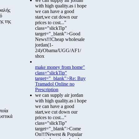
we can supply air jordan
with high quality.as i hope
φαλής
we can have a good
κό
start,we cut down our
ης της
prices to cost..."
class="slickTip"
target="_blank">Good
News!!!Cheap wholesale
jordan(1-
24)/Obama/UGG/AF1/
shox
make money from home"
class="slickTip"
target="_blank">Re: Buy
Tramadol Online no
Prescription
we can supply air jordan
with high quality.as i hope
we can have a good
ποία
start,we cut down our
υστικά
prices to cost..."
class="slickTip"
target="_blank">Come
On!!!Newest & Popular