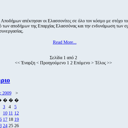
 Αποδήμων απέκτησαν οι Ελασσονίτες σε όλο τον κόσμο με στόχο το
ό των αποδήμων της Επαρχίας Ελασσόνας και την ενδυνάμωση των 
 συνεργασίας.
Read More...
Σελίδα 1 από 2
<<
Έναρξη
<
Προηγούμενο
1
2 Επόμενο > Τέλος >>
ριο
ς 2009
>
�
�
�
�
3
4
5
10
11
12
6
17
18
19
3
24
25
26