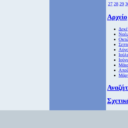
27
28
29
3
Αρχείο
Δεκέ
Νοέμ
Οκτώ
Σεπτ
Αύγο
Ιούλ
Ιούν
Μάιο
Απρί
Μάρτ
Αναζή
Σχετικ