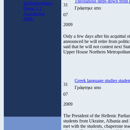
Theofanous steps down from p
Δωδεκανησίων,
31
Γράφτηκε απο
Ρόδος 1,2
Αυγούστου
07
2009.
2009
Only a few days after his acquittal
announced he will retire from politi
said that he will not contest next St
Upper House Northern Metropolitan 
Greek language studies student
31
Γράφτηκε απο
07
2009
The President of the Hellenic Parlia
students from Ukraine, Albania and 
met with the students, chaperone te