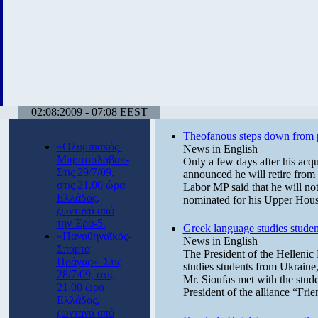
02:08:2009 - 07:08 EEST
Theofanous steps down from p
«Ολυμπιακός-
News in English
Μπρατισλάβα»-
Only a few days after his acq
Στις 29/7/09,
announced he will retire from 
στις 21.00 ώρα
Labor MP said that he will not
Ελλάδας,
nominated for his Upper Hous
ζωντανά από
την Έρα-5.
Greek language studies student
«Παναθηναϊκός-
News in English
Σπάρτα
The President of the Hellenic
Πράγας»- Στις
studies students from Ukraine
28/7/09, στις
Mr. Sioufas met with the stud
21.00 ώρα
President of the alliance “Fri
Ελλάδας,
ζωντανά από