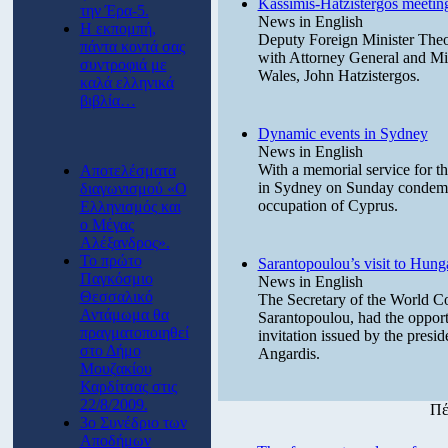
Kassimis-Hatzistergos meetin
την Έρα-5.
News in English
Η εκπομπή,
Deputy Foreign Minister Theo
πάντα κοντά σας
with Attorney General and Min
συντροφιά με
Wales, John Hatzistergos.
καλά ελληνικά
βιβλία…
Dynamic events in Sydney
News in English
With a memorial service for t
Αποτελέσματα
in Sydney on Sunday condemne
διαγωνισμού «Ο
occupation of Cyprus.
Ελληνισμός και
ο Μέγας
Αλέξανδρος».
Το πρώτο
Sarantopoulou’s visit to Hung
Παγκόσμιο
News in English
Θεσσαλικό
The Secretary of the World C
Αντάμωμα θα
Sarantopoulou, had the opport
πραγματοποιηθεί
invitation issued by the pres
στο Δήμο
Angardis.
Μουζακίου
Καρδίτσας στις
22/8/2009.
Πέ
3ο Συνέδριο των
Αποδήμων