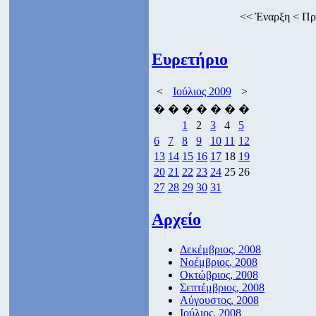
<<
Έναρξη
<
Πρ
Ευρετήριο
<
Ιούλιος 2009
>
�
�
�
�
�
�
�
1
2
3
4
5
6
7
8
9
10
11
12
13
14
15
16
17
18
19
20
21
22
23
24
25
26
27
28
29
30
31
Αρχείο
Δεκέμβριος, 2008
Νοέμβριος, 2008
Οκτώβριος, 2008
Σεπτέμβριος, 2008
Αύγουστος, 2008
Ιούλιος, 2008