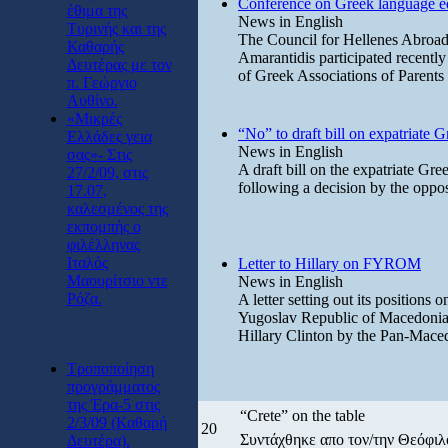
Conference on Greek language e
έθιμα της
News in English
Τυρινής και της
The Council for Hellenes Abroa
Καθαρής
Amarantidis participated recentl
Δευτέρας με τον
of Greek Associations of Parents
π. Γεώργιο
Αυθίνο.
«Μικρές
“No” to draft bill on expatriate 
Ελλάδες γεια
News in English
σας»- Στις
A draft bill on the expatriate Gr
27/2/09, στις
following a decision by the opposi
17.07,
καλεσμένος της
εκπομπής ο
φιλέλληνας
Ιταλός
Letter to Hillary on FYROM
Μαουρίτσιο ντε
News in English
Ρόζα.
A letter setting out its position
Yugoslav Republic of Macedonia
Hillary Clinton by the Pan-Mac
Τροποποίηση
προγράμματος
της Έρα-5 στις
“Crete” on the table
2/3/09 (Καθαρή
20
Συντάχθηκε απο τον/την Θεόφι
Δευτέρα).