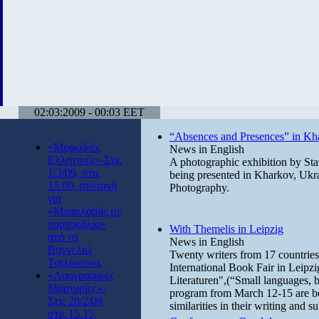
02:03:2009 - 00:03 EET
“Absences and Presences” in Kh
«Μυρωδιές
News in English
Ελληνικές»-Στις
A photographic exhibition by Sta
1/3/09, στις
being presented in Kharkov, Ukr
15.00, συνταγή
Photography.
για
«Μπακλαβάς με
πορτοκάλια»
With Themelis in Leipzig
από τη
News in English
Βαγγελιώ
Twenty writers from 17 countries w
Τσιλίκουνα.
International Book Fair in Leipz
«Λαογραφικές
Literaturen",(“Small languages, bi
Μαρτυρίες»-
program from March 12-15 are bein
Στις 28/2/09,
similarities in their writing and s
στις 15.15,