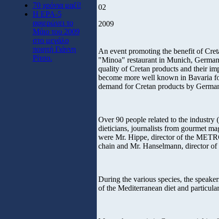
70 χρόνια μαζί!
02
Η ΕΡΑ-5
αφιερώνει το
2009
Μάιο του 2009
στο μεγάλο
ποιητή Γιάννη
An event promoting the benefit of Cret
Ρίτσο.
"Minoa" restaurant in Munich, Germany
quality of Cretan products and their im
become more well known in Bavaria for 
demand for Cretan products by Germa
Over 90 people related to the industry (
dieticians, journalists from gourmet ma
were Mr. Hippe, director of the METR
chain and Mr. Hanselmann, director of 
During the various species, the speaker
of the Mediterranean diet and particular