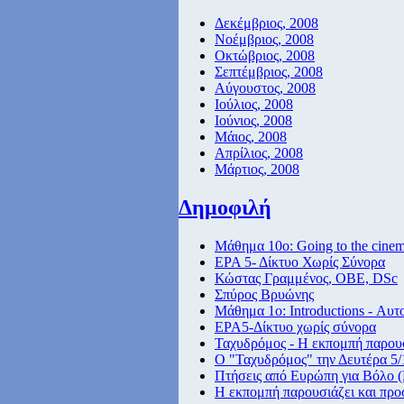
Δεκέμβριος, 2008
Νοέμβριος, 2008
Οκτώβριος, 2008
Σεπτέμβριος, 2008
Αύγουστος, 2008
Ιούλιος, 2008
Ιούνιος, 2008
Μάιος, 2008
Απρίλιος, 2008
Μάρτιος, 2008
Δημοφιλή
Μάθημα 10ο: Going to the cine
ΕΡΑ 5- Δίκτυο Χωρίς Σύνορα
Κώστας Γραμμένος, ΟΒΕ, DSc
Σπύρος Βρυώνης
Μάθημα 1ο: Introductions - Αυτ
ΕΡΑ5-Δίκτυο χωρίς σύνορα
Ταχυδρόμος - Η εκπομπή παρουσ
Ο "Ταχυδρόμος" την Δευτέρα 5/1
Πτήσεις από Eυρώπη για Βόλο (
Η εκπομπή παρουσιάζει και προ