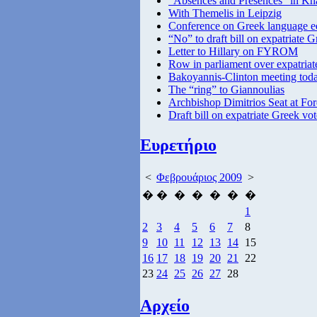
“Absences and Presences” in Kh
With Themelis in Leipzig
Conference on Greek language e
“No” to draft bill on expatriate 
Letter to Hillary on FYROM
Row in parliament over expatriat
Bakoyannis-Clinton meeting tod
The “ring” to Giannoulias
Archbishop Dimitrios Seat at F
Draft bill on expatriate Greek vot
Ευρετήριο
<
Φεβρουάριος 2009
>
�
�
�
�
�
�
�
1
2
3
4
5
6
7
8
9
10
11
12
13
14
15
16
17
18
19
20
21
22
23
24
25
26
27
28
Αρχείο