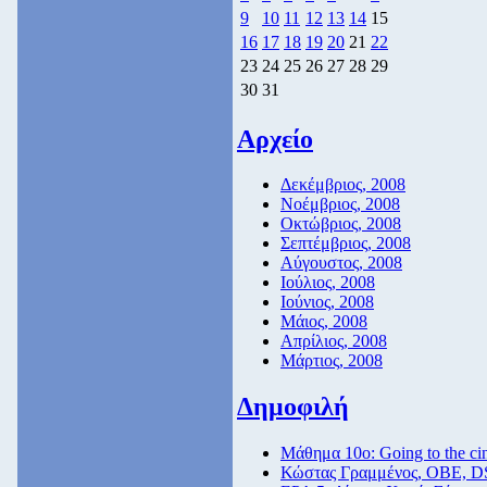
9
10
11
12
13
14
15
16
17
18
19
20
21
22
23
24
25
26
27
28
29
30
31
Αρχείο
Δεκέμβριος, 2008
Νοέμβριος, 2008
Οκτώβριος, 2008
Σεπτέμβριος, 2008
Αύγουστος, 2008
Ιούλιος, 2008
Ιούνιος, 2008
Μάιος, 2008
Απρίλιος, 2008
Μάρτιος, 2008
Δημοφιλή
Μάθημα 10ο: Going to the c
Κώστας Γραμμένος, ΟΒΕ, D