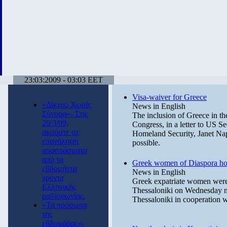
23:03:2009 - 03:03 EET
Visa-waiver for Greece
«Δίκτυο Χωρίς
News in English
Σύνορα»- Στις
The inclusion of Greece in t
20/3/09,
Congress, in a letter to US Se
ακούστε σε
Homeland Security, Janet Napo
επανάληψη
possible.
αποσπάσματα
από τα
Greek women of Diaspora h
εβδομήντα
News in English
χρόνια
Greek expatriate women were 
Ελληνικής
Thessaloniki on Wednesday ni
ραδιοφωνίας.
Thessaloniki in cooperation 
«Τα πρόσωπα
της
εβδομάδας»-