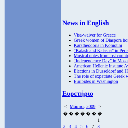
News in English
Visa-waiver for Greece
Greek women of Diaspora ho
Karatheodoris in Komotini
“Kalash and Kalasha” in Peris
Musical notes from lost countr
“Independence Day” in Mos
American Hellenic Institute 
Elections in Dusseldorf and 
The role of expatriate Greek
Euripides in Washington
Ευρετήριο
<
Μάρτιος 2009
>
�
�
�
�
�
�
�
1
2
3
4
5
6
7
8