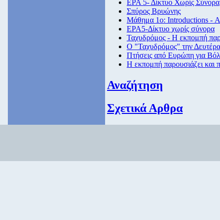
ΕΡΑ 5- Δίκτυο Χωρίς Σύνορα
Σπύρος Βρυώνης
Μάθημα 1ο: Introductions - 
ΕΡΑ5-Δίκτυο χωρίς σύνορα
Ταχυδρόμος - Η εκπομπή παρο
Ο "Ταχυδρόμος" την Δευτέρα 
Πτήσεις από Eυρώπη για Βόλ
Η εκπομπή παρουσιάζει και π
Αναζήτηση
Σχετικά Αρθρα