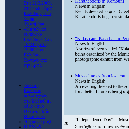
Karatheodoris in Komotini
Στις 21/3/2009,
News in English
στις 06.05 ώρα
Events devoted to great Gree
Ελλάδας, με τη
Karatheodoris began yesterd
Χαρά
Τζαναβάρα.
«Ημιτελικοί
κυπέλλου
“Kalash and Kalasha” in Peris
Ελλάδας»- Στις
News in English
18/3/09, στις
A series of events titled "Ka
19.00 ώρα
being organized by the Munici
Ελλάδας,
photographic exhibit from We
ζωντανά από
την Ερα-5.
Musical notes from lost count
News in English
Έκθεση
An evening devoted to the son
Ελλήνων
for a better future is being or
καλλιτεχνών
στο Μεξικό με
θέμα «Δύο
Ωκεανοί, Μία
Θάλασσα».
“Independence Day” in Mos
70 χρόνια μαζί!
20
Συντάχθηκε απο τον/την Θε
Η ΕΡΑ-5