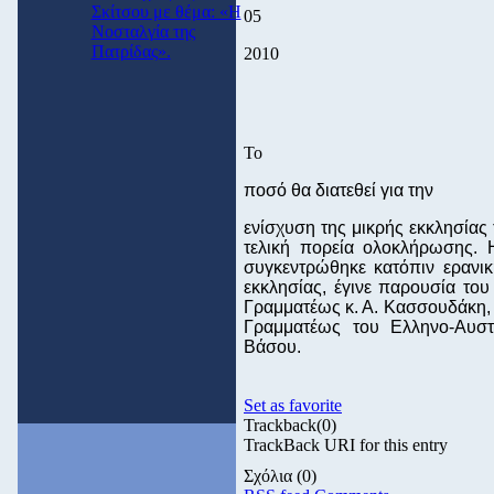
Σκίτσου με θέμα: «Η
05
Νοσταλγία της
Πατρίδας».
2010
To
ποσό θα διατεθεί για την
ενίσχυση της μικρής εκκλησίας
τελική πορεία ολοκλήρωσης. 
συγκεντρώθηκε κατόπιν ερανικ
εκκλησίας, έγινε παρουσία το
Γραμματέως κ. Α. Κασσουδάκη, 
Γραμματέως του Ελληνο-Αυστ
Βάσου.
Set as favorite
Trackback
(0)
TrackBack URI for this entry
Σχόλια
(0)