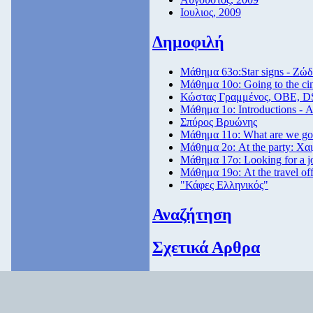
Ιουλιος, 2009
Δημοφιλή
Μάθημα 63ο:Star signs - Ζώδ
Μάθημα 10ο: Going to the c
Κώστας Γραμμένος, ΟΒΕ, D
Μάθημα 1ο: Introductions - 
Σπύρος Βρυώνης
Μάθημα 11ο: What are we goi
Μάθημα 2ο: At the party: Χαι
Μάθημα 17ο: Looking for a 
Μάθημα 19ο: At the travel off
"Κάφες Ελληνικός"
Αναζήτηση
Σχετικά Αρθρα