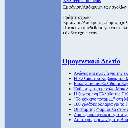
RSS feed Comments
Εμφάνιση/Απόκρυψη των σχολίων
Γράψτε σχόλιο
Εμφάνιση/Απόκρυψη φόρμας σχολ
Πρέπει να συνδεθείτε για να στεί
εάν δεν έχετε έναν.
Ομογενειακό Δελτίο
Αγώνας και αγωνία για την 
Η Ελλάδα του Καβάφη, του Μ
Επιλέγουν την Ελλάδα οι Ελβ
Έκθεση για το μεγάλο Μακε
Η ξεχασμένη Ελλάδα της Πό
"Το κόκκινο ποτάμι..." στη 
100 χιλιάδες δολάρια για το 
Οι σταρ της Φόρμουλα στον
Ζημιές από αγνώστους στα γ
Αριστερός ομογενής στη Βου