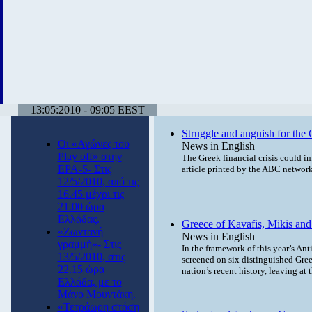
13:05:2010 - 09:05 EEST
Struggle and anguish for the 
Οι «Αγώνες του
News in English
Play off» στην
The Greek financial crisis could in
ΕΡΑ-5- Στις
article printed by the ABC networ
12/5/2010, από τις
16.45 μέχρι τις
21.00 ώρα
Ελλάδας.
Greece of Kavafis, Mikis an
«Ζωντανή
News in English
γραμμή»- Στις
In the framework of this year’s Ant
13/5/2010, στις
screened on six distinguished Gre
22.15 ώρα
nation’s recent history, leaving at
Ελλάδα, με το
Μάνο Μουντάκη.
«Τετράωρη στάση