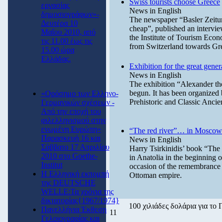
Swiss tourists choose Greece
εργασίας
News in English
δημοσιογράφων»-
The newspaper “Basler Zeitun
Δευτέρα 10
cheap”, published an intervie
Μαΐου 2010, από
the Institute of Tourism Econ
τις 11.00 έως τις
from Switzerland towards Gr
15.00 ώρα
Ελλάδας.
Exhibition for the great gen
News in English
The exhibition “Alexander th
begun. It has been organized
«Ορόσημο των Ελληνο-
Prehistoric and Classic Anci
Γερμανικών σχέσεων -
Από την εποχή του
φιλελληνισμού στην
ενωμένη Ευρώπη»
“The red river”… in Moscow
Παρασκευή 16 και
News in English
Σάββατο 17 Απριλίου
Harry Tsirkinidis’ book “The 
2010 στο Goethe-
in Anatolia in the beginning 
Institut
occasion of the remembrance o
Η Ελληνική εκπομπή
Ottoman empire.
της DEUTSCHE
WELLE:Τα χρόνια της
δικτατορίας{1967/1974}
100 χιλιάδες δολάρια για το
Πανελλήνια Έκθεση
11
Γελοιογραφίας και