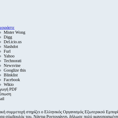
μοιράστε
Mister Wong
Digg
Del.icio.us
Slashdot
Furl
Yahoo
Technorati
Newsvine
Googlize this
Blinklist
Facebook
Wikio
γωγή PDF
ύπωση
ail
ική συμμετοχή στηρίζει ο Ελληνικός Οργανισμός Εξωτερικού Εμπορ
σα σύμβουλός του, Νάντια Ροντογιάννη, δήλωσε πολύ ικανοποιημένη