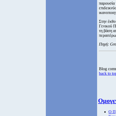
παρουσία 
επιδεικνύ
ικανοποιη
Στην έκθε
Γενικού Π
τη βάση α
περαιτέρω
Πηγή: Gre
Blog com
back to to
Ομογεν
Ο Π