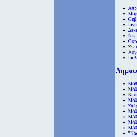
Απρι
Μαρτ
Φεβ
Ιανο
Δεκε
Νοε
Οκτ
Σεπτ
Αυγ
Ιουλ
Δημοφ
Μάθη
Μάθη
Κώσ
Μάθη
Σπύ
Μάθη
Μάθη
Μάθη
Μάθη
"Κά