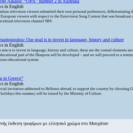
rge Alkaios’ “OPA” number 2 in Australia
s in English
ralian television viewers submitted their own personal preferences, differentiating
 European viewers with respect to the Eurovision Song Contest that was broadcast o
icultural television channel SBS.
antopoulou: Our goal is to invest in language, history and culture
s in English
 aim is to invest in language, history and culture, these are the central elements a
educational part of the Diaspora will be developed – and we will proceed to a restruc
pora educational system.
u in Greece”
s in English
ecial invitation addressed to Hellenes abroad, to support the country by choosing G
r holidays this summer, will be issued by the Ministry of Culture.
θνής έκθεση τροφίμων με ελληνικό χρώμα στο Μανχάταν