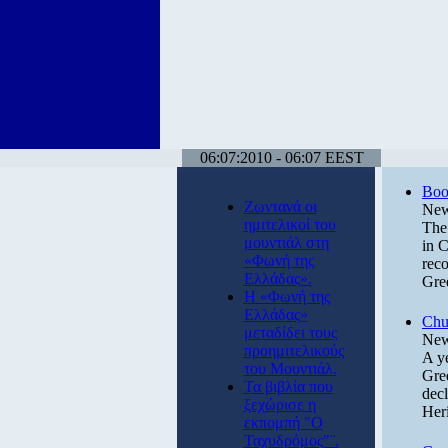
06:07:2010 - 06:07 EEST
Book
Ζωντανά οι
New
ημιτελικοί του
The 
μουντιάλ στη
in C
«Φωνή της
reco
Ελλάδας».
Gre
Η «Φωνή της
Ελλάδας»
Chu
μεταδίδει τους
New
προημιτελικούς
A ye
του Μουντιάλ.
Gre
Τα βιβλία που
dec
ξεχώρισε η
Her
εκπομπή "Ο
Ταχυδρόμος"¨.