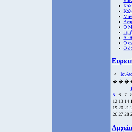
Καιν
Κάλλ
Καλό
Μήνυ
Ανάμ
Ο Μη
Τιμή
Διε
Ο αν
Ο δα
Ευρετ
<
Ιουλι
�
�
�
5
6
7
12
13
14
19
20
21
26
27
28
Αρχεί