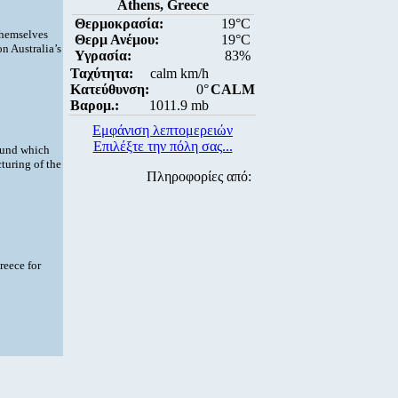
Athens, Greece
Θερμοκρασία:
19°C
 themselves
Θερμ Ανέμου:
19°C
n Australia’s
Υγρασία:
83%
Ταχύτητα:
calm km/h
Κατεύθυνση:
0°
CALM
Βαρομ.:
1011.9 mb
Εμφάνιση λεπτομερειών
Επιλέξτε την πόλη σας...
round which
turing of the
Πληροφορίες από:
reece for