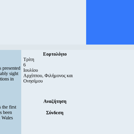
Εορτολόγιο
Τρίτη
6
s presented
Ιουλίου
iably sight
Αρχίππου, Φιλήμονος και
tions in
Ονησίμου
Αναζήτηση
the first
as been
Σύνδεση
h Wales