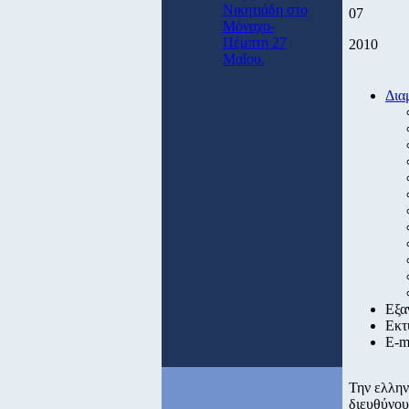
Νικητιάδη στο
07
Μόναχο-
Πέμπτη 27
2010
Μαΐου.
Δια
Εξα
Εκτ
E-m
Την ελλην
διευθύνου