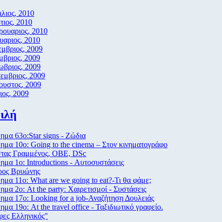
λιος, 2010
ιος, 2010
ρουαριος, 2010
υαριος, 2010
μβριος, 2009
μβριος, 2009
ωβριος, 2009
εμβριος, 2009
ουστος, 2009
ιος, 2009
ιλή
μα 63ο:Star signs - Ζώδια
μα 10ο: Going to the cinema – Στον κινηματογράφο
τας Γραμμένος, ΟΒΕ, DSc
μα 1ο: Introductions - Αυτοσυστάσεις
ρος Βρυώνης
μα 11ο: What are we going to eat?-Τι θα φάμε;
μα 2ο: At the party: Χαιρετισμοί - Συστάσεις
μα 17ο: Looking for a job-Αναζήτηση Δουλειάς
μα 19ο: At the travel office - Ταξιδιωτικό γραφείο.
φες Ελληνικός"