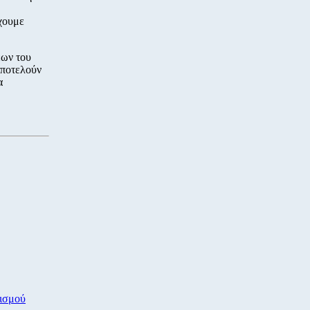
έχουμε
εων του
αποτελούν
α
νισμού