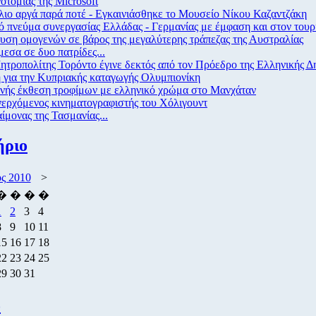
οτομίας της Microsoft
ιο αργά παρά ποτέ - Εγκαινιάσθηκε το Μουσείο Νίκου Καζαντζάκη
 πνεύμα συνεργασίας Ελλάδας - Γερμανίας με έμφαση και στον του
ση ομογενών σε βάρος της μεγαλύτερης τράπεζας της Αυστραλίας
εσα σε δυο πατρίδες...
τροπολίτης Τορόντο έγινε δεκτός από τον Πρόεδρο της Ελληνικής Δ
 για την Κυπριακής καταγωγής Ολυμπιονίκη
θνής έκθεση τροφίμων με ελληνικό χρώμα στο Μανχάταν
ερχόμενος κινηματογραφιστής του Χόλιγουντ
ίμονας της Τασμανίας...
ήριο
ος 2010
>
�
�
�
�
1
2
3
4
8
9
10
11
15
16
17
18
22
23
24
25
29
30
31
ο