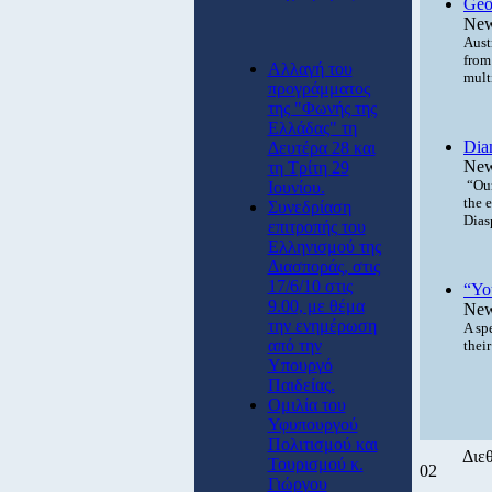
Geo
New
Aust
from
Αλλαγή του
mult
προγράμματος
της "Φωνής της
Ελλάδας" τη
Diam
Δευτέρα 28 και
New
τη Τρίτη 29
“Our
Ιουνίου.
the 
Συνεδρίαση
Dias
επιτροπής του
Ελληνισμού της
Διασποράς, στις
17/6/10 στις
“Yo
9.00, με θέμα
New
την ενημέρωση
A sp
από την
thei
Υπουργό
Παιδείας.
Ομιλία του
Υφυπουργού
Πολιτισμού και
Διε
Τουρισμού κ.
02
Γιώργου