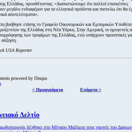
της Ελλάδας, προσθέτοντας: «Διαπιστώνουμε ότι πολλοί επισκέπτες
ουν μεγάλο ενδιαφέρον για τα ελληνικά προϊόντα και πιστεύω ότι θα 
τικά αποτελέσματα».
ση βοήθησε επίσης το Γραφείο Οικονομικών και Εμπορικών Υποθέσ
ροξενείου της Ελλάδας στη Νέα Υόρκη. Στην Αμερική, οι ομογενείς 
πορρόφησης των τροφίμων της Ελλάδας, ενώ υπάρχουν προοπτικές γι
 αύξηση.
ek USA Reporter
ments powered by
Disqus
p
< Προηγούμενο
Επόμενο >
ειακό Δελτίο
ρωθυπουργός δέχθηκε στο Μέγαρο Μαξίμου τους νικητές του Διαγω