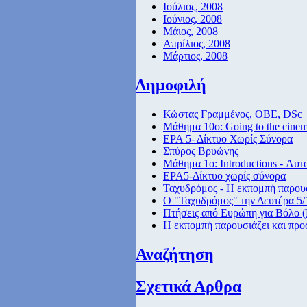
Ιούλιος, 2008
Ιούνιος, 2008
Μάιος, 2008
Απρίλιος, 2008
Μάρτιος, 2008
Δημοφιλή
Κώστας Γραμμένος, ΟΒΕ, DSc
Μάθημα 10ο: Going to the cine
ΕΡΑ 5- Δίκτυο Χωρίς Σύνορα
Σπύρος Βρυώνης
Μάθημα 1ο: Introductions - Αυτ
ΕΡΑ5-Δίκτυο χωρίς σύνορα
Ταχυδρόμος - Η εκπομπή παρουσ
Ο "Ταχυδρόμος" την Δευτέρα 5/1
Πτήσεις από Eυρώπη για Βόλο (
Η εκπομπή παρουσιάζει και προ
Αναζήτηση
Σχετικά Αρθρα