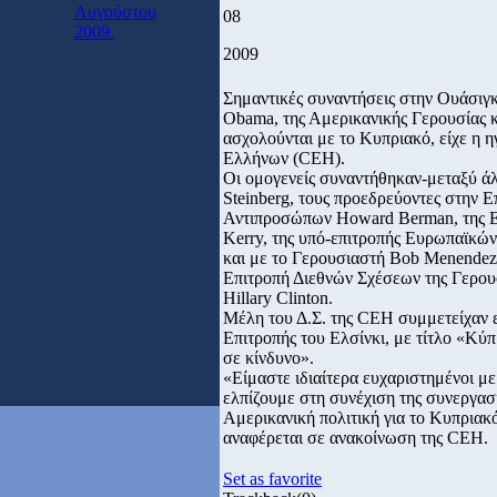
Αυγούστου
08
2009.
2009
Σημαντικές συναντήσεις στην Ουάσιγ
Obama, της Αμερικανικής Γερουσίας 
ασχολούνται με το Κυπριακό, είχε η 
Ελλήνων (CEH).
Οι ομογενείς συναντήθηκαν-μεταξύ ά
Steinberg, τους προεδρεύοντες στην
Αντιπροσώπων Howard Berman, της Ε
Kerry, της υπό-επιτροπής Ευρωπαϊκώ
και με το Γερουσιαστή Bob Menendez
Επιτροπή Διεθνών Σχέσεων της Γερου
Hillary Clinton.
Μέλη του Δ.Σ. της CEH συμμετείχαν 
Επιτροπής του Ελσίνκι, με τίτλο «Κύ
σε κίνδυνο».
«Είμαστε ιδιαίτερα ευχαριστημένοι με
ελπίζουμε στη συνέχιση της συνεργασί
Αμερικανική πολιτική για το Κυπριακό
αναφέρεται σε ανακοίνωση της CEH.
Set as favorite