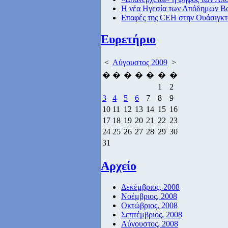
Η νέα Ηγεσία των Απόδημων Β
Επαφές της CEH στην Ουάσιγκτ
Ευρετήριο
<
Αύγουστος 2009
>
�
�
�
�
�
�
�
1
2
3
4
5
6
7
8
9
10
11
12
13
14
15
16
17
18
19
20
21
22
23
24
25
26
27
28
29
30
31
Αρχείο
Δεκέμβριος, 2008
Νοέμβριος, 2008
Οκτώβριος, 2008
Σεπτέμβριος, 2008
Αύγουστος, 2008