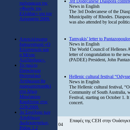
3rd Dodecanese Diaspora confer
πρόγραμμα της
News in English
«Φωνής της
The 3rd Dodecanese of the Diasp
Ελλάδας» για τον
Municipality of Rhodes. Diaspora
Αύγουστο 2009.
was also attended by local politica
Tamvakis’ letter to Pantazopoulo
Αποτελέσματα
News in English
διαγωνισμού «Ο
The World Council of Hellenes A
Ελληνισμός και
letter of congratulation to the n
ο Μέγας
(PADEE) President, John Pantazop
Αλέξανδρος».
Το πρώτο
Παγκόσμιο
Θεσσαλικό
Hellenic cultural festival “Odys
Αντάμωμα θα
News in English
πραγματοποιηθεί
The Hellenic cultural festival, 
στο Δήμο
Community of South Australia, wi
Μουζακίου
Festival, starting on October 1. 
Καρδίτσας στις
concert.
22/8/2009.
3ο Συνέδριο των
Αποδήμων
Επαφές της CEH στην Ουάσιγκ
Δωδεκανησίων,
04
Ρόδος 1,2