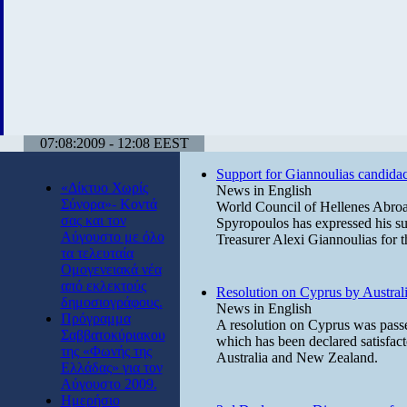
07:08:2009 - 12:08 EEST
Support for Giannoulias candida
«Δίκτυο Χωρίς
News in English
Σύνορα»- Κοντά
World Council of Hellenes Abro
σας και τον
Spyropoulos has expressed his supp
Αύγουστο με όλο
Treasurer Alexi Giannoulias for 
τα τελευταία
Ομογενειακά νέα
από εκλεκτούς
Resolution on Cyprus by Austral
δημοσιογράφους.
News in English
Πρόγραμμα
A resolution on Cyprus was passe
Σαββατοκύριακου
which has been declared satisfac
της «Φωνής της
Australia and New Zealand.
Ελλάδας» για τον
Αύγουστο 2009.
Ημερήσιο