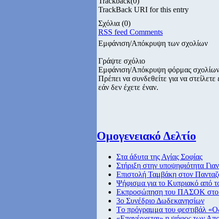
Trackback
(0)
TrackBack URI for this entry
Σχόλια
(0)
RSS feed Comments
Εμφάνιση/Απόκρυψη των σχολίων
Γράψτε σχόλιο
Εμφάνιση/Απόκρυψη φόρμας σχολίω
Πρέπει να συνδεθείτε για να στείλετ
εάν δεν έχετε έναν.
Ομογενειακό Δελτίο
Στα άδυτα της Αγίας Σοφίας
Στήριξη στην υποψηφιότητα Για
Επιστολή Ταμβάκη στον Παντα
Ψήφισμα για το Κυπριακό από τ
Εκπροσώπηση του ΠΑΣΟΚ στο σ
3ο Συνέδριο Δωδεκανησίων
Tο πρόγραμμα του φεστιβάλ «Ο
«Επανέρχεται» η ψήφος των Απ