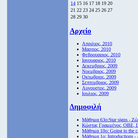
14
15
16
17
18
19
20
21
22
23
24
25
26
27
28
29
30
Αρχείο
Απριλιος, 2010
Μαρτιος, 2010
Φεβρουαριος, 2010
Ιανουαριος, 2010
Δεκεμβριος, 2009
Νοεμβριος, 2009
Οκτωβριος, 2009
Σεπτεμβριος, 2009
Αυγουστος, 2009
Ιουλιος, 2009
Δημοφιλή
Μάθημα 63ο:Star signs - Ζώ
Κώστας Γραμμένος, ΟΒΕ, 
Μάθημα 10ο: Going to the 
Μάθημα 1ο: Introductions -