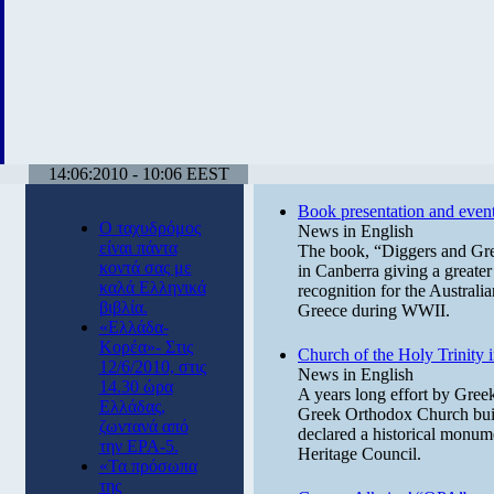
14:06:2010 - 10:06 EEST
Book presentation and events
Ο ταχυδρόμος
News in English
είναι πάντα
The book, “Diggers and Gree
κοντά σας με
in Canberra giving a greater 
καλά Ελληνικά
recognition for the Australia
βιβλία.
Greece during WWII.
«Ελλάδα-
Κορέα»- Στις
Church of the Holy Trinity 
12/6/2010, στις
News in English
14.30 ώρα
A years long effort by Greek-
Ελλάδας,
Greek Orthodox Church built
ζωντανά από
declared a historical monu
την ΕΡΑ-5.
Heritage Council.
«Τα πρόσωπα
της