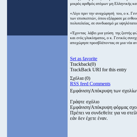
μικρός αριθμός ατόμων μη Ελληνικής κα
«Λίγο πριν την αναχώρησή του, ο κ. Γεν
των επισκεπτών, όπου εξέφρασε με ενθουσ
πολυτελείας, σε συνδυασμό με υψηλότατο 
«Έχοντας λάβει μια γεύση της ζεστής φ
και ενός γλυκίσματος, ο κ. Γενικός συνε
αποχώρησε προσβλέποντας σε μια νέα αν
Set as favorite
Trackback
(0)
TrackBack URI for this entry
Σχόλια
(0)
RSS feed Comments
Εμφάνιση/Απόκρυψη των σχολίω
Γράψτε σχόλιο
Εμφάνιση/Απόκρυψη φόρμας σχο
Πρέπει να συνδεθείτε για να στε
εάν δεν έχετε έναν.