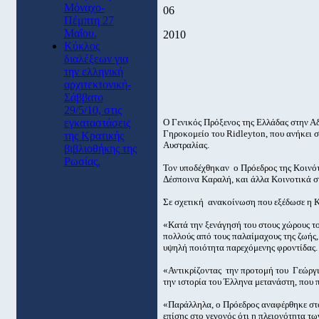
Μόναχο-
06
Πέμπτη 27
Μαΐου.
2010
Κύκλος
διαλέξεων για
την ελληνική
αρχιτεκτονική-
Σάββατο
29/5/10, στις
εγκαταστάσεις
Ο Γενικός Πρόξενος της Ελλάδας στην Α
Γηροκομείο του Ridleyton, που ανήκει 
της Κρατικής
Αυστραλίας.
βιβλιοθήκης της
Ρωσίας.
Τον υποδέχθηκαν ο Πρόεδρος της Κοινότ
Δέσποινα Καραλή, και άλλα Κοινοτικά σ
Σε σχετική ανακοίνωση που εξέδωσε η 
«Κατά την ξενάγησή του στους χώρους του
πολλούς από τους παλαίμαχους της ζωής,
υψηλή ποιότητα παρεχόμενης φροντίδας.
«Αντικρίζοντας την προτομή του Γεώργι
την ιστορία του Έλληνα μετανάστη, που
«Παράλληλα, ο Πρόεδρος αναφέρθηκε στο
επίσης στο γεγονός ότι η πλειονότητα τ