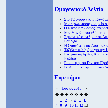
Ομογενειακό Δελτίο
Στο Γιόενσου της Φινλανδί
Μια πρωτοπόρος εταιρεία στ
Ο Νίκος Καββαδίας "ταξιδεύ
Μια Μανιάτισσα γλύπτρια "
Σημαντικό συνέδριο του Δι
Γεωργία
Η Ομογένεια της Αυστραλία
Ταξιδιωτικά άρθρα για την
Κινητοποίηση στις Κυπριακέ
Ιουλίου
Επίσκεψη του Γενικού Προξ
Βιβλίο με ιστορία μετανασ
Ευρετήριο
<
Ιουνιος 2010
>
�
�
�
�
�
�
�
1
2
3
4
5
6
7
8
9
10
11
12
13