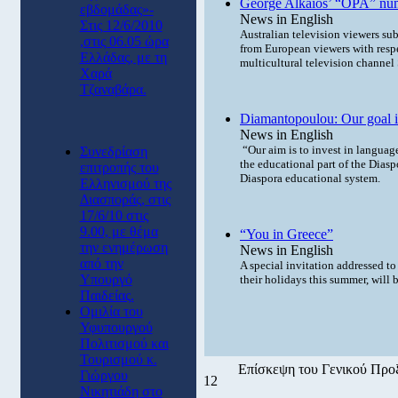
George Alkaios’ “OPA” numb
εβδομάδας»-
News in English
Στις 12/6/2010
Australian television viewers sub
,στις 06.05 ώρα
from European viewers with respe
Ελλάδας, με τη
multicultural television channe
Χαρά
Τζαναβάρα.
Diamantopoulou: Our goal is 
News in English
“Our aim is to invest in language
Συνεδρίαση
the educational part of the Diasp
επιτροπής του
Diaspora educational system.
Ελληνισμού της
Διασποράς, στις
17/6/10 στις
9.00, με θέμα
“You in Greece”
την ενημέρωση
News in English
από την
A special invitation addressed t
Υπουργό
their holidays this summer, will 
Παιδείας.
Ομιλία του
Υφυπουργού
Πολιτισμού και
Τουρισμού κ.
Επίσκεψη του Γενικού Προ
Γιώργου
12
Νικητιάδη στο