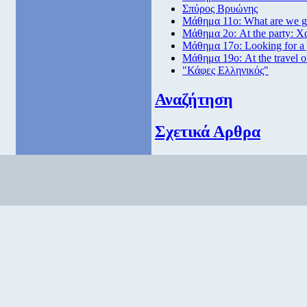
Σπύρος Βρυώνης
Μάθημα 11ο: What are we go
Μάθημα 2ο: At the party: Χ
Μάθημα 17ο: Looking for a
Μάθημα 19ο: At the travel o
"Κάφες Ελληνικός"
Αναζήτηση
Σχετικά Αρθρα