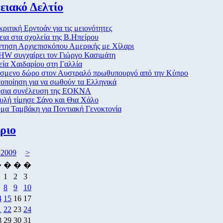
ειακό Δελτίο
ριτική Ερντοάν για τις μειονότητες
ια στα σχολεία της Β.Ηπείρου
ντηση Αρχιεπισκόπου Αμερικής με Χίλαρι
HW συγχαίρει τον Γιώργο Κασιμάτη
ία Χαιδαρίου στη Γαλλία
σμενο δώρο στον Αυστραλό πρωθυπουργό από την Κύπρο
οποίηση για να σωθούν τα Ελληνικά
ήσια συνέλευση της ΕΟΚΝΑ
υλή τίμησε Σάνο και Θια Χάλο
μα Ταμβάκη για Ποντιακή Γενοκτονία
ριο
 2009
>
�
�
�
�
1
2
3
8
9
10
4
15
16
17
1
22
23
24
8
29
30
31