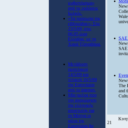
Mobil
μυθιστόρημα»
News
από τις εκδόσεις
Colle
Ιωλκός.
Wales
«Τα πρόσωπα της
unive
εβδομάδας»- Στις
23/5/09, στις
06.05 ώρα
SAE 
Ελλάδας, με τη
News
Χαρά Τζαναβάρα.
SAE P
invit
Μετάδοση
ημιτελικού
14/5/09 και
Event
τελικού 16/5/09
News
της Eurovision
The P
από το internet.
and t
Μία ημέρα πριν
Cultu
την αναχώρηση
της ελληνικής
αποστολής για
τη Μόσχα οι
Κινη
φίλοι της
21
Eurovision θα