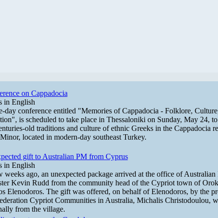
erence on Cappadocia
 in English
-day conference entitled "Memories of Cappadocia - Folklore, Culture
tion", is scheduled to take place in Thessaloniki on Sunday, May 24, t
enturies-old traditions and culture of ethnic Greeks in the Cappadocia r
Minor, located in modern-day southeast Turkey.
pected gift to Australian PM from Cyprus
 in English
 weeks ago, an unexpected package arrived at the office of Australian
ter Kevin Rudd from the community head of the Cypriot town of Orokl
s Elenodoros. The gift was offered, on behalf of Elenodoros, by the pr
ederation Cypriot Communities in Australia, Michalis Christodoulou, w
nally from the village.