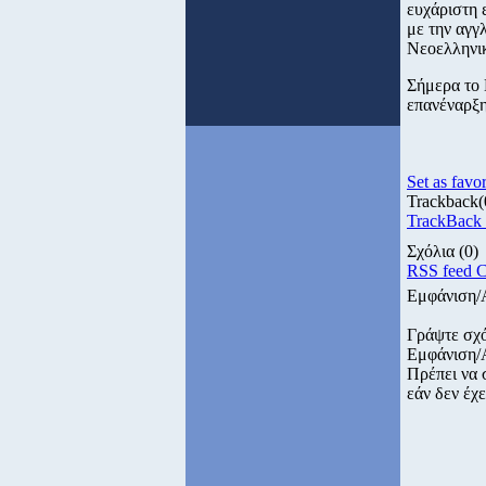
ευχάριστη 
με την αγγ
Νεοελληνι
Σήμερα το 
επανέναρξη
Set as favor
Trackback
(
TrackBack U
Σχόλια
(0)
RSS feed 
Εμφάνιση/
Γράψτε σχ
Εμφάνιση/
Πρέπει να 
εάν δεν έχε