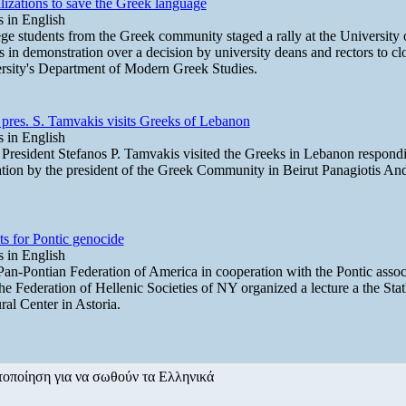
izations to save the Greek language
 in English
ge students from the Greek community staged a rally at the University 
 in demonstration over a decision by university deans and rectors to cl
rsity's Department of Modern Greek Studies.
pres. S. Tamvakis visits Greeks of Lebanon
 in English
resident Stefanos P. Tamvakis visited the Greeks in Lebanon respondi
ation by the president of the Greek Community in Beirut Panagiotis Andr
s for Pontic genocide
 in English
an-Pontian Federation of America in cooperation with the Pontic assoc
he Federation of Hellenic Societies of NY organized a lecture a the Sta
ral Center in Astoria.
τοποίηση για να σωθούν τα Ελληνικά