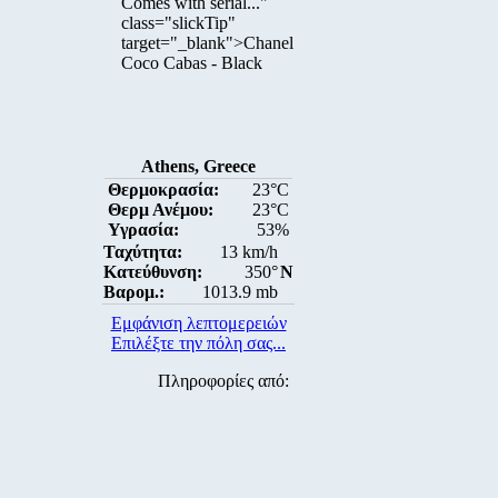
Comes with serial..."
class="slickTip"
target="_blank">Chanel
Coco Cabas - Black
Athens, Greece
Θερμοκρασία:
23°C
Θερμ Ανέμου:
23°C
Υγρασία:
53%
Ταχύτητα:
13 km/h
Κατεύθυνση:
350°
N
Βαρομ.:
1013.9 mb
Εμφάνιση λεπτομερειών
Επιλέξτε την πόλη σας...
Πληροφορίες από: