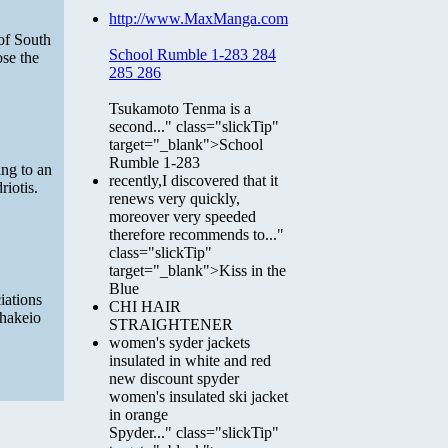
http://www.MaxManga.com
of South
School Rumble 1-283 284
ose the
285 286
Tsukamoto Tenma is a
second..." class="slickTip"
target="_blank">School
Rumble 1-283
ng to an
recently,I discovered that it
iotis.
renews very quickly,
moreover very speeded
therefore recommends to..."
class="slickTip"
target="_blank">Kiss in the
Blue
iations
CHI HAIR
thakeio
STRAIGHTENER
women's syder jackets
insulated in white and red
new discount spyder
women's insulated ski jacket
in orange
Spyder..." class="slickTip"