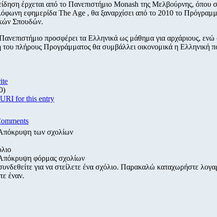
είδηση έρχεται από το Πανεπιστήμιο Monash της Μελβούρνης, όπου
λόφωνη εφημερίδα The Age , θα ξαναρχίσει από το 2010 το Πρόγραμ
κών Σπουδών.
Πανεπιστήμιο προσφέρει τα Ελληνικά ως μάθημα για αρχάριους, ενώ
 του πλήρους Προγράμματος θα συμβάλλει οικονομικά η Ελληνική πο
ite
0)
RI for this entry
Comments
Απόκρυψη των σχολίων
όλιο
Απόκρυψη φόρμας σχολίων
συνδεθείτε για να στείλετε ένα σχόλιο. Παρακαλώ καταχωρήστε λογ
τε έναν.