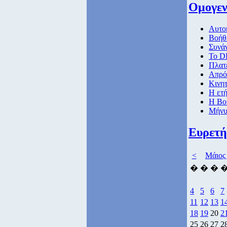
Ομογεν
Αυτοκ
Βοήθε
Συνά
Το D
Πλατε
Απρό
Κινητ
Η ετ
Η Βο
Μήνυ
Ευρετή
<
Μάιος
�
�
�
4
5
6
7
11
12
13
1
18
19
20
2
25
26
27
2