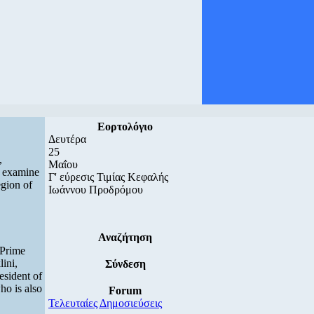
Εορτολόγιο
Δευτέρα
25
,
Μαΐου
o examine
Γ' εύρεσις Τιμίας Κεφαλής
egion of
Ιωάννου Προδρόμου
Αναζήτηση
 Prime
ini,
Σύνδεση
esident of
ho is also
Forum
Τελευταίες Δημοσιεύσεις