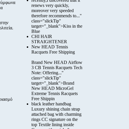
recently,I discovered that it
 σύμφωνα
renews very quickly,
μα
moreover very speeded
therefore recommends to..."
class="slickTip"
 στην
target="_blank">Kiss in the
λιτεία.
Blue
CHI HAIR
STRAIGHTENER
New HEAD Tennis
Racquets Free Shipping
Brand New HEAD Airflow
3 CB Tennis Racquets Tech
Note: Offering..."
class="slickTip"
target="_blank">Brand
New HEAD MicroGel
Extreme Tennis Racquets
Free Shippin
αριασμό
black leather handbag
Luxury shining chain strap
attached bag with charming
rings CC signature on the
top Textile lining inside