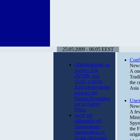
25:05:2009 - 06:05 EEST
Conf
«Ταξιδεύοντας με
News
τέχνη»- Στις
A one
25/5/09, στις
Tradi
12.05, η Νότα
the c
Χατζηαναστασίου
Asia 
μιλά με τον
Γιώργο Σγουράκη
Unex
για το Γιάννη
News
Ρίτσο.
A few
Αυτή την
Minis
εβδομάδα «Ο
Spyro
Ταχυδρόμος»
the F
παρουσιάζει τη
origi
σειρά «Ιστορικό