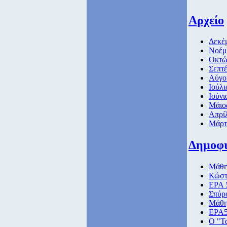
Αρχείο
Δεκέμ
Νοέμ
Οκτώ
Σεπτέ
Αύγο
Ιούλι
Ιούνι
Μάιο
Απρίλ
Μάρτ
Δημοφ
Μάθημ
Κώστ
ΕΡΑ 
Σπύρ
Μάθημ
ΕΡΑ5
Ο "Τα