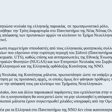
τητιώσα νεολαία της ελληνικής παροικίας σε πρωταγωνιστικό ρόλο,
ιήθηκε την Τρίτη διαμαρτυρία στο Πανεπιστήμιο της Νέας Νότιας Ου
ης απόφασης των πρυτανικών αρχών να κλείσουν το Τμήμα Νεοελλην
εκεί.
ωση συμμετείχαν σπουδαστές από τους ελληνικούς φοιτητικούς συλλ
ίων που εδρεύουν στην ευρύτερη περιοχή του Σύδνεϋ (Πανεπιστήμι
cquarie, UTS), καθώς επίσης και αντιπροσωπείες της Εθνικής Ένωση
τραλών Φοιτητών (NUGAS) και των Επιτροπών Νεολαίας του Συμβο
λληνισμού και της Ελληνικής ορθόδοξης Κοινότητας της ΝΝΟ.
 Νεολαίας της Κοινότητας μάλιστα, πρωτοστάτησε ώστε να υπάρξει μ
ντηση με τις πρυτανικές αρχές, οι οποίες όμως δεν φάνηκαν πρόθυμες 
ν την απόφασή τους για κλείσιμο του Τμήματος Νεοελληνικών.
ολαίοι, όσο και άλλοι παροικιακοί παράγοντες που εμπλέκονται στην 
ν ότι η κινητοποίηση θα συνεχιστεί ώστε να μην υλοποιηθεί η απόφαση
σκοπού μάλιστα έχουν συγκεντρωθεί χιλιάδες υπογραφές από την Ομο
νέα για τα Ελληνικά στο Πανεπιστήμιο της ΝΝΟ δεν είναι ικανοποιητι