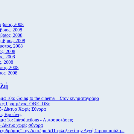
βριος, 2008
βριος, 2008
βριος, 2008
μβριος, 2008
υστος, 2008
ος, 2008
ος, 2008
ς, 2008
ιος, 2008
ιος, 2008
ιλή
α 10ο: Going to the cinema – Στον κινηματογράφο
ας Γραμμένος, ΟΒΕ, DSc
5- Δίκτυο Χωρίς Σύνορα
ος Βρυώνης
α 1ο: Introductions - Αυτοσυστάσεις
-Δίκτυο χωρίς σύνορα
χυδρόμος" την Δευτέρα 5/11 φιλοξενεί την Αγνή Στρουμπούλη...