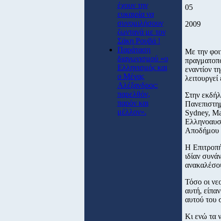
έχουν την
05
ευκαιρία να
συνομιλήσουν
2009
ζωντανά με τον
Σάκη Ρουβά !
Παράταση
Με την φοι
διαγωνισμού «ο
πραγματοπο
Ελληνισμός και
εναντίον τ
ο Μέγας
λειτουργεί 
Αλέξανδρος:
παρελθόν,
Στην εκδήλ
παρόν και
Πανεπιστημ
μέλλον».
Sydney, Ma
Ελληνοαυσ
Αποδήμου Ε
Η Επιτροπή
ιδίαν συνά
ανακαλέσου
Τόσο οι νε
αυτή, είπα
αυτού του 
Κι ενώ τα 