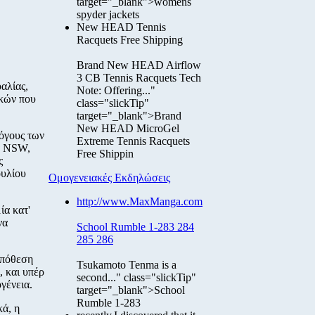
target="_blank">womens
spyder jackets
New HEAD Tennis
Racquets Free Shipping
Brand New HEAD Airflow
3 CB Tennis Racquets Tech
αλίας,
Note: Offering..."
ικών που
class="slickTip"
target="_blank">Brand
New HEAD MicroGel
όγους των
Extreme Tennis Racquets
α NSW,
Free Shippin
ς
υλίου
Ομογενειακές Εκδηλώσεις
http://www.MaxManga.com
ία κατ'
να
School Rumble 1-283 284
285 286
υπόθεση
Tsukamoto Tenma is a
, και υπέρ
second..." class="slickTip"
γένεια.
target="_blank">School
Rumble 1-283
κά, η