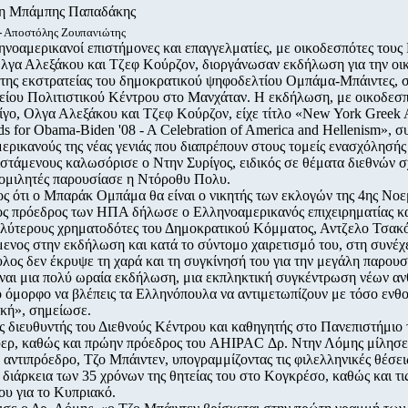
/η Μπάμπης Παπαδάκης
-
Αποστόλης Ζουπανιώτης
νοαμερικανοί επιστήμονες και επαγγελματίες, με οικοδεσπότες τους
Ολγα Αλεξάκου και Τζεφ Κούρζον, διοργάνωσαν εκδήλωση για την οι
 της εκστρατείας του δημοκρατικού ψηφοδελτίου Ομπάμα-Μπάιντες, 
είου Πολιτιστικού Κέντρου στο Μανχάταν. Η εκδήλωση, με οικοδεσπ
ίγο, Ολγα Αλεξάκου και Τζεφ Κούρζον, είχε τίτλο «New York Greek 
ds for Obama-Biden '08 - A Celebration of America and Hellenism», 
ρικανούς της νέας γενιάς που διαπρέπουν στους τομείς ενασχόλησής 
ιστάμενους καλωσόρισε ο Ντην Συρίγος, ειδικός σε θέματα διεθνών 
 ομιλητές παρουσίασε η Ντόροθυ Πολυ.
ς ότι ο Μπαράκ Ομπάμα θα είναι ο νικητής των εκλογών της 4ης Νοε
ος πρόεδρος των ΗΠΑ δήλωσε ο Ελληνοαμερικανός επιχειρηματίας κα
αλύτερους χρηματοδότες του Δημοκρατικού Κόμματος, Αντζελο Τσακ
νος στην εκδήλωση και κατά το σύντομο χαιρετισμό του, στη συνέχει
ος δεν έκρυψε τη χαρά και τη συγκίνησή του για την μεγάλη παρουσ
ίναι μια πολύ ωραία εκδήλωση, μια εκπληκτική συγκέντρωση νέων α
ο όμορφο να βλέπεις τα Ελληνόπουλα να αντιμετωπίζουν με τόσο ενθ
ική», σημείωσε.
ς διευθυντής του Διεθνούς Κέντρου και καθηγητής στο Πανεπιστήμιο 
ερ, καθώς και πρώην πρόεδρος του AHIPAC Δρ. Ντην Λόμης μίλησε 
αντιπρόεδρο, Τζο Μπάιντεν, υπογραμμίζοντας τις φιλελληνικές θέσεις
 διάρκεια των 35 χρόνων της θητείας του στο Κογκρέσο, καθώς και τι
ου για το Κυπριακό.