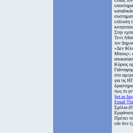
Οπως τόν
υποστηρι
καταδικάσ
συστηματι
επίλυση τ
κινητοπο
Στην εμπ
Τεντ Αθαν
τον Δημο
«Δεν θέλο
Μπους», 
αποκαταστ
Κύριος ομ
Γιάνναρη
στο αμερι
για τις Η
δραστηρι
πως το γε
Set as fav
Email Thi
Σχόλια
(0
Εμφάνιση
Πρέπει ν
εάν δεν έ