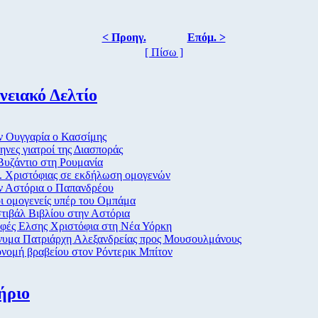
< Προηγ.
Επόμ. >
[ Πίσω ]
νειακό Δελτίο
ν Ουγγαρία ο Κασσίμης
ηνες γιατροί της Διασποράς
Βυζάντιο στη Ρουμανία
. Χριστόφιας σε εκδήλωση ομογενών
ν Αστόρια ο Παπανδρέου
ι ομογενείς υπέρ του Ομπάμα
τιβάλ Βιβλίου στην Αστόρια
φές Ελσης Χριστόφια στη Νέα Υόρκη
υμα Πατριάρχη Αλεξανδρείας προς Μουσουλμάνους
νομή βραβείου στον Ρόντερικ Μπίτον
ήριο