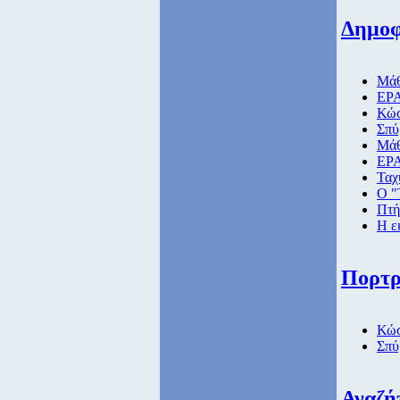
Δημοφ
Μάθ
ΕΡΑ
Κώσ
Σπύ
Μάθ
ΕΡΑ
Ταχ
Ο "
Πτή
Η ε
Πορτρ
Κώσ
Σπύ
Αναζή