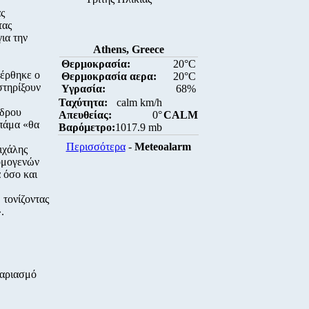
ς
τας
ια την
Athens, Greece
Θερμοκρασία:
20°C
φέρθηκε ο
Θερμοκρασία αερα:
20°C
στηρίξουν
Υγρασία:
68%
Ταχύτητα:
calm km/h
έδρου
Απευθείας:
0°
CALM
μπάμα «θα
Βαρόμετρο:
1017.9 mb
Περισσότερα
-
Meteoalarm
ιχάλης
 ομογενών
 όσο και
 τονίζοντας
.
γαριασμό