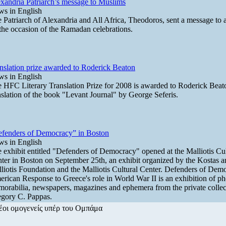
xandria Patriarch’s message to Muslims
s in English
 Patriarch of Alexandria and All Africa, Theodoros, sent a message to 
the occasion of the Ramadan celebrations.
nslation prize awarded to Roderick Beaton
s in English
 HFC Literary Translation Prize for 2008 is awarded to Roderick Beato
nslation of the book "Levant Journal" by George Seferis.
fenders of Democracy” in Boston
s in English
 exhibit entitled "Defenders of Democracy" opened at the Malliotis Cul
ter in Boston on September 25th, an exhibit organized by the Kostas 
liotis Foundation and the Malliotis Cultural Center. Defenders of Dem
rican Response to Greece's role in World War II is an exhibition of p
orabilia, newspapers, magazines and ephemera from the private collec
gory C. Pappas.
έοι ομογενείς υπέρ του Ομπάμα