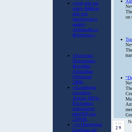
Ale
«Από πού και
New
γιατί»-Μάθετε
The
από πού
on 
προέρχεται η
φράση
«Οψόμεθα ες
Φιλίππους».
Tra
New
The
tra
«Ελληνικό
Πολιτιστικό
Φεστιβάλ
Αδαλαΐδας
Οδύσσεια
“De
2008»
New
«Ζωγράφειο
The
γυμνάσιο-
Cen
Λύκειο 1893»-
Mal
Επετειακές
Ame
εκδηλώσεις
mem
από19/9 έως
Gre
23/9/08.
N
Sep
«7o Παγκόσμιο
29
Συνέδριο για