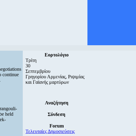
Εορτολόγιο
Τρίτη
30
negotiations
Σεπτεμβρίου
o continue
Γρηγορίου Αρμενίας, Ριψιμίας
.
και Γαϊανής μαρτύρων
Αναζήτηση
rangouli-
 be held
Σύνδεση
ek-
Forum
Τελευταίες Δημοσιεύσεις