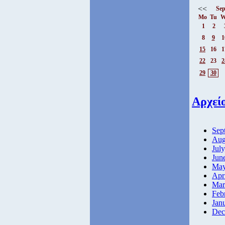
<<
Sep
Mo
Tu
W
1
2
8
9
1
15
16
1
22
23
2
29
30
Αρχεί
Sep
Aug
July
Jun
May
Apr
Mar
Feb
Jan
Dec