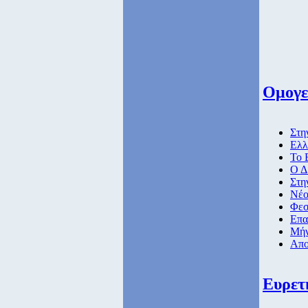
Ομογε
Στη
Ελλ
Το 
Ο Δ
Στη
Nέο
Φεσ
Επα
Μήν
Απο
Ευρετ