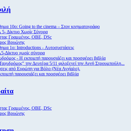
ιλή
ημα 10ο: Going to the cinema – Στον κινηματογράφο
 5- Δίκτυο Χωρίς Σύνορα
τας Γραμμένος, ΟΒΕ, DSc
ρος Βρυώνης
ημα 1ο: Introductions - Αυτοσυστάσεις
5-Δίκτυο χωρίς σύνορα
υδρόμος - Η εκπομπή παρουσιάζει και προσφέρει βιβλία
Ταχυδρόμος" την Δευτέρα 5/11 φιλοξενεί την Αγνή Στρουμπούλη...
σεις από Eυρώπη για Βόλο (Νέα Αγχίαλο).
κπομπή παρουσιάζει και προσφέρει βιβλία
αίτα
τας Γραμμένος, ΟΒΕ, DSc
ρος Βρυώνης
τηση