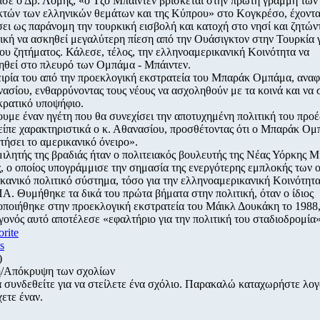
ισε ο Δρ. Λόμης, «ο Τζο Μπάιντεν βρίσκεται στην πρώτη γραμμή των
κτών των ελληνικών θεμάτων και της Κύπρου» στο Κογκρέσο, έχοντα
ει ως παράνομη την τουρκική εισβολή και κατοχή στο νησί και ζητών
κή να ασκηθεί μεγαλύτερη πίεση από την Ουάσιγκτον στην Τουρκία γ
ου ζητήματος. Κάλεσε, τέλος, την ελληνοαμερικανική Κοινότητα να
ιηθεί στο πλευρό των Ομπάμα - Μπάιντεν.
ειρία του από την προεκλογική εκστρατεία του Μπαράκ Ομπάμα, ανα
ασίου, ενθαρρύνοντας τους νέους να ασχοληθούν με τα κοινά και να 
κρατικό υποψήφιο.
υμε έναν ηγέτη που θα συνεχίσει την αποτυχημένη πολιτική του προ
είπε χαρακτηριστικά ο κ. Αθανασίου, προσθέτοντας ότι ο Μπαράκ Ο
ήσει το αμερικανικό όνειρο».
ιλητής της βραδιάς ήταν ο πολιτειακός βουλευτής της Νέας Υόρκης Μ
ς, ο οποίος υπογράμμισε την σημασία της ενεργότερης εμπλοκής των
κανικό πολιτικό σύστημα, τόσο για την ελληνοαμερικανική Κοινότητα
ΠΑ. Θυμήθηκε τα δικά του πρώτα βήματα στην πολιτική, όταν ο ίδιος
οποιήθηκε στην προεκλογική εκστρατεία του Μάικλ Δουκάκη το 1988,
γονός αυτό αποτέλεσε «εφαλτήριο για την πολιτική του σταδιοδρομία»
orite
s
)
/Απόκρυψη των σχολίων
α συνδεθείτε για να στείλετε ένα σχόλιο. Παρακαλώ καταχωρήστε λο
χετε έναν.