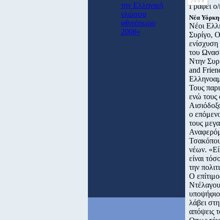
2008
την Ελληνική
Γράφει ο
γλώσσα
Νέα Υόρκη
φθινόπωρο
Νέοι Ελλη
2008»
Συρίγο, 
ενίσχυση
του Ωνασ
Ντην Συρ
and Frien
Ελληνοαμε
Τους παρ
ενώ τους
Αισιόδοξο
ο επόμεν
τους μεγ
Αναφερόμε
Τσακόπουλ
νέων. «Ε
είναι τόσ
την πολιτ
Ο επίτιμο
Ντέλαγου
υποψήφιο 
λάβει στη
απόψεις τ