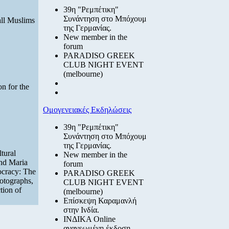
39η "Ρεμπέτικη"
Συνάντηση στο Μπόχουμ
all Muslims
της Γερμανίας.
New member in the
forum
PARADISO GREEK
CLUB NIGHT EVENT
(melbourne)
n for the
Ομογενειακές Εκδηλώσεις
39η "Ρεμπέτικη"
Συνάντηση στο Μπόχουμ
της Γερμανίας.
tural
New member in the
and Maria
forum
ocracy: The
PARADISO GREEK
hotographs,
CLUB NIGHT EVENT
tion of
(melbourne)
Επίσκεψη Καραμανλή
στην Ινδία.
ΙΝΔΙΚΑ Online
ανανεωμένη έκδοση.