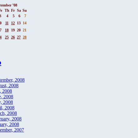
tember ’08
e
Th
Fr
Sa
Su
3
4
5
6
7
0
11
12
13
14
7
18
19
20
21
4
25
26
27
28
ο
tember, 2008
ust, 2008
, 2008
e, 2008
, 2008
il, 2008
ch, 2008
ruary, 2008
uary, 2008
ember, 2007