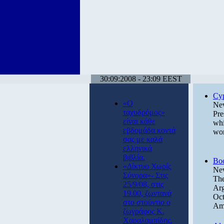
30:09:2008 - 23:09 EEST
Cyp
«Ο
New
ταχυδρόμος»
Pre
είναι κάθε
whi
εβδομάδα κοντά
wor
σας με καλά
ελληνικά
βιβλία.
Boo
«Δίκτυο Χωρίς
New
Σύνορα»- Στις
The
25/9/08, στις
Arg
19.00, ζωντανά
Oct
στο στούντιο ο
Ame
ζωγράφος Κ.
Χαραλαμπίδης.