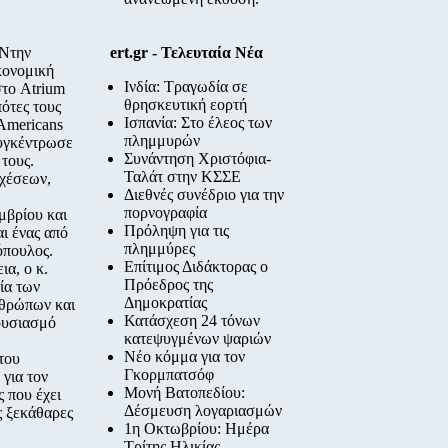
 Ντην
ert.gr - Τελευταία Νέα
κονομική
Ινδία: Τραγωδία σε
στο Atrium
θρησκευτική εορτή
ότες τους
Ισπανία: Στο έλεος των
Americans
πλημμυρών
συγκέντρωσε
Συνάντηση Χριστόφια-
τους.
Ταλάτ στην ΚΣΣΕ
σχέσεων,
Διεθνές συνέδριο για την
πορνογραφία
μβρίου και
Πρόληψη για τις
ι ένας από
πλημμύρες
όπουλος.
Επίτιμος Διδάκτορας ο
α, ο κ.
Πρόεδρος της
ία των
Δημοκρατίας
νθρώπων και
Κατάσχεση 24 τόνων
ουσιασμό
κατεψυγμένων ψαριών
Νέο κόμμα για τον
του
Γκορμπατσόφ
για τον
Μονή Βατοπεδίου:
 που έχει
Δέσμευση λογαριασμών
ς ξεκάθαρες
1η Οκτωβρίου: Ημέρα
Τρίτης Ηλικίας