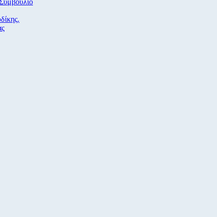
 Συμβούλιο
δίκης.
ας