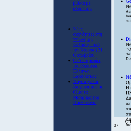
Ge
βιβλία με
Ne
κλήρωση.
Aus
fro
mul
Νέες
συχνότητες στη
Di
"Φωνή της
Ne
Ελλάδας" από
“Ou
την Κυριακή 31
the
Οκτωβρίου.
Dia
Οι Υποτροφίες
της Ενώσεως
Ελλήνων
Εφοπλιστών.
Νέ
Λογοτεχνικός
Ομ
Διαγωνισμός με
Η 
θέμα τα
Ηλ
Μαρμάρα του
Δι
Παρθενώνα.
υπ
στ
στ
Δι
Ο 
δι
07