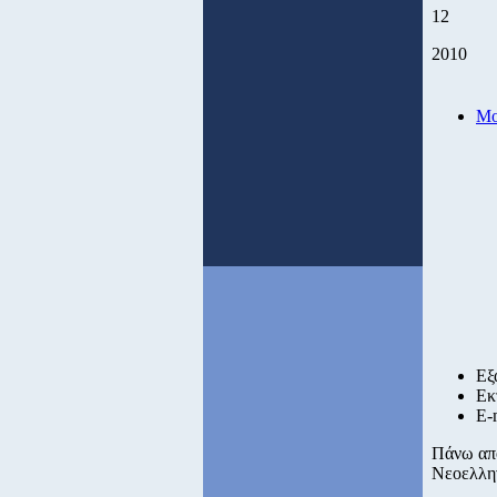
12
2010
Μο
Εξ
Εκ
E-
Πάνω από
Νεοελλην