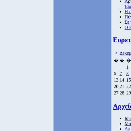
Αρκ
Έρ
Η ε
Πέν
Σε 
Ο Ε
Ευρετ
<
Δεκεμ
�
�
�
1
6
7
8
13
14
15
20
21
22
27
28
29
Αρχεί
Ιου
Μαι
Απρ