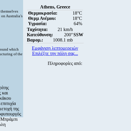
Athens, Greece
g themselves
Θερμοκρασία:
18°C
 on Australia’s
Θερμ Ανέμου:
18°C
Υγρασία:
64%
Ταχύτητα:
21 km/h
Κατεύθυνση:
200°
SSW
Βαρομ.:
1008.1 mb
Εμφάνιση λεπτομερειών
around which
Επιλέξτε την πόλη σας...
ucturing of the
Πληροφορίες από:
ρίτης
 και
ικάκου
επιτυχία
μετοχή της
 υφυπουργός
ν Μπράμπι
ώλη