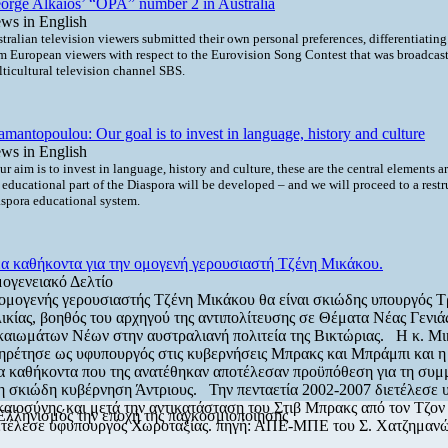
orge Alkaios’ “OPA” number 2 in Australia
ws in English
tralian television viewers submitted their own personal preferences, differentiatin
m European viewers with respect to the Eurovision Song Contest that was broadcast
ticultural television channel SBS.
amantopoulou: Our goal is to invest in language, history and culture
ws in English
r aim is to invest in language, history and culture, these are the central elements 
 educational part of the Diaspora will be developed – and we will proceed to a restr
spora educational system.
α καθήκοντα για την ομογενή γερουσιαστή Τζένη Μικάκου.
ογενειακό Δελτίο
ομογενής γερουσιαστής Τζένη Μικάκου θα είναι σκιώδης υπουργός Τ
ικίας, βοηθός του αρχηγού της αντιπολίτευσης σε Θέματα Νέας Γενιάς
καιωμάτων Νέων στην αυστραλιανή πολιτεία της Βικτώριας. Η κ. Μ
ηρέτησε ως υφυπουργός στις κυβερνήσεις Μπρακς και Μπράμπι και η 
α καθήκοντα που της ανατέθηκαν αποτέλεσαν προϋπόθεση για τη συμ
η σκιώδη κυβέρνηση Άντριους. Την πενταετία 2002-2007 διετέλεσε
καιοσύνης και μετά την αντικατάσταση του Στιβ Μπρακς από τον Τζο
Ελληνισμός την εποχή της παγκοσμιοποίησης
ετέλεσε υφυπουργός Χωροταξίας. πηγή: ΑΠΕ-ΜΠΕ του Σ. Χατζημαν