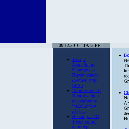
09:12:2010 - 19:12 EET
Bo
Τρίτη 7
Ne
Δεκεμβρίου:
Th
Κοπεγχάγη -
in
Παναθηναϊκός
rec
ζωντανά στην
Gr
ΕΡΑ5
Αντιδάνεια.Ο Γ.
Ch
Παπαζαχαρίου
Ne
περιγράφει τα
A 
"ταξίδια"των
Gr
λέξεων
de
Η εκπομπή "Ο
He
Ταχυδρόμος"
προσφέρει