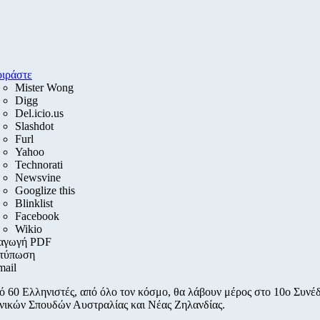
ιράστε
Mister Wong
Digg
Del.icio.us
Slashdot
Furl
Yahoo
Technorati
Newsvine
Googlize this
Blinklist
Facebook
Wikio
αγωγή PDF
τύπωση
mail
 60 Ελληνιστές, από όλο τον κόσμο, θα λάβουν μέρος στο 10ο Συνέ
ικών Σπουδών Αυστραλίας και Νέας Ζηλανδίας.