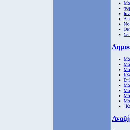
Μαρ
Φε
Ιαν
Δεκ
Νοε
Οκ
Σεπ
Δημο
Μάθ
Μάθ
Μάθ
Κώ
Σπ
Μάθ
Μάθ
Μάθ
Μάθ
"Κ
Αναζ