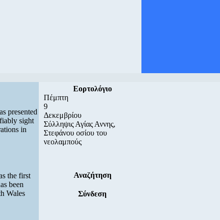
Εορτολόγιο
Πέμπτη
9
as presented
Δεκεμβρίου
fiably sight
Σύλληψις Αγίας Αννης,
rations in
Στεφάνου οσίου του
νεολαμπούς
Αναζήτηση
s the first
has been
th Wales
Σύνδεση