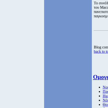
Το συνέδ
του Macq
πανεπιστ
παγκοσμι
Blog co
back to t
Ομογε
Νομ
Πρό
Ημ
Νέα
Θεα