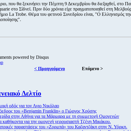
ριο, που θα ξεκινήσει την Πέμπτη 9 Δεκεμβρίου θα διεξαχθεί, στο Π
uarie στο Σίδνεϊ. Πριν δύο χρόνια είχε πραγματοποιηθεί στη Μελβού
ήμιο La Trobe. Θέμα του φετινού Συνεδρίου είναι, "Ο Ελληνισμός την
οποίησης".
mments powered by
Disqus
op
< Προηγούμενο
Επόμενο >
νειακό Δελτίο
ική οδός για τον Αγιο Νικόλαο
εδρος του «Benjamin Franklin» ο Γιώργος Χρύσης
ερίδα στην Αθήνα για τα Μάρμαρα με τη συμμετοχή Ομογενών
 καθήκοντα για την ομογενή γερουσιαστή Τζένη Μικάκου.
τρικές παραστάσεις του «Ζορμπά» του Καζαντζάκη στην Ν. Υόρκη.