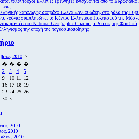
ετοί ταλαντούχοι Έλληνες ερευνητές ενισχύονται από το Ευρωπαϊκό
ευνας.
λληνικής καταγωγής σοπράνο Έλενα Ξανθουδάκη, στο ρόλο της Ευρυ
τε χρόνια συμπληρώνει το Κέντρο Ελληνικού Πολιτισμού της Μόσχ
ντοκιμαντέρ του National Geographic Channel, ο δίσκος της Φαιστού
λληνισμός την εποχή της παγκοσμιοποίησης
ήριο
βριος 2010
>
�
�
�
�
2
3
4
5
9
10
11
12
16
17
18
19
23
24
25
26
30
31
ο
νιος, 2010
ος, 2010
ιλιος, 2010