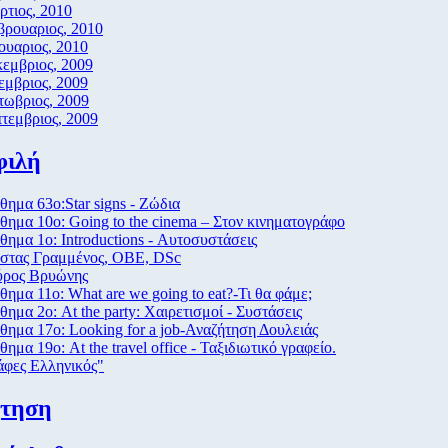
τιος, 2010
βρουαριος, 2010
ουαριος, 2010
εμβριος, 2009
μβριος, 2009
τωβριος, 2009
τεμβριος, 2009
φιλή
ημα 63ο:Star signs - Ζώδια
ημα 10ο: Going to the cinema – Στον κινηματογράφο
ημα 1ο: Introductions - Αυτοσυστάσεις
στας Γραμμένος, ΟΒΕ, DSc
ύρος Βρυώνης
ημα 11ο: What are we going to eat?-Τι θα φάμε;
ημα 2ο: At the party: Χαιρετισμοί - Συστάσεις
ημα 17ο: Looking for a job-Αναζήτηση Δουλειάς
ημα 19ο: At the travel office - Ταξιδιωτικό γραφείο.
άφες Ελληνικός"
ήτηση