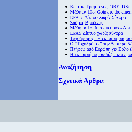
Κώστας Γραμμένος, ΟΒΕ, DSc
Μάθημα 10ο: Going to the cine
ΕΡΑ 5- Δίκτυο Χωρίς Σύνορα
Σπύρος Βρυώνης
Μάθημα 1ο: Introductions - Αυτ
ΕΡΑ5-Δίκτυο χωρίς σύνορα
Ταχυδρόμος - Η εκπομπή παρουσ
Ο "Ταχυδρόμος" την Δευτέρα 5/1
Πτήσεις από Eυρώπη για Βόλο (
Η εκπομπή παρουσιάζει και προ
Αναζήτηση
Σχετικά Αρθρα