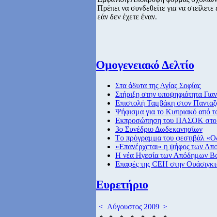
Πρέπει να συνδεθείτε για να στείλετ
εάν δεν έχετε έναν.
Ομογενειακό Δελτίο
Στα άδυτα της Αγίας Σοφίας
Στήριξη στην υποψηφιότητα Για
Επιστολή Ταμβάκη στον Παντα
Ψήφισμα για το Κυπριακό από τ
Εκπροσώπηση του ΠΑΣΟΚ στο σ
3ο Συνέδριο Δωδεκανησίων
Tο πρόγραμμα του φεστιβάλ «Ο
«Επανέρχεται» η ψήφος των Απ
Η νέα Ηγεσία των Απόδημων Β
Επαφές της CEH στην Ουάσιγκτ
Ευρετήριο
<
Αύγουστος 2009
>