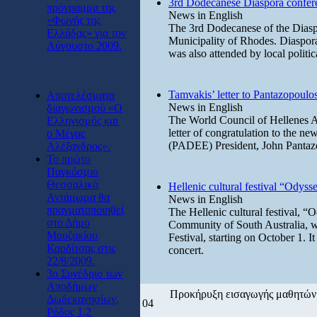
3rd Dodecanese Diaspora confer
πρόγραμμα της
News in English
«Φωνής της
The 3rd Dodecanese of the Diasp
Ελλάδας» για τον
Municipality of Rhodes. Diaspora
Αύγουστο 2009.
was also attended by local politica
Tamvakis’ letter to Pantazopoulo
Αποτελέσματα
News in English
διαγωνισμού «Ο
The World Council of Hellenes A
Ελληνισμός και
letter of congratulation to the n
ο Μέγας
(PADEE) President, John Pantazop
Αλέξανδρος».
Το πρώτο
Παγκόσμιο
Θεσσαλικό
Hellenic cultural festival “Odys
Αντάμωμα θα
News in English
πραγματοποιηθεί
The Hellenic cultural festival, 
στο Δήμο
Community of South Australia, wi
Μουζακίου
Festival, starting on October 1. 
Καρδίτσας στις
concert.
22/8/2009.
3ο Συνέδριο των
Αποδήμων
Προκήρυξη εισαγωγής μαθητών 
Δωδεκανησίων,
04
Ρόδος 1,2