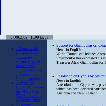
07:08:2009 - 11:08 EEST
Support for Giannoulias candida
«Δίκτυο Χωρίς
News in English
Σύνορα»- Κοντά
World Council of Hellenes Abro
σας και τον
Spyropoulos has expressed his supp
Αύγουστο με όλο
Treasurer Alexi Giannoulias for 
τα τελευταία
Ομογενειακά νέα
από εκλεκτούς
Resolution on Cyprus by Austral
δημοσιογράφους.
News in English
Πρόγραμμα
A resolution on Cyprus was passe
Σαββατοκύριακου
which has been declared satisfac
της «Φωνής της
Australia and New Zealand.
Ελλάδας» για τον
Αύγουστο 2009.
Ημερήσιο