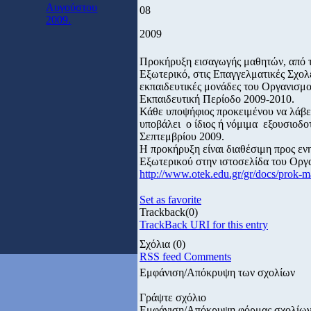
Αυγούστου
08
2009.
2009
Προκήρυξη εισαγωγής μαθητών, από τ
Εξωτερικό, στις Επαγγελματικές Σχολ
εκπαιδευτικές μονάδες του Οργανισμο
Εκπαιδευτική Περίοδο 2009-2010.
Κάθε υποψήφιος προκειμένου να λάβει
υποβάλει ο ίδιος ή νόμιμα εξουσι
Σεπτεμβρίου 2009.
Η προκήρυξη είναι διαθέσιμη προς ε
Εξωτερικού στην ιστοσελίδα του Οργ
http://www.otek.edu.gr/gr/docs/prok-
Set as favorite
Trackback
(0)
TrackBack URI for this entry
Σχόλια
(0)
RSS feed Comments
Εμφάνιση/Απόκρυψη των σχολίων
Γράψτε σχόλιο
Εμφάνιση/Απόκρυψη φόρμας σχολίω