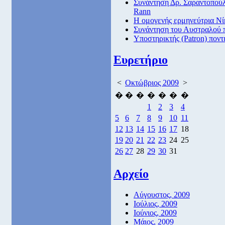
Συνάντηση Δρ. Σαραντοπούλ
Rann
Η ομογενής ερμηνεύτρια Νί
Συνάντηση του Αυστραλού 
Υποστηρικτής (Patron) πον
Ευρετήριο
<
Οκτώβριος 2009
>
�
�
�
�
�
�
�
1
2
3
4
5
6
7
8
9
10
11
12
13
14
15
16
17
18
19
20
21
22
23
24
25
26
27
28
29
30
31
Αρχείο
Αύγουστος, 2009
Ιούλιος, 2009
Ιούνιος, 2009
Μάιος, 2009