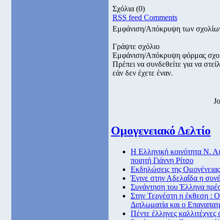
Σχόλια
(0)
RSS feed Comments
Εμφάνιση/Απόκρυψη των σχολίω
Γράψτε σχόλιο
Εμφάνιση/Απόκρυψη φόρμας σχο
Πρέπει να συνδεθείτε για να στε
εάν δεν έχετε έναν.
J
Ομογενειακό Δελτίο
Η Ελληνική κοινότητα Ν. Α
ποιητή Γιάννη Ρίτσο
Εκδηλώσεις της Ομογένειας 
Έγινε στην Αδελαΐδα η συν
Συνάντηση του Έλληνα πρέσ
Στην Τεργέστη η έκθεση : Ο
Διπλωματία και ο Επαναπατ
Πέντε έλληνες καλλιτέχνες 