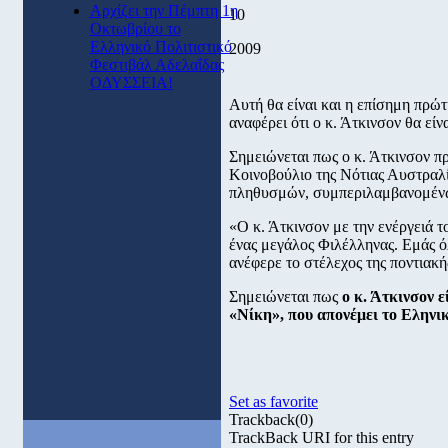
Αρχίζει την Πέμπτη 1η
10
Οκτωβρίου το
Ελληνικό Πολιτιστικό
2009
Φεστιβάλ Αδελαΐδας
ΟΔΥΣΣΕΙΑ!
Αυτή θα είναι και η επίσημη πρώ
αναφέρει ότι ο κ. Άτκινσον θα είν
Σημειώνεται πως ο κ. Άτκινσον 
Κοινοβούλιο της Νότιας Αυστραλί
πληθυσμών, συμπεριλαμβανομένω
«Ο κ. Άτκινσον με την ενέργειά τ
ένας μεγάλος Φιλέλληνας. Εμάς 
ανέφερε το στέλεχος της ποντιακή
Σημειώνεται πως
ο κ. Άτκινσον 
«Νίκη», που απονέμει το Εληνι
Set as favorite
Trackback
(0)
TrackBack URI for this entry