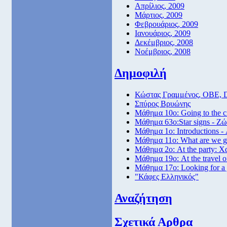
Απρίλιος, 2009
Μάρτιος, 2009
Φεβρουάριος, 2009
Ιανουάριος, 2009
Δεκέμβριος, 2008
Νοέμβριος, 2008
Δημοφιλή
Κώστας Γραμμένος, ΟΒΕ, 
Σπύρος Βρυώνης
Μάθημα 10ο: Going to the 
Μάθημα 63ο:Star signs - Ζώ
Μάθημα 1ο: Introductions -
Μάθημα 11ο: What are we go
Μάθημα 2ο: At the party: Χ
Μάθημα 19ο: At the travel o
Μάθημα 17ο: Looking for a
"Κάφες Ελληνικός"
Αναζήτηση
Σχετικά Αρθρα