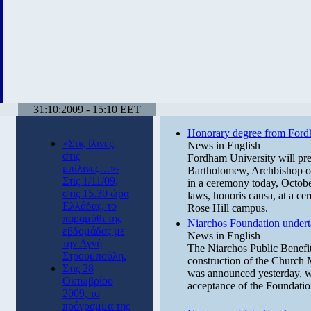
31:10:2009 - 15:10 EET
Honorary degree from Fordh
«Στις ίλινες,
News in English
στις
Fordham University will pre
μπίλινες…»-
Bartholomew, Archbishop o
Στις 1/11/09,
in a ceremony today, Octobe
στις 15.30 ώρα
laws, honoris causa, at a c
Ελλάδας, το
Rose Hill campus.
παραμύθι της
Niarchos Foundation undert
εβδομάδας με
News in English
την Αγνή
The Niarchos Public Benefit
Στρουμπούλη.
construction of the Church 
Στις 28
was announced yesterday, w
Οκτωβρίου
acceptance of the Foundatio
2009, το
πρόγραμμα της