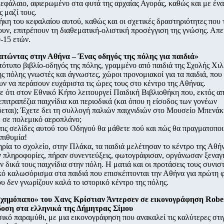
κεφάλαιο, αφιερωμένο στα φυτά της αρχαίας Αγοράς, καθώς και με ένα 
ς μαζί τους.
κη του κεφαλαίου αυτού, καθώς και οι σχετικές δραστηριότητες που 
υν, επιτρέπουν τη διαθεματική-ολιστική προσέγγιση της γνώσης. Απε
0-15 ετών.
ατώντας στην Αθήνα – Ένας οδηγός της πόλης για παιδιά»
ότυπο βιβλίο-οδηγός της πόλης, γραμμένο από παιδιά της Σχολής Χιλ
ης πόλης γνωστές και άγνωστες, χώροι προνομιακοί για τα παιδιά, που
ν να περάσουν ευχάριστα τις ώρες τους στο κέντρο της Αθήνας.
ε ότι στον Εθνικό Κήπο λειτουργεί Παιδική Βιβλιοθήκη που, εκτός απ
 επιτραπέζια παιχνίδια και περιοδικά (και όπου η είσοδος των γονέων
εται); Έχετε δει τη συλλογή παλιών παιχνιδιών στο Μουσείο Μπενάκ
ε σε πολεμικό αεροπλάνο;
στις σελίδες αυτού του Οδηγού θα μάθετε πού και πώς θα πραγματοπο
επιθυμία!
ρία το σχολείο, στην Πλάκα, τα παιδιά μελέτησαν το κέντρο της Αθήν
πληροφορίες, πήραν συνεντεύξεις, φωτογράφισαν, οργάνωσαν ξεναγή
ν δικά τους παιχνίδια στην πόλη. Η ματιά και οι προτάσεις τους συνισ
κό καλωσόρισμα στα παιδιά που επισκέπτονται την Αθήνα για πρώτη 
ου δεν γνωρίζουν καλά το ιστορικό κέντρο της πόλης.
σχημόπαπο» του Χανς Κρίστιαν Άντερσεν σε εικονογράφηση Robe
δοση στα ελληνικά της Δήμητρας Σίμου
ικό παραμύθι, με μια εικονογράφηση που ανακαλεί τις καλύτερες στι