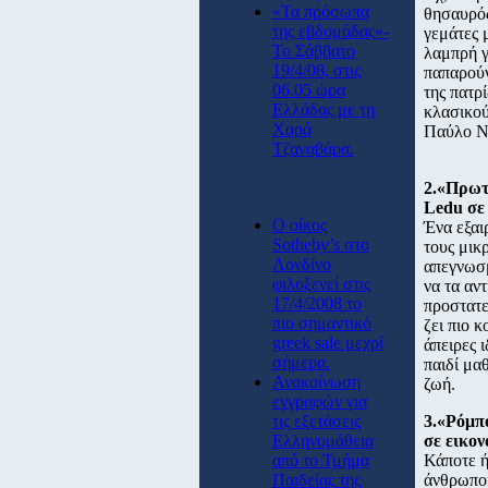
«Τα πρόσωπα
θησαυρός
της εβδομάδας»-
γεμάτες 
Το Σάββατο
λαμπρή γ
19/4/08, στις
παπαρούν
06.05 ώρα
της πατρ
Ελλάδας με τη
κλασικού
Χαρά
Παύλο Νι
Τζαναβάρα.
2.«Πρωτ
Ledu σε
O οίκος
Ένα εξαιρ
Sotheby’s στο
τους μικ
Λονδίνο
απεγνωσμ
φιλοξενεί στις
να τα αν
17/4/2008 το
προστατε
πιο σημαντικό
ζει πιο 
greek sale μεχρί
άπειρες 
σήμερα.
παιδί μα
Ανακοίνωση
ζωή.
εγγραφών για
τις εξετάσεις
3.«Ρόμπ
Ελληνομάθεια
σε εικο
από το Τμήμα
Κάποτε ή
Παιδείας της
άνθρωποι