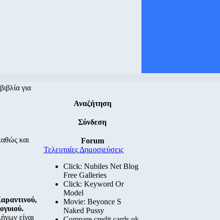
ιβλία για
Αναζήτηση
Σύνδεση
καθώς και
Forum
Τελευταίες Δημοσιεύσεις
Click: Nubiles Net Blog
Free Galleries
Click: Keyword Or
Model
αραντινού,
Movie: Beyonce S
ογυιού.
Naked Pussy
ήνων είναι
Compare credit cards uk.