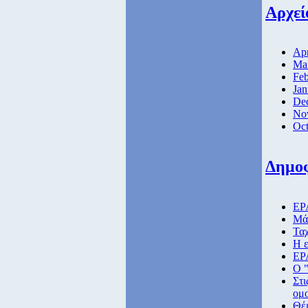
Αρχεί
Apr
Ma
Feb
Jan
De
No
Oct
Δημο
ΕΡΑ
Μάθ
Ταχ
Η ε
ΕΡ
Ο "
Στι
ομο
Θέ