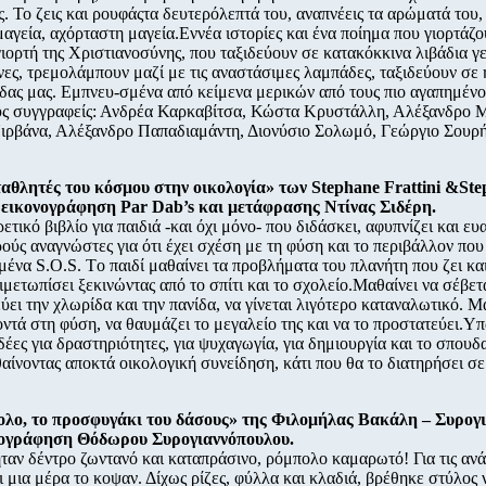
. Το ζεις και ρουφάςτα δευτερόλεπτά του, αναπνέεις τα αρώματά του, 
μαγεία, αχόρταστη μαγεία.Εννέα ιστορίες και ένα ποίημα που γιορτάζο
ιορτή της Χριστιανοσύνης, που ταξιδεύουν σε κατακόκκινα λιβάδια γ
ες, τρεμολάμπουν μαζί με τις αναστάσιμες λαμπάδες, ταξιδεύουν σε 
ίδας μας. Εμπνευ-σμένα από κείμενα μερικών από τους πιο αγαπημέν
ς συγγραφείς: Ανδρέα Καρκαβίτσα, Κώστα Κρυστάλλη, Αλέξανδρο Μ
ρβάνα, Αλέξανδρο Παπαδιαμάντη, Διονύσιο Σολωμό, Γεώργιο Σουρή
αθλητές του κόσμου στην οικολογία» των Stephane Frattini &Ste
 εικονογράφηση Par Dab’s και μετάφρασης Ντίνας Σιδέρη.
ετικό βιβλίο για παιδιά -και όχι μόνο- που διδάσκει, αφυπνίζει και ευ
ρούς αναγνώστες για ότι έχει σχέση με τη φύση και το περιβάλλον που
ένα S.O.S. Tο παιδί μαθαίνει τα προβλήματα του πλανήτη που ζει κα
τιμετωπίσει ξεκινώντας από το σπίτι και το σχολείο.Mαθαίνει να σέβετα
ύει την χλωρίδα και την πανίδα, να γίνεται λιγότερο καταναλωτικό. M
κοντά στη φύση, να θαυμάζει το μεγαλείο της και να το προστατεύει.Y
ιδέες για δραστηριότητες, για ψυχαγωγία, για δημιουργία και το σπουδ
θαίνοντας αποκτά οικολογική συνείδηση, κάτι που θα το διατηρήσει σε
ολο, το προσφυγάκι του δάσους» της Φιλομήλας Βακάλη – Συρογ
νογράφηση Θόδωρου Συρογιαννόπουλου.
ταν δέντρο ζωντανό και καταπράσινο, ρόμπολο καμαρωτό! Για τις ανά
 μια μέρα το κοψαν. Δίχως ρίζες, φύλλα και κλαδιά, βρέθηκε στύλος