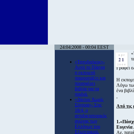
24:04:2008 - 00:04 EEST
«
Apr
21
τ
«Ταχυδρόμος»-
2008
Αυτό το Πάσχα
Γράφει 
η εκπομπή
παρουσιάζει και
Η εκπομπ
προσφέρει
Λόγω των
βιβλία για τα
ένα βιβλ
παιδιά.
«Δίκτυο Χωρίς
Σύνορα»- Στις
Από τις 
18/4, ο
αντιδικτατορικός
αγώνας των
1.«Πάσχ
Ελλήνων του
Ευγενία
Εξωτερικού.
Αχ, πατρ