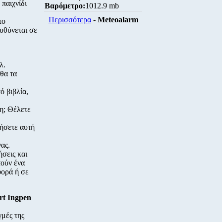
παιχνίδι
Βαρόμετρο:
1012.9 mb
Περισσότερα
-
Meteoalarm
το
υθύνεται σε
λ.
 θα τα
ό βιβλία,
η; Θέλετε
ιήσετε αυτή
ας.
σεις και
τούν ένα
φορά ή σε
rt Ingpen
γμές της