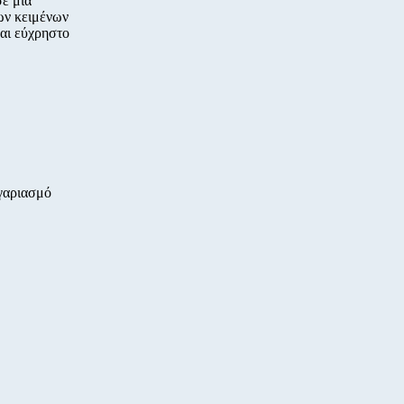
ε μια
των κειμένων
και εύχρηστο
ογαριασμό