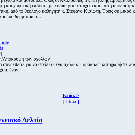
 μεγάλα και μοναδικά. Όλες οι Ακολουθίες της Μεγάλης Εβδομάδας σ
τη και χρηστική έκδοση, με ευδιάκριτα στοιχεία και πιστή απόδοση 
τική, από το θεολόγο καθηγητή κ. Στέφανο Κισιώτη. Τρεις σε μικρό 
και δύο δερματόδετες.
vorite
is
0)
η/Απόκρυψη των σχολίων
α συνδεθείτε για να στείλετε ένα σχόλιο. Παρακαλώ καταχωρήστε λ
χετε έναν.
Επόμ. >
[ Πίσω ]
νειακό Δελτίο