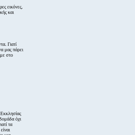
φες εικόνες,
κής και
τα. Γιατί
να μας πάρει
υμε στο
 Εκκλησίας
βδομάδα όχι
ιατί τα
 είναι