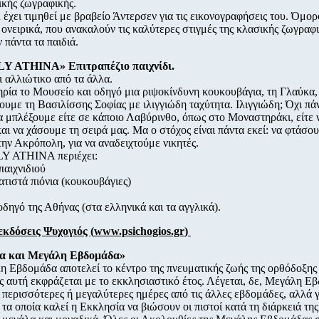
κής ζωγραφικής.
 έχει τιμηθεί με βραβείο Άντερσεν για τις εικονογραφήσεις του. Όμορ
ονειρικά, που ανακαλούν τις καλύτερες στιγμές της κλασικής ζωγραφι
 πάντα τα παιδιά.
Y ATHINA» Επιτραπέζιο παιχνίδι.
 αλλιώτικο από τα άλλα.
ρία το Μουσείο και οδηγό μια ριψοκίνδυνη κουκουβάγια, τη Γλαύκα,
ουμε τη Βασιλίσσης Σοφίας με ιλιγγιώδη ταχύτητα. Ιλιγγιώδη; Όχι πάν
α μπλέξουμε είτε σε κάποιο Λαβύρινθο, όπως στο Μοναστηράκι, είτε 
και να χάσουμε τη σειρά μας. Μα ο στόχος είναι πάντα εκεί: να φτάσο
την Ακρόπολη, για να αναδειχτούμε νικητές.
Y ATHINA περιέχει:
παιχνιδιού
ατιστά πιόνια (κουκουβάγιες)
-οδηγό της Αθήνας (στα ελληνικά και τα αγγλικά).
εκδόσεις Ψυχογιός (
www.psichogios.gr
)
ία και Μεγάλη Εβδομάδα»
 Εβδομάδα αποτελεί το κέντρο της πνευματικής ζωής της ορθόδοξης
ς αυτή εκφράζεται με το εκκλησιαστικό έτος. Λέγεται, δε, Μεγάλη Ε
ει περισσότερες ή μεγαλύτερες ημέρες από τις άλλες εβδομάδες, αλλά γ
 τα οποία καλεί η Εκκλησία να βιώσουν οι πιστοί κατά τη διάρκειά της