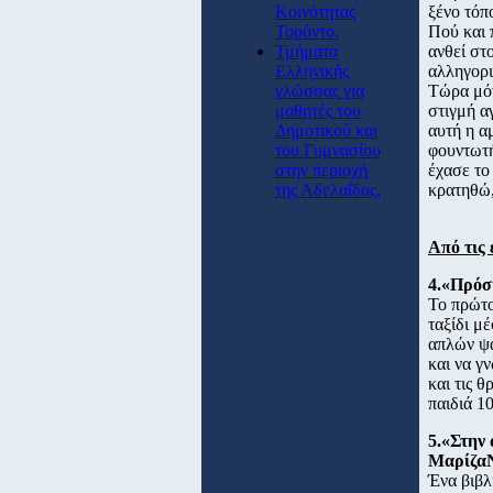
Κοινότητας
ξένο τόπ
Τορόντο.
Πού και 
Τμήματα
ανθεί στ
Ελληνικής
αλληγορι
γλώσσας για
Τώρα μόν
μαθητές του
στιγμή α
Δημοτικού και
αυτή η α
του Γυμνασίου
φουντωτή
στην περιοχή
έχασε το
της Αδελαΐδας.
κρατηθώ,
Από τις 
4.«Πρόσ
To πρώτο
ταξίδι μέ
απλών ψα
και να γ
και τις 
παιδιά 10
5.«Στην
Μαρίζα
Ένα βιβλ