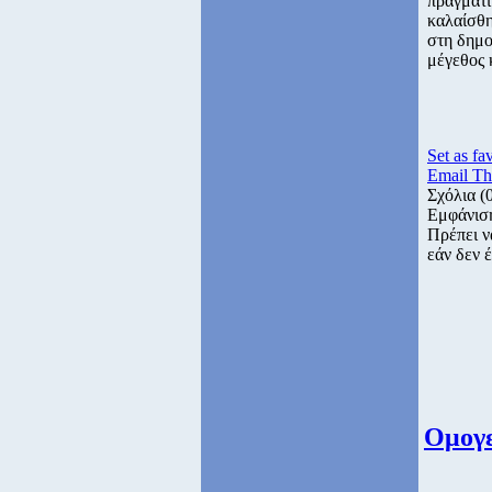
πράγματι
καλαίσθη
στη δημο
μέγεθος 
Set as fa
Email Th
Σχόλια
(
Εμφάνισ
Πρέπει ν
εάν δεν έ
Ομογε