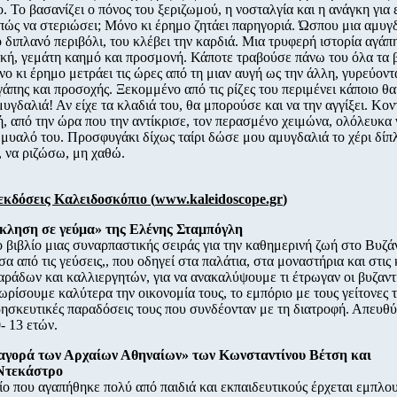
ο. Το βασανίζει ο πόνος του ξεριζωμού, η νοσταλγία και η ανάγκη για 
πώς να στεριώσει; Μόνο κι έρημο ζητάει παρηγοριά. Ώσπου μια αμυγ
ο διπλανό περιβόλι, του κλέβει την καρδιά. Μια τρυφερή ιστορία αγάπη
κή, γεμάτη καημό και προσμονή. Κάποτε τραβούσε πάνω του όλα τα 
ο κι έρημο μετράει τις ώρες από τη μιαν αυγή ως την άλλη, γυρεύοντ
γάπης και προσοχής. Ξεκομμένο από τις ρίζες του περιμένει κάποιο θαύμ
μυγδαλιά! Αν είχε τα κλαδιά του, θα μπορούσε και να την αγγίξει. Κον
, από την ώρα που την αντίκρισε, τον περασμένο χειμώνα, ολόλευκα 
 μυαλό του. Προσφυγάκι δίχως ταίρι δώσε μου αμυγδαλιά το χέρι δίπ
 να ριζώσω, μη χαθώ.
εκδόσεις Καλειδοσκόπιο (
www.kaleidoscope.gr
)
κληση σε γεύμα» της Ελένης Σταμπόγλη
 βιβλίο μιας συναρπαστικής σειράς για την καθημερινή ζωή στο Βυζά
σα από τις γεύσεις,, που οδηγεί στα παλάτια, στα μοναστήρια και στις 
ράδων και καλλιεργητών, για να ανακαλύψουμε τι έτρωγαν οι βυζαντι
νωρίσουμε καλύτερα την οικονομία τους, το εμπόριο με τους γείτονες 
θρησκευτικές παραδόσεις τους που συνδέονταν με τη διατροφή. Απευθύ
- 13 ετών.
 αγορά των Αρχαίων Αθηναίων» των Κωνσταντίνου Βέτση και
Ντεκάστρο
ίο που αγαπήθηκε πολύ από παιδιά και εκπαιδευτικούς έρχεται εμπλο