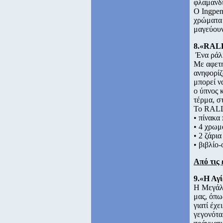
φλαμανδι
O Ingpen
χρώματα 
μαγεύουν
8.«RALL
Ένα ράλι
Με αφετη
ανηφορίζ
μπορεί ν
ο ύπνος 
τέρμα, σ
Το RALL
• πίνακα 
• 4 χρωμ
• 2 ζάρια
• βιβλίο
Από τις 
9.«Η Αγ
Η Μεγάλη
μας, όπω
γιατί έχ
γεγονότα