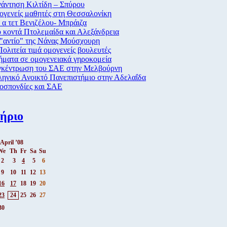
άντηση Κιλτίδη – Σπύρου
γενείς μαθητές στη Θεσσαλονίκη
 α τετ Βενιζέλου- Μπράιζα
 κοντά Πτολεμαίδα και Αλεξάνδρεια
"αντίο" της Νάνας Μούσχουρη
ολιτεία τιμά ομογενείς βουλευτές
ματα σε ομογενειακά γηροκομεία
γκέντρωση του ΣΑΕ στην Μελβούρνη
ηνικό Ανοικτό Πανεπιστήμιο στην Αδελαΐδα
οσπονδίες και ΣΑΕ
ήριο
April ’08
We
Th
Fr
Sa
Su
2
3
4
5
6
9
10
11
12
13
16
17
18
19
20
23
24
25
26
27
30