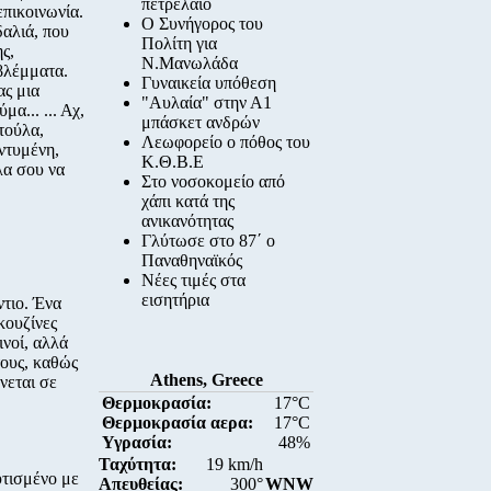
πετρέλαιο
επικοινωνία.
Ο Συνήγορος του
δαλιά, που
Πολίτη για
ς,
Ν.Μανωλάδα
βλέμματα.
Γυναικεία υπόθεση
ας μια
"Αυλαία" στην Α1
α... ... Αχ,
μπάσκετ ανδρών
τούλα,
Λεωφορείο ο πόθος του
ντυμένη,
Κ.Θ.Β.Ε
λα σου να
Στο νοσοκομείο από
χάπι κατά της
ανικανότητας
Γλύτωσε στο 87΄ ο
Παναθηναϊκός
Νέες τιμές στα
εισητήρια
ντιο. Ένα
κουζίνες
νοί, αλλά
τους, καθώς
Athens, Greece
νεται σε
Θερμοκρασία:
17°C
Θερμοκρασία αερα:
17°C
Υγρασία:
48%
Ταχύτητα:
19 km/h
υτισμένο με
Απευθείας:
300°
WNW