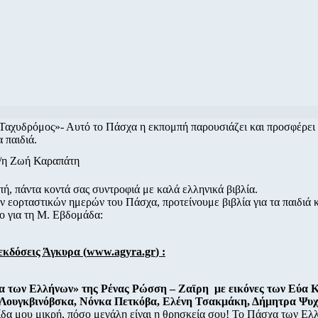
Ταχυδρόμος»- Αυτό το Πάσχα η εκπομπή παρουσιάζει και προσφέρει β
α παιδιά.
ο/η Ζωή Καραπάτη
ή, πάντα κοντά σας συντροφιά με καλά ελληνικά βιβλία.
 εορταστικών ημερών του Πάσχα, προτείνουμε βιβλία για τα παιδιά 
ίο για τη Μ. Εβδομάδα:
εκδόσεις Άγκυρα (
www.agyra.gr
) :
α των Ελλήνων» της Ρένας Ρώσση – Ζαϊρη με εικόνες των Εύα Κ
 Λουγκβινόβσκα, Νόνκα Πετκόβα, Ελένη Τσακμάκη, Δήμητρα Ψυχ
ίδα μου μικρή, πόσο μεγάλη είναι η θρησκεία σου! Το Πάσχα των Ελλ