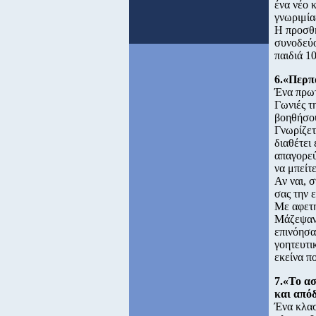
ένα νέο 
γνωριμία
Η προσθή
συνοδεύο
παιδιά 1
6.«Περπ
Ένα πρωτ
Γωνιές τ
βοηθήσου
Γνωρίζετ
διαθέτει
απαγορεύ
να μπείτ
Αν ναι, 
σας την 
Με αφετη
Μάζεψαν 
επινόησα
γοητευτι
εκείνα π
7.«Το α
και από
Ένα κλασ