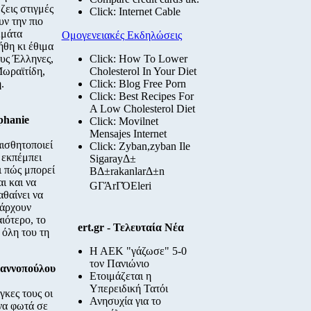
ζεις στιγμές
Click: Internet Cable
υν την πιο
εμάτα
Ομογενειακές Εκδηλώσεις
ήθη κι έθιμα
ους Έλληνες,
Click: How To Lower
ωραϊτίδη,
Cholesterol In Your Diet
.
Click: Blog Free Porn
Click: Best Recipes For
A Low Cholesterol Diet
phanie
Click: Movilnet
Mensajes Internet
αισθητοποιεί
Click: Zyban,zyban Ile
 εκπέμπει
SigarayΔ±
ι πώς μπορεί
BΔ±rakanlarΔ±n
ι και να
GΓΆrΓΌΕleri
αθαίνει να
πάρχουν
αιότερο, το
ert.gr - Τελευταία Νέα
 όλη του τη
Η ΑΕΚ "γάζωσε" 5-0
τον Πανιώνιο
ιαννοπούλου
Ετοιμάζεται η
Υπερειδική Τατόι
γκες τους οι
Ανησυχία για το
 να φωτά σε