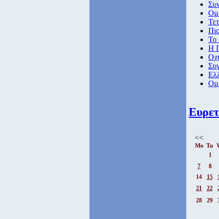
Συν
Ομο
Τετ
Πιο
Το 
Η Π
Οχή
Συ
Ελλ
Ομ
Ευρετ
<<
Mo
Tu
1
7
8
14
15
21
22
28
29