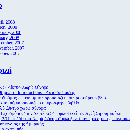
ο
il, 2008
rch, 2008
ruary, 2008
uary, 2008
cember, 2007
vember, 2007
ober, 2007
φιλή
 5- Δίκτυο Χωρίς Σύνορα
ημα 1ο: Introductions - Αυτοσυστάσεις
υδρόμος - Η εκπομπή παρουσιάζει και προσφέρει βιβλία
κπομπή παρουσιάζει και προσφέρει βιβλία
Α5-Δίκτυο χωρίς σύνορα
Ταχυδρόμος" την Δευτέρα 5/11 φιλοξενεί την Αγνή Στρουμπούλη...
ς 2/11 το "Δίκτυο Χωρίς Σύνορα" φιλοξενεί τον πρόεδρο της Πανμακε
σπονδιας της Αμερικής
μα εκπομπής