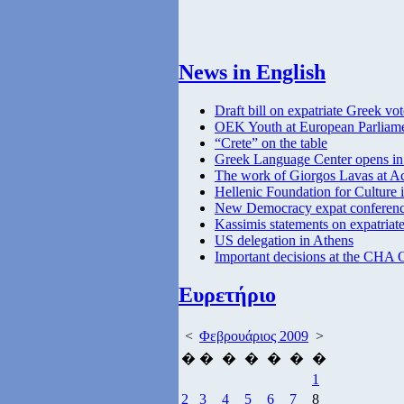
News in English
Draft bill on expatriate Greek vot
OEK Youth at European Parliam
“Crete” on the table
Greek Language Center opens in
The work of Giorgos Lavas at 
Hellenic Foundation for Culture 
New Democracy expat conferenc
Kassimis statements on expatriat
US delegation in Athens
Important decisions at the CHA 
Ευρετήριο
<
Φεβρουάριος 2009
>
�
�
�
�
�
�
�
1
2
3
4
5
6
7
8