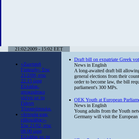
21:02:2009 - 15:02 EET
Draft bill on expatriate Greek vot
«Ζωντανή
News in English
Γραμμή»- Στις
A long-awaited draft bill allowin
21/2/09, στις
general elections from their coun
22.15 ώρα
order to become law, the bill requ
Ελλάδας,
parliament's 300 MPs.
αποκριάτικο
γλέντι με το
OEK Youth at European Parliam
Γιάννη
News in English
Τζουανόπουλο.
Young adults from the Youth netw
«Ιστορία μιας
Germany will visit the European
εβδομάδας»-
Στις 21/02, στις
08.00 ώρα
Ελλάδας με το