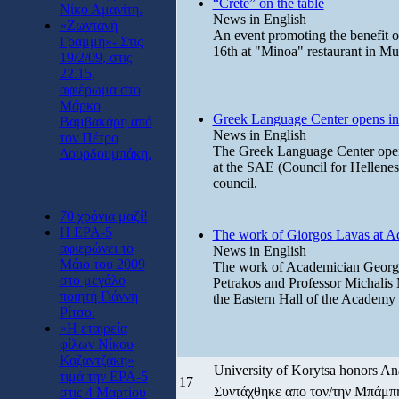
“Crete” on the table
Νίκο Αμανίτη.
News in English
«Ζωντανή
An event promoting the benefit o
Γραμμή»- Στις
16th at "Minoa" restaurant in M
19/2/09, στις
22.15,
αφιέρωμα στο
Μάρκο
Greek Language Center opens in
Βαμβακάρη από
News in English
τον Πέτρο
The Greek Language Center opened
Δουρδουμπάκη.
at the SAE (Council for Hellenes 
council.
70 χρόνια μαζί!
Η ΕΡΑ-5
The work of Giorgos Lavas at 
αφιερώνει το
News in English
Μάιο του 2009
The work of Academician George
στο μεγάλο
Petrakos and Professor Michalis M
ποιητή Γιάννη
the Eastern Hall of the Academy
Ρίτσο.
«Η εταιρεία
φίλων Νίκου
Καζαντζάκη»
University of Korytsa honors An
τιμά την ΕΡΑ-5
17
Συντάχθηκε απο τον/την Μπάμ
στις 4 Μαρτίου