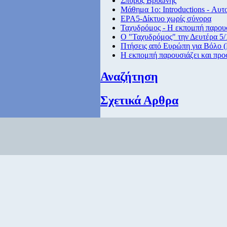
Σπύρος Βρυώνης
Μάθημα 1ο: Introductions - Αυτ
ΕΡΑ5-Δίκτυο χωρίς σύνορα
Ταχυδρόμος - Η εκπομπή παρουσ
Ο "Ταχυδρόμος" την Δευτέρα 5/1
Πτήσεις από Eυρώπη για Βόλο (
Η εκπομπή παρουσιάζει και προ
Αναζήτηση
Σχετικά Αρθρα