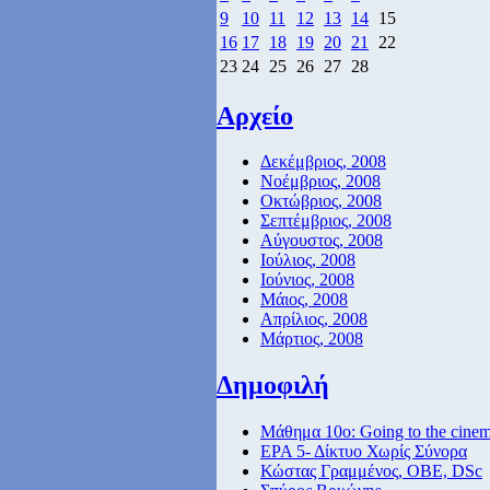
9
10
11
12
13
14
15
16
17
18
19
20
21
22
23
24
25
26
27
28
Αρχείο
Δεκέμβριος, 2008
Νοέμβριος, 2008
Οκτώβριος, 2008
Σεπτέμβριος, 2008
Αύγουστος, 2008
Ιούλιος, 2008
Ιούνιος, 2008
Μάιος, 2008
Απρίλιος, 2008
Μάρτιος, 2008
Δημοφιλή
Μάθημα 10ο: Going to the cine
ΕΡΑ 5- Δίκτυο Χωρίς Σύνορα
Κώστας Γραμμένος, ΟΒΕ, DSc