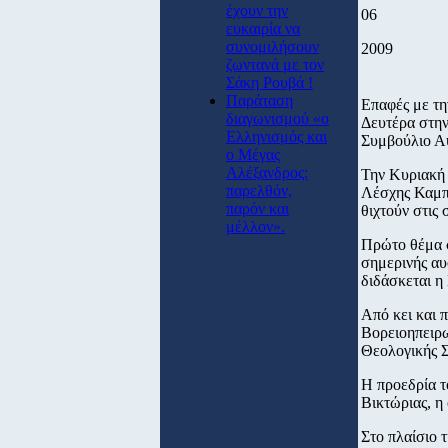
έχουν την
06
ευκαιρία να
συνομιλήσουν
2009
ζωντανά με τον
Σάκη Ρουβά !
Παράταση
Επαφές με τη
διαγωνισμού «ο
Δευτέρα στην
Ελληνισμός και
Συμβούλιο Α
ο Μέγας
Αλέξανδρος:
Την Κυριακή 
παρελθόν,
Λέσχης Καμπέ
παρόν και
θιχτούν στις
μέλλον».
Πρώτο θέμα σ
σημερινής αυ
διδάσκεται η
Από κει και 
Βορειοηπειρω
Θεολογικής Σ
Η προεδρία τ
Βικτώριας, η
Στο πλαίσιο 