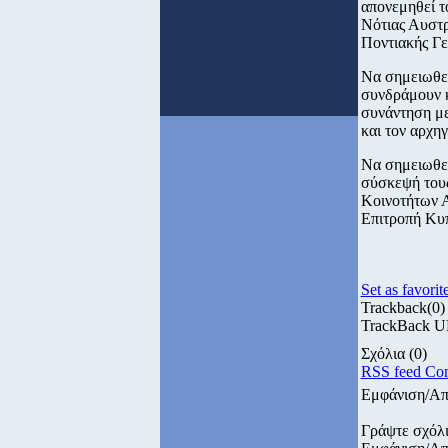
απονεμηθεί τ
Νότιας Αυστρ
Ποντιακής Γε
Να σημειωθεί
συνδράμουν κ
συνάντηση με
και τον αρχη
Να σημειωθεί
σύσκεψή τους
Κοινοτήτων Α
Επιτροπή Κυ
Set as favorit
Trackback
(0)
TrackBack URI
Σχόλια
(0)
RSS feed Co
Εμφάνιση/Απ
Γράψτε σχόλ