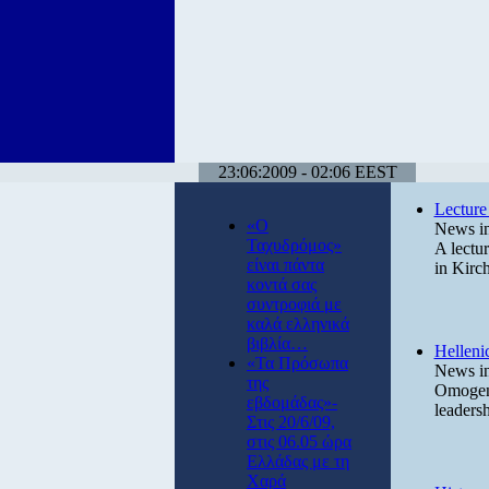
23:06:2009 - 02:06 EEST
Lecture
«Ο
News in
Ταχυδρόμος»
A lectu
είναι πάντα
in Kirc
κοντά σας
συντροφιά με
καλά ελληνικά
βιβλία…
Hellenic
«Τα Πρόσωπα
News in
της
Omogene
εβδομάδας»-
leaders
Στις 20/6/09,
στις 06.05 ώρα
Ελλάδας με τη
Χαρά