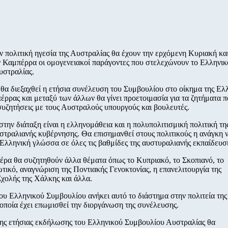
ν πολιτική ηγεσία της Αυστραλίας θα έχουν την ερχόμενη Κυριακή κα
 Καμπέρρα οι ομογενειακοί παράγοντες που στελεχώνουν το Ελληνικ
υστραλίας.
θα διεξαχθεί η ετήσια συνέλευση του Συμβουλίου στο οίκημα της Ελ
ρρας και μεταξύ των άλλων θα γίνει προετοιμασία για τα ζητήματα π
 συζητήσεις με τους Αυστραλούς υπουργούς και βουλευτές.
την διάταξη είναι η ελληνομάθεια και η πολυπολιτισμική πολιτική τη
στραλιανής κυβέρνησης. Θα επισημανθεί στους πολιτικούς η ανάγκη 
 Ελληνική γλώσσα σε όλες τις βαθμίδες της αυστυραλιανής εκπαίδευσ
πέρα θα συζητηθούν άλλα θέματα όπως το Κυπριακό, το Σκοπιανό, το
τικό, αναγνώριση της Ποντιακής Γενοκτονίας, η επανελιτουργία της
χολής της Χάλκης και άλλα.
ου Ελληνικού Συμβουλίου ανήκει αυτό το διάστημα στην πολιτεία της
 οποία έχει επωμισθεί την διοργάνωση της συνέλευσης.
της ετήσιας εκδήλωσης του Ελληνικού Συμβουλίου Αυστραλίας θα