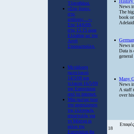
History
Τζαναβάρα.
News in
«Στις ίλινες,
The hig
στις
book on 
μπίλινες…»-
Adelaid
Στις 14/6/09,
στις 15.15 ώρα
Ελλάδας με την
Germany
Αγνή
News in
Στρουμπούλη.
Data is
general 
Μετάδοση
ημιτελικού
14/5/09 και
Many Gr
τελικού 16/5/09
News in
της Eurovision
A staff
από το internet.
over hi
Μία ημέρα πριν
την αναχώρηση
της ελληνικής
αποστολής για
τη Μόσχα οι
Επαφές
φίλοι της
18
Eurovision θα