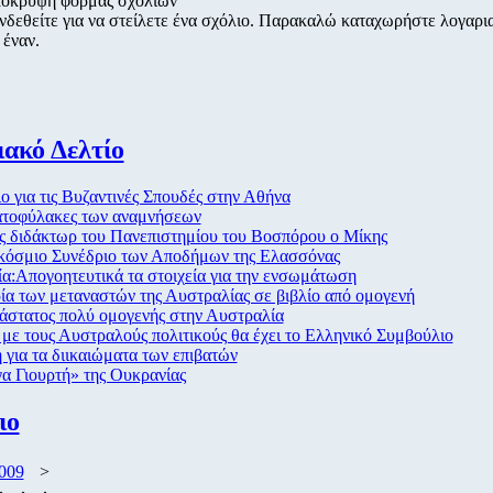
όκρυψη φόρμας σχολίων
νδεθείτε για να στείλετε ένα σχόλιο. Παρακαλώ καταχωρήστε λογαρ
 έναν.
ακό Δελτίο
ο για τις Βυζαντινές Σπουδές στην Αθήνα
ατοφύλακες των αναμνήσεων
ς διδάκτωρ του Πανεπιστημίου του Βοσπόρου ο Μίκης
κόσμιο Συνέδριο των Αποδήμων της Ελασσόνας
α:Απογοητευτικά τα στοιχεία για την ενσωμάτωση
ία των μεταναστών της Αυστραλίας σε βιβλίο από ομογενή
.άστατος πολύ ομογενής στην Αυστραλία
με τους Αυστραλούς πολιτικούς θα έχει το Ελληνικό Συμβούλιο
 για τα διικαιώματα των επιβατών
α Γιουρτή» της Ουκρανίας
ιο
2009
>