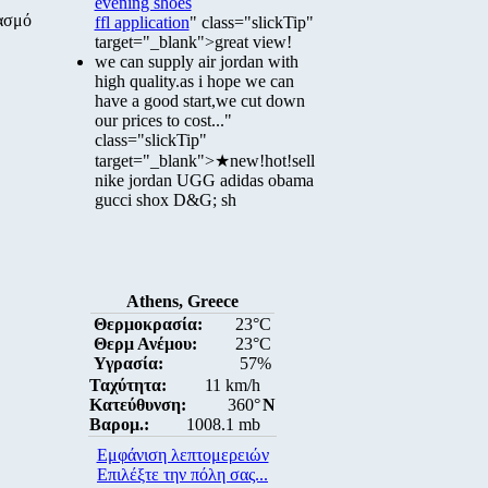
evening shoes
ιασμό
ffl application
" class="slickTip"
target="_blank">great view!
we can supply air jordan with
high quality.as i hope we can
have a good start,we cut down
our prices to cost..."
class="slickTip"
target="_blank">★new!hot!sell
nike jordan UGG adidas obama
gucci shox D&G; sh
Athens, Greece
Θερμοκρασία:
23°C
Θερμ Ανέμου:
23°C
Υγρασία:
57%
Ταχύτητα:
11 km/h
Κατεύθυνση:
360°
N
Βαρομ.:
1008.1 mb
Εμφάνιση λεπτομερειών
Επιλέξτε την πόλη σας...