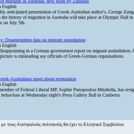
 of migrants in Australia, new book by Zangalis
 English
hly anticipated presentation of Greek-Australian author's, George Zanga
the history of migration in Australia will take place at Olympic Hall in
e on July 5th.
: Disappointing data on migrant assimilation
 English
 disappointing in a German government report on migrant assimilation, b
picture is misleading say officials of Greek-German organisations.
eek-Australians upset about resignation
 English
 member of Federal Liberal MP, Sophie Panopoulou-Mirabella, has resi
s behaviour at Wednesday night's Press Gallery Ball in Canberra.
 με τους Αυστραλούς πολιτικούς θα έχει το Ελληνικό Συμβούλιο