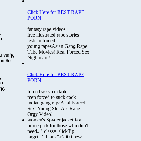
Click Here for BEST RAPE
PORN!
fantasy rape videos
ι
free illustrated rape stories
ό
lesbian forced
young rapes
Asian Gang Rape
Tube Movies! Real Forced Sex
ληνικής
Nightmare!
ου θα
Click Here for BEST RAPE
ς
PORN!
να
ης.
forced sissy cuckold
men forced to suck cock
indian gang rape
Anal Forced
Sex! Young Slut Ass Rape
Orgy Video!
women's Spyder jacket is a
prime pick for those who don't
need..." class="slickTip"
target="_blank">2009 new