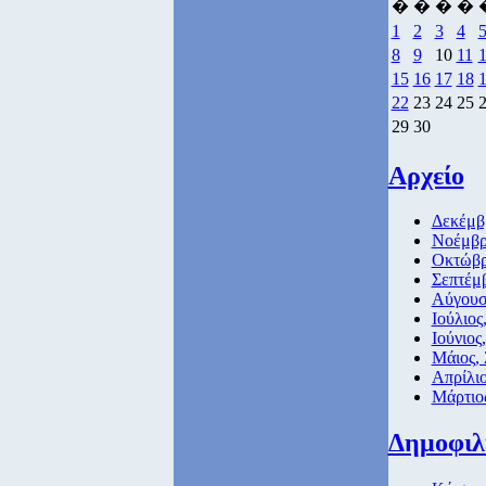
�
�
�
�
1
2
3
4
8
9
10
11
15
16
17
18
22
23
24
25
29
30
Αρχείο
Δεκέμβρ
Νοέμβρ
Οκτώβρ
Σεπτέμβ
Αύγουσ
Ιούλιος
Ιούνιος
Μάιος,
Απρίλιο
Μάρτιο
Δημοφιλ