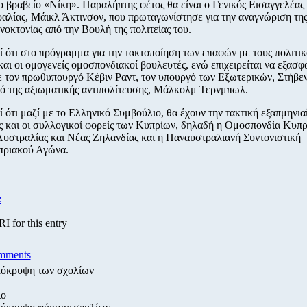
ο βραβείο «Νίκη». Παραλήπτης φέτος θα είναι ο Γενικός Εισαγγελέας 
αλίας, Μάικλ Άκτινσον, που πρωταγωνίστησε για την αναγνώριση τη
νοκτονίας από την Βουλή της πολιτείας του.
 ότι στο πρόγραμμα για την τακτοποίηση των επαφών με τους πολιτικ
αι οι ομογενείς ομοσπονδιακοί βουλευτές, ενώ επιχειρείται να εξασφ
 τον πρωθυπουργό Κέβιν Ραντ, τον υπουργό των Εξωτερικών, Στήβεν
γό της αξιωματικής αντιπολίτευσης, Μάλκολμ Τερνμπωλ.
 ότι μαζί με το Ελληνικό Συμβούλιο, θα έχουν την τακτική εξαπμηνια
 και οι συλλογικοί φορείς των Κυπρίων, δηλαδή η Ομοσπονδία Κυπ
υστραλίας και Νέας Ζηλανδίας και η Παναυστραλιανή Συντονιστική
πριακού Αγώνα.
e
 for this entry
mments
όκρυψη των σχολίων
ιο