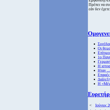
Εμφάνιση/Απ
Πρέπει να συ
εάν δεν έχετε
Ομογενει
Συνέδρι
Οι θεμ
Επίτιμο
1ο Παγ
Γερμανί
Η ιστορ
Hταν ..
Επαφές 
Διάλεξη
Η «Μέγ
Ευρετήρ
<
Ιούνιος 