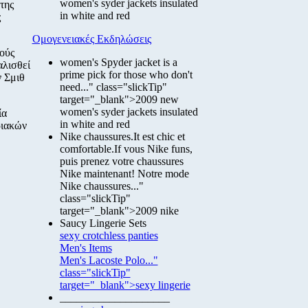
women's syder jackets insulated
της
in white and red
ς
Ομογενειακές Εκδηλώσεις
ούς
women's Spyder jacket is a
αλισθεί
prime pick for those who don't
 Σμιθ
need..." class="slickTip"
target="_blank">2009 new
women's syder jackets insulated
ία
in white and red
ριακών
Nike chaussures.It est chic et
comfortable.If vous Nike funs,
puis prenez votre chaussures
Nike maintenant! Notre mode
Nike chaussures..."
class="slickTip"
target="_blank">2009 nike
Saucy Lingerie Sets
sexy crotchless panties
Men's Items
Men's Lacoste Polo..."
class="slickTip"
target="_blank">sexy lingerie
____________________