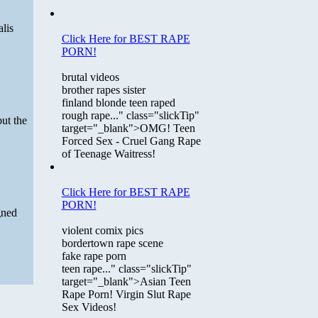
lis
Click Here for BEST RAPE
PORN!
brutal videos
brother rapes sister
finland blonde teen raped
rough rape..." class="slickTip"
ut the
target="_blank">OMG! Teen
Forced Sex - Cruel Gang Rape
of Teenage Waitress!
Click Here for BEST RAPE
PORN!
gned
violent comix pics
bordertown rape scene
fake rape porn
teen rape..." class="slickTip"
target="_blank">Asian Teen
Rape Porn! Virgin Slut Rape
Sex Videos!