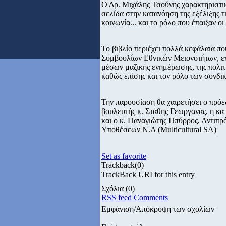
Ο Δρ. Μιχάλης Τσούνης χαρακτηριστι
σελίδα στην κατανόηση της εξέλιξης τ
κοινωνία... και το ρόλο που έπαιξαν ο
Το βιβλίο περιέχει πολλά κεφάλαια πο
Συμβουλίων Εθνικών Μειονοτήτων, επ
μέσων μαζικής ενημέρωσης, της πολιτ
καθώς επίσης και τον ρόλο των συνδι
Την παρουσίαση θα χαιρετήσει ο πρό
βουλευτής κ. Στάθης Γεωργανάς, η κα
και ο κ. Παναγιώτης Ππύρρος, Αντιπρ
Υποθέσεων Ν.Α (Multicultural SA)
Set as favorite
Trackback
(0)
TrackBack URI for this entry
Σχόλια
(0)
RSS feed Comments
Εμφάνιση/Απόκρυψη των σχολίων