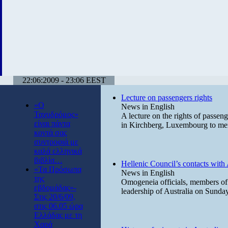
22:06:2009 - 23:06 EEST
Lecture on passengers rights
«Ο
News in English
Ταχυδρόμος»
A lecture on the rights of passe
είναι πάντα
in Kirchberg, Luxembourg to me
κοντά σας
συντροφιά με
καλά ελληνικά
βιβλία…
Hellenic Council’s contacts with 
«Τα Πρόσωπα
News in English
της
Omogeneia officials, members of t
εβδομάδας»-
leadership of Australia on Sund
Στις 20/6/09,
στις 06.05 ώρα
Ελλάδας με τη
Χαρά