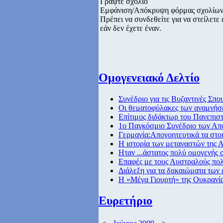
Γράψτε σχόλιο
Εμφάνιση/Απόκρυψη φόρμας σχολίω
Πρέπει να συνδεθείτε για να στείλετ
εάν δεν έχετε έναν.
Ομογενειακό Δελτίο
Συνέδριο για τις Βυζαντινές Σπ
Οι θεματοφύλακες των αναμνή
Επίτιμος διδάκτωρ του Πανεπισ
1ο Παγκόσμιο Συνέδριο των Απ
Γερμανία:Απογοητευτικά τα στο
Η ιστορία των μεταναστών της Α
Hταν ...άστατος πολύ ομογενής
Επαφές με τους Αυστραλούς πολι
Διάλεξη για τα διικαιώματα των
Η «Μέγα Γιουρτή» της Ουκρανί
Ευρετήριο