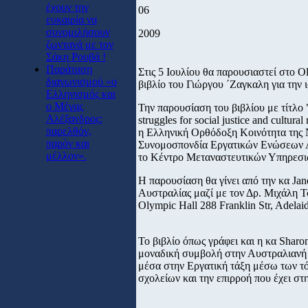
έχουν την
06
ευκαιρία να
συνομιλήσουν
2009
ζωντανά με τον
Σάκη Ρουβά !
Παράταση
Στις 5 Ιουλίου θα παρουσιαστεί στο 
διαγωνισμού «ο
βιβλίο του Γιώργου ΄Ζαγκαλη για την 
Ελληνισμός και
ο Μέγας
Την παρουσίαση του βιβλίου με τίτλο 
Αλέξανδρος:
struggles for social justice and cultura
παρελθόν,
η Ελληνική Ορθόδοξη Κοινότητα της 
παρόν και
Συνομοσπονδία Εργατικών Ενώσεων Α
μέλλον».
το Κέντρο Μεταναστευτικών Υπηρεσι
H παρουσίαση θα γίνει από την κα Ja
Αυστραλίας μαζί με τον Δρ. Μιχάλη Τ
Olympic Hall 288 Franklin Str, Adelai
Το βιβλίο όπως γράφει και η κα Shar
μοναδική συμβολή στην Αυστραλιανή ι
μέσα στην Εργατική τάξη μέσω των τ
σχολείων και την επιρροή που έχει στ