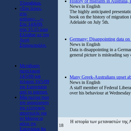
History of migrants in Australia
Τζαναβάρα.
News in English
«Στις ίλινες,
The highly anticipated presentat
στις
book on the history of migration 
μπίλινες…»-
Adelaide on July 5th.
Στις 14/6/09,
στις 15.15 ώρα
Ελλάδας με την
Germany: Disappointing data on 
Αγνή
News in English
Στρουμπούλη.
Data is disappointing in a Germa
general picture is misleading say
Μετάδοση
ημιτελικού
14/5/09 και
Many Greek-Australians upset ab
τελικού 16/5/09
News in English
της Eurovision
A staff member of Federal Liber
από το internet.
over his behaviour at Wednesday 
Μία ημέρα πριν
την αναχώρηση
της ελληνικής
αποστολής για
τη Μόσχα οι
Η ιστορία των μεταναστών της 
φίλοι της
18
Eurovision θα