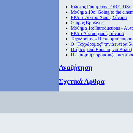
Κώστας Γραμμένος, ΟΒΕ, DSc
Μάθημα 10ο: Going to the cine
ΕΡΑ 5- Δίκτυο Χωρίς Σύνορα
Σπύρος Βρυώνης
Μάθημα 1ο: Introductions - Αυτ
ΕΡΑ5-Δίκτυο χωρίς σύνορα
Ταχυδρόμος - Η εκπομπή παρουσ
Ο "Ταχυδρόμος" την Δευτέρα 5/1
Πτήσεις από Eυρώπη για Βόλο (
Η εκπομπή παρουσιάζει και προ
Αναζήτηση
Σχετικά Αρθρα