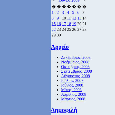
<
Ιούνιος 2009
>
�
�
�
�
�
�
�
1
2
3
4
5
6
7
8
9
10
11
12
13
14
15
16
17
18
19
20
21
22
23
24
25
26
27
28
29
30
Αρχείο
Δεκέμβριος, 2008
Νοέμβριος, 2008
Οκτώβριος, 2008
Σεπτέμβριος, 2008
Αύγουστος, 2008
Ιούλιος, 2008
Ιούνιος, 2008
Μάιος, 2008
Απρίλιος, 2008
Μάρτιος, 2008
Δημοφιλή