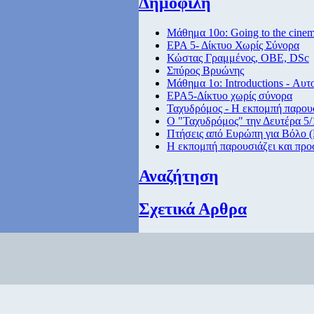
Δημοφιλή
Μάθημα 10ο: Going to the cine
ΕΡΑ 5- Δίκτυο Χωρίς Σύνορα
Κώστας Γραμμένος, ΟΒΕ, DSc
Σπύρος Βρυώνης
Μάθημα 1ο: Introductions - Αυτ
ΕΡΑ5-Δίκτυο χωρίς σύνορα
Ταχυδρόμος - Η εκπομπή παρουσ
Ο "Ταχυδρόμος" την Δευτέρα 5/1
Πτήσεις από Eυρώπη για Βόλο (
Η εκπομπή παρουσιάζει και προ
Αναζήτηση
Σχετικά Αρθρα