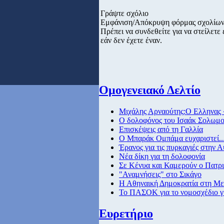
Γράψτε σχόλιο
Εμφάνιση/Απόκρυψη φόρμας σχολίω
Πρέπει να συνδεθείτε για να στείλετ
εάν δεν έχετε έναν.
Ομογενειακό Δελτίο
Μιχάλης Αρναούτης:Ο Ελληνας 
O δολοφόνος του Ισαάκ Σολωμού
Eπισκέψεις από τη Γαλλία
O Mπαράκ Ομπάμα ευχαριστεί..
Έρανος για τις πυρκαγιές στην 
Νέα δίκη για τη δολοφονία
Σε Κένυα και Καμερούν ο Πατρ
"Αναμνήσεις" στο Σικάγο
Η Αθηναική Δημοκρατία στη Μ
To ΠΑΣΟΚ για το νομοσχέδιο γ
Ευρετήριο