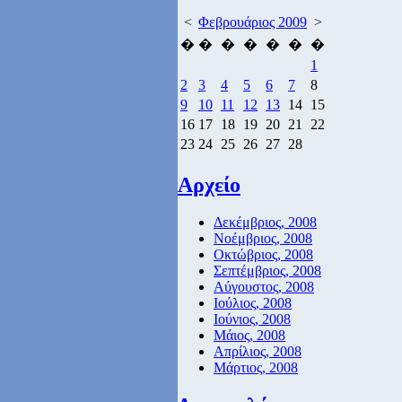
<
Φεβρουάριος 2009
>
�
�
�
�
�
�
�
1
2
3
4
5
6
7
8
9
10
11
12
13
14
15
16
17
18
19
20
21
22
23
24
25
26
27
28
Αρχείο
Δεκέμβριος, 2008
Νοέμβριος, 2008
Οκτώβριος, 2008
Σεπτέμβριος, 2008
Αύγουστος, 2008
Ιούλιος, 2008
Ιούνιος, 2008
Μάιος, 2008
Απρίλιος, 2008
Μάρτιος, 2008