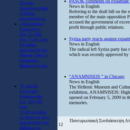
PASOK comments on expatriate 
Πέτρου
News in English
Δουρδουμπάκη
Referring to the draft bill on th
η Νάσια
member of the main opposition Pa
κονιτοπούλου.
accused the government of exceedi
«Πολιτισμού
profit through public relations.
Εγκώμιον»-
Στις 11/2/09,
Syriza party reacts against expatr
στις 13.05 ώρα
News in English
Ελλάδας,
The radical left Syriza party has 
καλεσμένη της
which was recently approved by 
Μάγιας Γάκη η
εικαστικός
Μαρίνα Πετρή.
“ANAMNISEIS ” in Chicago
News in English
70 χρόνια
The Hellenic Museum and Cultura
Ελληνική
exhibition, ANAMNISEIS: Highli
Ραδιοφωνία-
opened on February 5, 2009 in th
Στις 26/1/09,
memories.
στις
15.00,ημερίδα
με θέμα τις νέες
Πανευρωπαική Συνδιάσκεψη 
τεχνολογίες στο
12
ραδιόφωνο.