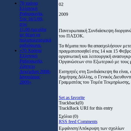
70 χρόνια
02
Ελληνική
Ραδιοφωνία-
2009
Στις 16/1/09,
στις
11.00,ημερίδα
Πανευρωπαική Συνδιάσκεψη διοργαν
με θέμα τα
του ΠΑΣΟΚ.
πολυπολιτισμικά
ραδιόφωνα.
Τα θέματα που θα απασχολήσουν μετ
«70 Χρόνια
πραγματοποιηθεί στις 14 και 15 Φεβρ
Ελληνική
οργανωτική και λειτουργική ανασυγκρ
Ραδιοφωνία,
Οργανώσεων στο Εξωτερικό με τους 
Ζάππειο
Δεκέμβρη 2008-
Εισηγητές στη Συνδιάσκεψη θα είναι
Ιανουάριος
Δημήτρης Δόλλης, ο Γενικός Διευθυν
2009»
Γραμματέας του Τομέα Τεκμηρίωσης,
Set as favorite
Trackback
(0)
TrackBack URI for this entry
Σχόλια
(0)
RSS feed Comments
Εμφάνιση/Απόκρυψη των σχολίων