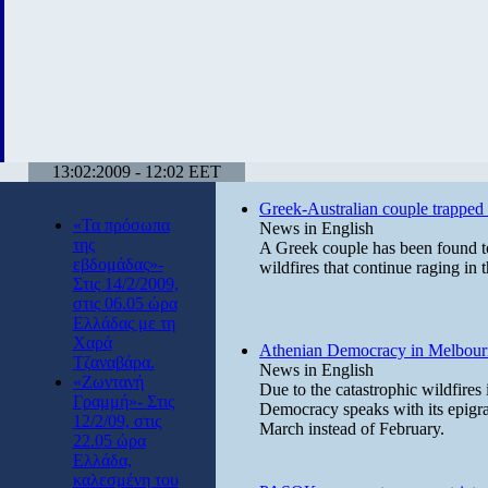
13:02:2009 - 12:02 EET
Greek-Australian couple trapped i
«Τα πρόσωπα
News in English
της
A Greek couple has been found to
εβδομάδας»-
wildfires that continue raging in t
Στις 14/2/2009,
στις 06.05 ώρα
Ελλάδας με τη
Χαρά
Athenian Democracy in Melbour
Τζαναβάρα.
News in English
«Ζωντανή
Due to the catastrophic wildfires 
Γραμμή»- Στις
Democracy speaks with its epigra
12/2/09, στις
March instead of February.
22.05 ώρα
Ελλάδα,
καλεσμένη του