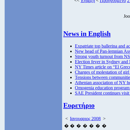
<<
Έναρξη
<
Προηγούμενο
2
Joo
News in English
Expatriate top ballerina and ac
New head of Pan-lemnian Ass
Strong youth turnout from NS
Election fever in Sydney and
NY Times article on “El Greco
Charges of molestation of girl
Tensions between communitie
Athenian association of NY ho
Omogenia education program 
SAE President continues visit 
Ευρετήριο
<
Ιανουαριος 2008
>
�
�
�
�
�
�
�