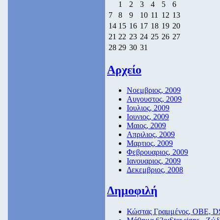
1
2
3
4
5
6
7
8
9
10
11
12
13
14
15
16
17
18
19
20
21
22
23
24
25
26
27
28
29
30
31
Αρχείο
Νοεμβριος, 2009
Αυγουστος, 2009
Ιουλιος, 2009
Ιουνιος, 2009
Μαιος, 2009
Απριλιος, 2009
Μαρτιος, 2009
Φεβρουαριος, 2009
Ιανουαριος, 2009
Δεκεμβριος, 2008
Δημοφιλή
Κώστας Γραμμένος, ΟΒΕ, D