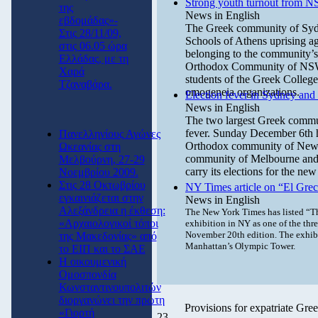
Strong youth turnout from NS
της
News in English
εβδομάδας»-
The Greek community of Sydn
Στις 28/11/09,
Schools of Athens uprising aga
στις 06.05 ώρα
belonging to the community’s 
Ελλάδας, με τη
Orthodox Community of NSW 
Χαρά
students of the Greek College
Τζαναβάρα.
omogeneia organizations.
Election fever in Sydney and
News in English
The two largest Greek communi
fever. Sunday December 6th h
Πανελληνίους Αγώνες
Orthodox community of New 
Ωκεανίας στη
community of Melbourne and V
Μελβούρνη, 27-29
carry its elections for the ne
Νοεμβρίου 2009.
Στις 28 Οκτωβρίου
NY Times article on “El Grec
εγκαινιάζεται στην
News in English
Αλεξάνδρεια η έκθεση:
The New York Times has listed “
«Αρχαιολογικοί τόποι
exhibition in NY
as one of the three
November 20th edition. The exhibit
της Μακεδονίας» από
Manhattan’s Olympic Tower.
το ΕΙΠ και το ΣΑΕ
Η οικουμενική
Ομοσπονδία
Κωνσταντινουπολιτών
διοργανώνει την πρώτη
Provisions for expatriate Gre
«Γιορτή
23