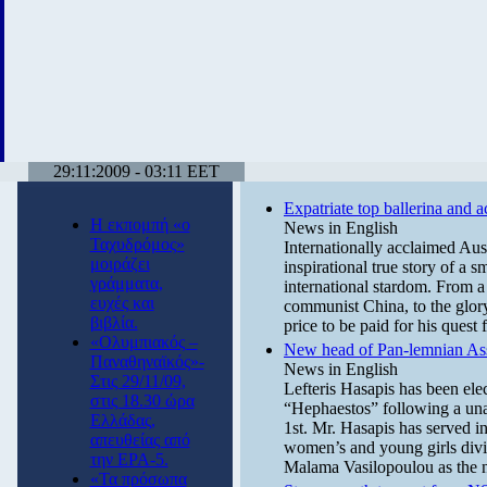
29:11:2009 - 03:11 EET
Expatriate top ballerina and ac
Η εκπομπή «ο
News in English
Ταχυδρόμος»
Internationally acclaimed Aus
μοιράζει
inspirational true story of a 
γράμματα,
international stardom. From a 
ευχές και
communist China, to the glory
βιβλία.
price to be paid for his quest 
«Ολυμπιακός –
New head of Pan-lemnian Ass
Παναθηναϊκός»-
News in English
Στις 29/11/09,
Lefteris Hasapis has been el
στις 18.30 ώρα
“Hephaestos” following a un
Ελλάδας,
1st. Mr. Hasapis has served in 
απευθείας από
women’s and young girls divi
την ΕΡΑ-5.
Malama Vasilopoulou as the 
«Τα πρόσωπα