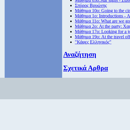
Μάθημα 63ο:Star signs - Ζώδ
Σπύρος Βρυώνης
Μάθημα 10ο: Going to the c
Μάθημα 1ο: Introductions - 
Μάθημα 11ο: What are we goi
Μάθημα 2ο: At the party: Χαι
Μάθημα 17ο: Looking for a 
Μάθημα 19ο: At the travel off
"Κάφες Ελληνικός"
Αναζήτηση
Σχετικά Αρθρα