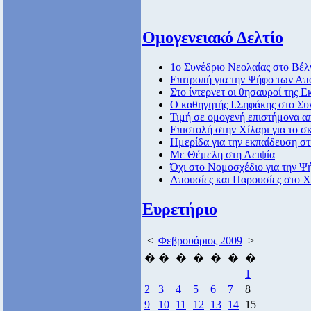
Ομογενειακό Δελτίο
1ο Συνέδριο Νεολαίας στο Βέλ
Επιτροπή για την Ψήφο των Α
Στο ίντερνετ οι θησαυροί της Ε
Ο καθηγητής Ι.Σηφάκης στο Συ
Τιμή σε ομογενή επιστήμονα 
Επιστολή στην Χίλαρι για το σ
Ημερίδα για την εκπαίδευση σ
Με Θέμελη στη Λειψία
Όχι στο Νομοσχέδιο για την 
Απουσίες και Παρουσίες στο 
Ευρετήριο
<
Φεβρουάριος 2009
>
�
�
�
�
�
�
�
1
2
3
4
5
6
7
8
9
10
11
12
13
14
15