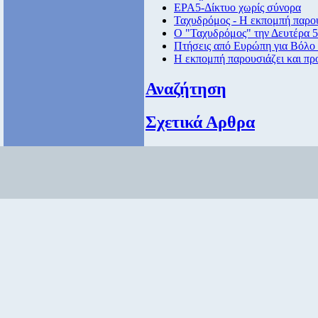
ΕΡΑ5-Δίκτυο χωρίς σύνορα
Ταχυδρόμος - Η εκπομπή παρου
Ο "Ταχυδρόμος" την Δευτέρα 5/
Πτήσεις από Eυρώπη για Βόλο 
Η εκπομπή παρουσιάζει και πρ
Αναζήτηση
Σχετικά Αρθρα