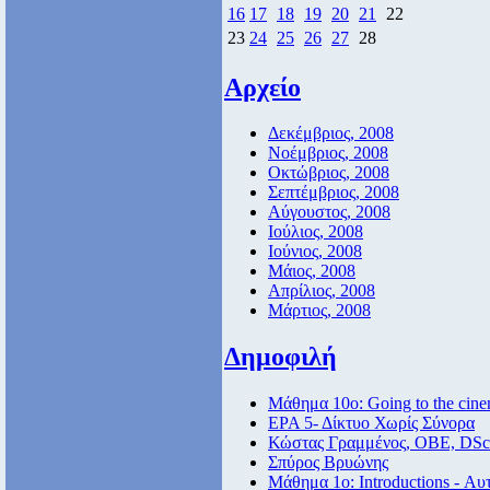
16
17
18
19
20
21
22
23
24
25
26
27
28
Αρχείο
Δεκέμβριος, 2008
Νοέμβριος, 2008
Οκτώβριος, 2008
Σεπτέμβριος, 2008
Αύγουστος, 2008
Ιούλιος, 2008
Ιούνιος, 2008
Μάιος, 2008
Απρίλιος, 2008
Μάρτιος, 2008
Δημοφιλή
Μάθημα 10ο: Going to the cin
ΕΡΑ 5- Δίκτυο Χωρίς Σύνορα
Κώστας Γραμμένος, ΟΒΕ, DSc
Σπύρος Βρυώνης
Μάθημα 1ο: Introductions - Αυ