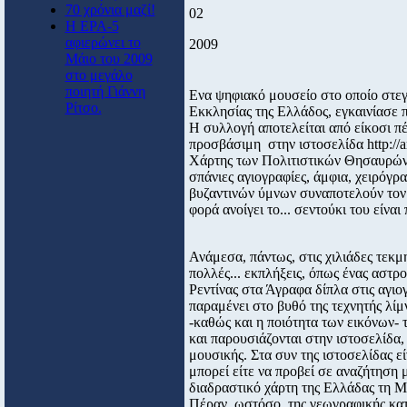
70 χρόνια μαζί!
02
Η ΕΡΑ-5
αφιερώνει το
2009
Μάιο του 2009
στο μεγάλο
ποιητή Γιάννη
Ενα ψηφιακό μουσείο στο οποίο στεγ
Ρίτσο.
Εκκλησίας της Ελλάδος, εγκαινίασ
Η συλλογή αποτελείται από είκοσι πέ
προσβάσιμη στην ιστοσελίδα http://ar
Χάρτης των Πολιτιστικών Θησαυρών 
σπάνιες αγιογραφίες, άμφια, χειρόγρ
βυζαντινών ύμνων συναποτελούν τον
φορά ανοίγει το... σεντούκι του είνα
Ανάμεσα, πάντως, στις χιλιάδες τεκμ
πολλές... εκπλήξεις, όπως ένας αστ
Ρεντίνας στα Άγραφα δίπλα στις αγιο
παραμένει στο βυθό της τεχνητής λί
-καθώς και η ποιότητα των εικόνων-
και παρουσιάζονται στην ιστοσελίδα
μουσικής. Στα συν της ιστοσελίδας εί
μπορεί είτε να προβεί σε αναζήτηση 
διαδραστικό χάρτη της Ελλάδας τη Μ
Πέραν, ωστόσο, της γεωγραφικής κατ