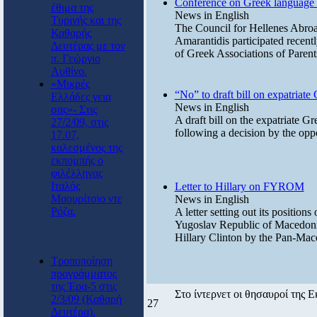
Conference on Greek language
έθιμα της
News in English
Τυρινής και της
The Council for Hellenes Abro
Καθαρής
Amarantidis participated recent
Δευτέρας με τον
of Greek Associations of Paren
π. Γεώργιο
Αυθίνο.
«Μικρές
“No” to draft bill on expatriate
Ελλάδες γεια
News in English
σας»- Στις
A draft bill on the expatriate G
27/2/09, στις
following a decision by the oppos
17.07,
καλεσμένος της
εκπομπής ο
φιλέλληνας
Ιταλός
Letter to Hillary on FYROM
Μαουρίτσιο ντε
News in English
Ρόζα.
A letter setting out its positi
Yugoslav Republic of Macedoni
Hillary Clinton by the Pan-Ma
Τροποποίηση
προγράμματος
της Έρα-5 στις
Στο ίντερνετ οι θησαυροί της 
2/3/09 (Καθαρή
27
Δευτέρα).