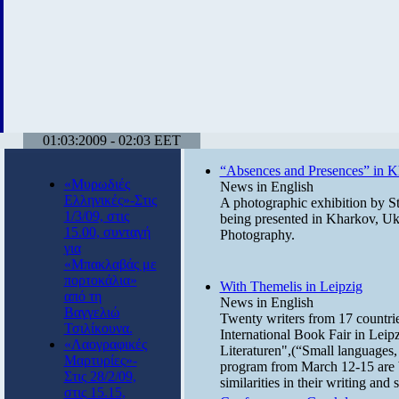
01:03:2009 - 02:03 EET
“Absences and Presences” in 
«Μυρωδιές
News in English
Ελληνικές»-Στις
A photographic exhibition by St
1/3/09, στις
being presented in Kharkov, Uk
15.00, συνταγή
Photography.
για
«Μπακλαβάς με
πορτοκάλια»
With Themelis in Leipzig
από τη
News in English
Βαγγελιώ
Twenty writers from 17 countries
Τσιλίκουνα.
International Book Fair in Lei
«Λαογραφικές
Literaturen",(“Small languages, 
Μαρτυρίες»-
program from March 12-15 are be
Στις 28/2/09,
similarities in their writing and 
στις 15.15,