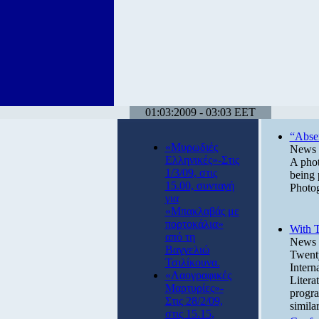
01:03:2009 - 03:03 EET
“Abse
«Μυρωδιές
News 
Ελληνικές»-Στις
A phot
1/3/09, στις
being 
15.00, συνταγή
Photo
για
«Μπακλαβάς με
πορτοκάλια»
With T
από τη
News 
Βαγγελιώ
Twenty
Τσιλίκουνα.
Intern
«Λαογραφικές
Litera
Μαρτυρίες»-
progra
Στις 28/2/09,
similar
στις 15.15,