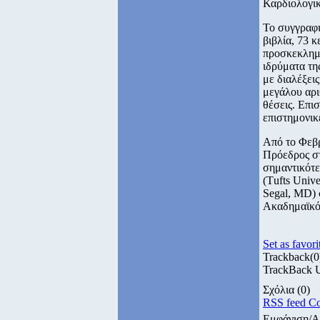
Καρδιολογικ
Το συγγραφι
βιβλία, 73 κ
προσκεκλημέ
ιδρύματα τη
με διαλέξει
μεγάλου αρι
θέσεις. Επι
επιστημονικ
Από το Φεβρ
Πρόεδρος στ
σημαντικότε
(Τufts Univ
Segal, MD) 
Ακαδημαϊκό
Set as favori
Trackback
(0
TrackBack UR
Σχόλια
(0)
RSS feed C
Εμφάνιση/Α