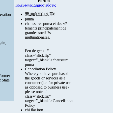
Forum
Τελευταίες Δημοσιεύσεις
新加的空白文章8
eration
puma
chaussures puma et des v?
tements principalement de
grandes soci?t?s
multinationales.
ain,
Peu de gens..."
class="slickTip"
target="_blank">chaussure
puma
Cancellation Policy
Where you have purchased
 Former
the goods or services as a
 State,
consumer (i.e. for private use
as opposed to business use),
please note..."
class="slickTip"
target="_blank">Cancellation
Policy
chi flat iron