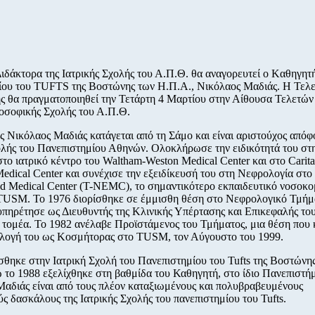
Διδάκτορα της Ιατρικής Σχολής του Α.Π.Θ. θα αναγορευτεί ο Kαθηγητ
ίου του TUFTS της Βοστώνης των Η.Π.Α., Νικόλαος Μαδιάς. Η Τελ
 θα πραγματοποιηθεί την Τετάρτη 4 Μαρτίου στην Αίθουσα Τελετών
οσοφικής Σχολής του Α.Π.Θ.
 Νικόλαος Μαδιάς κατάγεται από τη Σάμο και είναι αριστούχος απόφο
ολής του Πανεπιστημίου Αθηνών. Ολοκλήρωσε την ειδικότητά του στ
το ιατρικό κέντρο του Waltham-Weston Μedical Center και στο Caritas
Medical Center και συνέχισε την εξειδίκευσή του στη Νεφρολογία στο 
 Medical Center (T-NEMC), το σημαντικότερο εκπαιδευτικό νοσοκο
TUSM. Το 1976 διορίσθηκε σε έμμισθη θέση στο Νεφρολογικό Τμήμ
ηρέτησε ως Διευθυντής της Κλινικής Υπέρτασης και Επικεφαλής το
 τομέα. Το 1982 ανέλαβε Προϊστάμενος του Τμήματος, μια θέση που 
κλογή του ως Κοσμήτορας στο ΤUSM, τον Αύγουστο του 1999.
θηκε στην Ιατρική Σχολή του Πανεπιστημίου του Tufts της Βοστών
ώ το 1988 εξελίχθηκε στη βαθμίδα του Καθηγητή, στο ίδιο Πανεπιστή
αδιάς είναι από τους πλέον καταξιωμένους και πολυβραβευμένους
ς δασκάλους της Ιατρικής Σχολής του πανεπιστημίου του Tufts.