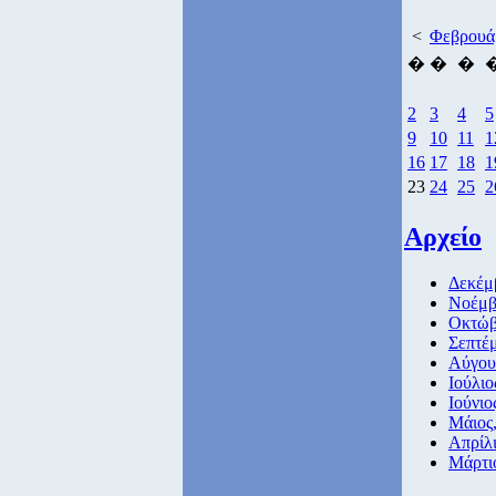
<
Φεβρουά
�
�
�
2
3
4
5
9
10
11
1
16
17
18
1
23
24
25
2
Αρχείο
Δεκέμ
Νοέμβ
Οκτώβ
Σεπτέμ
Αύγου
Ιούλιο
Ιούνιο
Μάιος
Απρίλι
Μάρτι