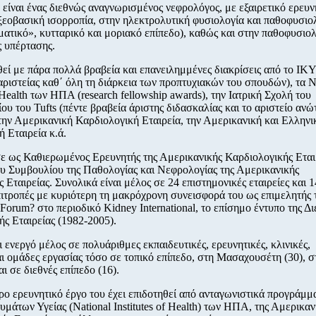
είναι ένας διεθνώς αναγνωρισμένος νεφρολόγος, με εξαιρετικό ερευν
ξεοβασική ισορροπία, στην ηλεκτρολυτική φυσιολογία και παθοφυσιο
ατικό», κυτταρικό και μοριακό επίπεδο), καθώς και στην παθοφυσιολ
ς υπέρτασης.
ί με πάρα πολλά βραβεία και επανειλημμένες διακρίσεις από το ΙΚΥ
αριστείας καθ΄ όλη τη διάρκεια των προπτυχιακών του σπουδών), τα N
f Health των ΗΠΑ (research fellowship awards), την Ιατρική Σχολή του
ου του Tufts (πέντε βραβεία άριστης διδασκαλίας και το αριστείο ανώ
 την Αμερικανική Καρδιολογική Εταιρεία, την Αμερικανική και Ελληνι
 Εταιρεία κ.ά.
ως Καθιερωμένος Ερευνητής της Αμερικανικής Καρδιολογικής Εται
ου Συμβουλίου της Παθολογίας και Νεφρολογίας της Αμερικανικής
 Εταιρείας. Συνολικά είναι μέλος σε 24 επιστημονικές εταιρείες και 1
πιτροπές με κυριότερη τη μακρόχρονη συνεισφορά του ως επιμελητής 
Forum? στο περιοδικό Kidney International, το επίσημο έντυπο της Δ
ς Εταιρείας (1982-2005).
ι ενεργό μέλος σε πολυάριθμες εκπαιδευτικές, ερευνητικές, κλινικές,
αι ομάδες εργασίας τόσο σε τοπικό επίπεδο, στη Μασαχουσέτη (30), 
αι σε διεθνές επίπεδο (16).
ο ερευνητικό έργο του έχει επιδοτηθεί από ανταγωνιστικά προγράμμ
υμάτων Υγείας (National Institutes of Health) των ΗΠΑ, της Αμερικαν