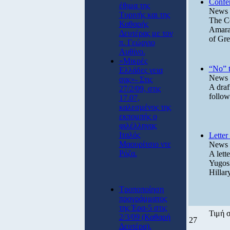
Confe
έθιμα της
News 
Τυρινής και της
The Co
Καθαρής
Amaran
Δευτέρας με τον
of Gre
π. Γεώργιο
Αυθίνο.
«Μικρές
“No” t
Ελλάδες γεια
News 
σας»- Στις
A draf
27/2/09, στις
follow
17.07,
καλεσμένος της
εκπομπής ο
φιλέλληνας
Ιταλός
Lette
Μαουρίτσιο ντε
News 
Ρόζα.
A lett
Yugosl
Hillar
Τροποποίηση
προγράμματος
της Έρα-5 στις
Τιμή 
2/3/09 (Καθαρή
27
Δευτέρα).