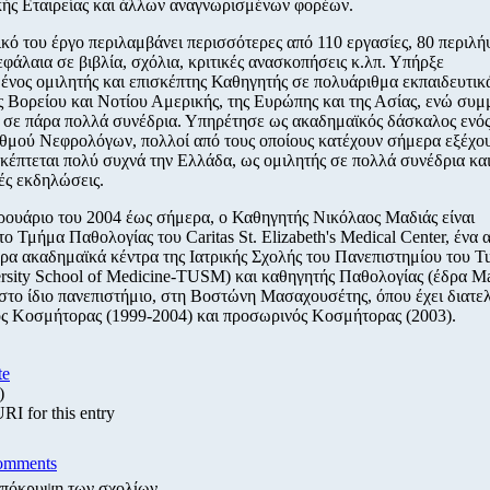
ής Εταιρείας και άλλων αναγνωρισμένων φορέων.
κό του έργο περιλαμβάνει περισσότερες από 110 εργασίες, 80 περιλήψ
εφάλαια σε βιβλία, σχόλια, κριτικές ανασκοπήσεις κ.λπ. Υπήρξε
νος ομιλητής και επισκέπτης Καθηγητής σε πολυάριθμα εκπαιδευτικ
ς Βορείου και Νοτίου Αμερικής, της Ευρώπης και της Ασίας, ενώ συμ
ς σε πάρα πολλά συνέδρια. Υπηρέτησε ως ακαδημαϊκός δάσκαλος ενό
θμού Νεφρολόγων, πολλοί από τους οποίους κατέχουν σήμερα εξέχο
σκέπτεται πολύ συχνά την Ελλάδα, ως ομιλητής σε πολλά συνέδρια κα
ές εκδηλώσεις.
ουάριο του 2004 έως σήμερα, ο Καθηγητής Νικόλαος Μαδιάς είναι
ο Τμήμα Παθολογίας του Caritas St. Elizabeth's Medical Center, ένα 
ρα ακαδημαϊκά κέντρα της Ιατρικής Σχολής του Πανεπιστημίου του Tu
ersity School of Medicine-TUSM) και καθηγητής Παθολογίας (έδρα Ma
στο ίδιο πανεπιστήμιο, στη Βοστώνη Μασαχουσέτης, όπου έχει διατε
ς Κοσμήτορας (1999-2004) και προσωρινός Κοσμήτορας (2003).
te
)
I for this entry
omments
πόκρυψη των σχολίων