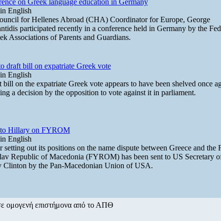
rence on Greek language education in Germany
in English
uncil for Hellenes Abroad (CHA) Coordinator for Europe, George
tidis participated recently in a conference held in Germany by the Fed
ek Associations of Parents and Guardians.
o draft bill on expatriate Greek vote
in English
t bill on the expatriate Greek vote appears to have been shelved once ag
ing a decision by the opposition to vote against it in parliament.
r to Hillary on FYROM
in English
er setting out its positions on the name dispute between Greece and the
av Republic of Macedonia (FYROM) has been sent to US Secretary of
y Clinton by the Pan-Macedonian Union of USA.
σε ομογενή επιστήμονα από το ΑΠΘ