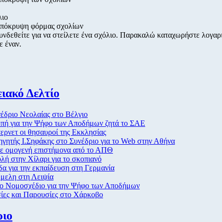
λιο
πόκρυψη φόρμας σχολίων
υνδεθείτε για να στείλετε ένα σχόλιο. Παρακαλώ καταχωρήστε λογα
ε έναν.
ιακό Δελτίο
έδριο Νεολαίας στο Βέλγιο
οπή για την Ψήφο των Αποδήμων ζητά το ΣΑΕ
τερνετ οι θησαυροί της Εκκλησίας
γητής Ι.Σηφάκης στο Συνέδριο για το Web στην Αθήνα
σε ομογενή επιστήμονα από το ΑΠΘ
λή στην Χίλαρι για το σκοπιανό
α για την εκπαίδευση στη Γερμανία
μελη στη Λειψία
το Νομοσχέδιο για την Ψήφο των Αποδήμων
ίες και Παρουσίες στο Χάρκοβο
ριο