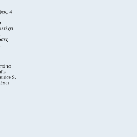
εις, 4
ά
μετέχει
ς
υσες
ι
από τα
fts
urice S.
λέσει