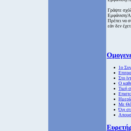
Γράψτε σχό
Εμφάνιση/Α
Πρέπει να σ
εάν δεν έχετ
Ομογενε
1ο Συν
Επιτρ
Στο ίν
Ο καθη
Τιμή 
Επιστο
Ημερίδ
Με Θέ
Όχι σ
Απουσ
Ευρετή