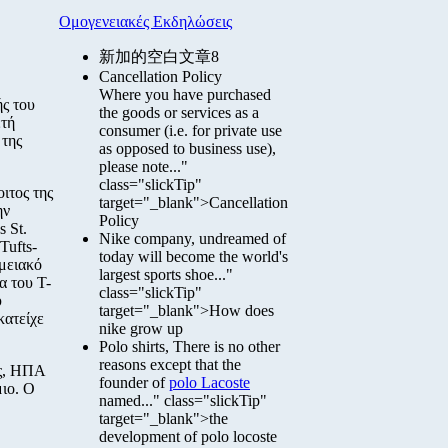
Ομογενειακές Εκδηλώσεις
新加的空白文章8
Cancellation Policy
Where you have purchased
ής του
the goods or services as a
ετή
consumer (i.e. for private use
 της
as opposed to business use),
please note..."
class="slickTip"
ιτος της
target="_blank">Cancellation
ην
Policy
 St.
Nike company, undreamed of
Tufts-
today will become the world's
μειακό
largest sports shoe..."
α του T-
class="slickTip"
υ
target="_blank">How does
κατείχε
nike grow up
Polo shirts, There is no other
reasons except that the
ης, ΗΠΑ
founder of
polo Lacoste
μιο. Ο
named..." class="slickTip"
target="_blank">the
development of polo locoste