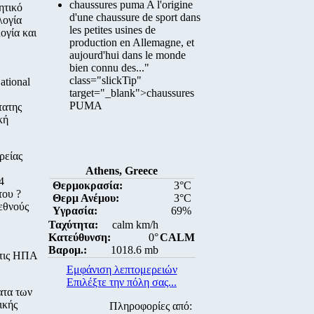
chaussures puma A l'origine
ητικό
d'une chaussure de sport dans
λογία
les petites usines de
ογία και
production en Allemagne, et
aujourd'hui dans le monde
bien connu des..."
class="slickTip"
ational
target="_blank">chaussures
PUMA
τατης
κή
ρείας
Athens, Greece
4
Θερμοκρασία:
3°C
του ?
Θερμ Ανέμου:
3°C
ιεθνούς
Υγρασία:
69%
Ταχύτητα:
calm km/h
Κατεύθυνση:
0°
CALM
Βαρομ.:
1018.6 mb
στις ΗΠΑ
Εμφάνιση λεπτομερειών
Επιλέξτε την πόλη σας...
ατα των
ικής
Πληροφορίες από: