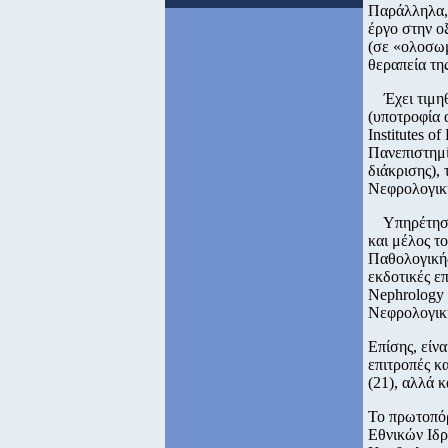
Παράλληλα, 
έργο στην ο
(σε «ολοσωμ
θεραπεία τη
Έχει τιμηθε
(υποτροφία 
Institutes o
Πανεπιστημί
διάκρισης),
Νεφρολογική
Υπηρέτησε 
και μέλος τ
Παθολογικής
εκδοτικές ε
Nephrology 
Νεφρολογική
Επίσης, είνα
επιτροπές κ
(21), αλλά κ
Το πρωτοπόρ
Εθνικών Ιδρ