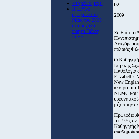
70 χρόνια μαζί!
02
Η ΕΡΑ-5
αφιερώνει το
2009
Μάιο του 2009
στο μεγάλο
ποιητή Γιάννη
Σε Επίτιμο 
Ρίτσο.
Πανεπιστημ
Αναγόρευσης
παλαιάς Φιλ
Ο Καθηγητής
Ιατρικής Σχ
Παθολογία σ
Elizabeth's 
New England
κέντρο του 
NEMC και υπ
ερευνητικού
μέχρι την ε
Πρωτοδιορίσ
το 1976, εν
Καθηγητής Μ
ακαδημαϊκού